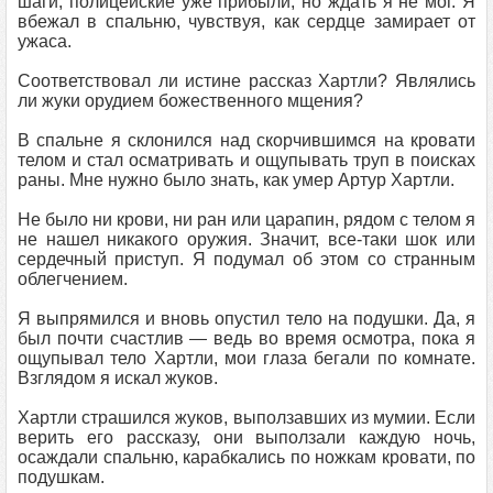
шаги; полицейские уже прибыли, но ждать я не мог. Я
вбежал в спальню, чувствуя, как сердце замирает от
ужаса.
Соответствовал ли истине рассказ Хартли? Являлись
ли жуки орудием божественного мщения?
В спальне я склонился над скорчившимся на кровати
телом и стал осматривать и ощупывать труп в поисках
раны. Мне нужно было знать, как умер Артур Хартли.
Не было ни крови, ни ран или царапин, рядом с телом я
не нашел никакого оружия. Значит, все-таки шок или
сердечный приступ. Я подумал об этом со странным
облегчением.
Я выпрямился и вновь опустил тело на подушки. Да, я
был почти счастлив — ведь во время осмотра, пока я
ощупывал тело Хартли, мои глаза бегали по комнате.
Взглядом я искал жуков.
Хартли страшился жуков, выползавших из мумии. Если
верить его рассказу, они выползали каждую ночь,
осаждали спальню, карабкались по ножкам кровати, по
подушкам.