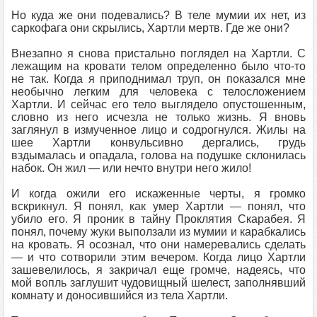
Но куда же они подевались? В теле мумии их нет, из
саркофага они скрылись, Хартли мертв. Где же они?
Внезапно я снова пристально поглядел на Хартли. С
лежащим на кровати телом определенно было что-то
не так. Когда я приподнимал труп, он показался мне
необычно легким для человека с телосложением
Хартли. И сейчас его тело выглядело опустошенным,
словно из него исчезла не только жизнь. Я вновь
заглянул в измученное лицо и содрогнулся. Жилы на
шее Хартли конвульсивно дергались, грудь
вздымалась и опадала, голова на подушке склонилась
набок. Он жил — или нечто внутри него жило!
И когда ожили его искаженные черты, я громко
вскрикнул. Я понял, как умер Хартли — понял, что
убило его. Я проник в тайну Проклятия Скарабея. Я
понял, почему жуки выползали из мумии и карабкались
на кровать. Я осознал, что они намеревались сделать
— и что сотворили этим вечером. Когда лицо Хартли
зашевелилось, я закричал еще громче, надеясь, что
мой вопль заглушит чудовищный шелест, заполнявший
комнату и доносившийся из тела Хартли.