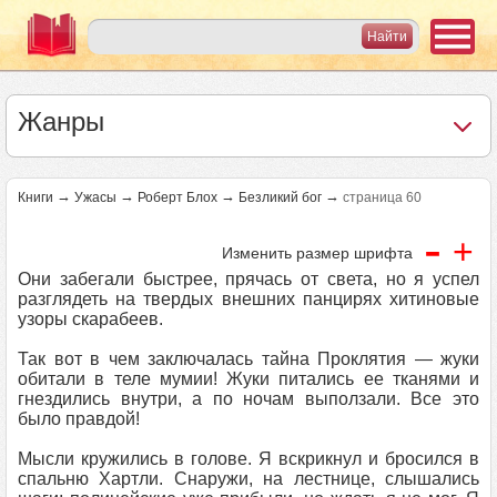
Жанры
→
→
→
→
Книги
Ужасы
Роберт Блох
Безликий бог
страница 60
-
+
Изменить размер шрифта
Они забегали быстрее, прячась от света, но я успел
разглядеть на твердых внешних панцирях хитиновые
узоры скарабеев.
Так вот в чем заключалась тайна Проклятия — жуки
обитали в теле мумии! Жуки питались ее тканями и
гнездились внутри, а по ночам выползали. Все это
было правдой!
Мысли кружились в голове. Я вскрикнул и бросился в
спальню Хартли. Снаружи, на лестнице, слышались