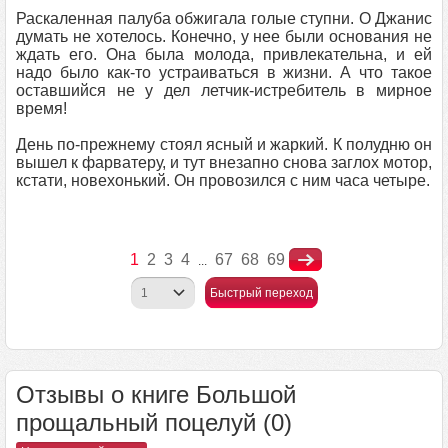
Раскаленная палуба обжигала голые ступни. О Джанис
думать не хотелось. Конечно, у нее были основания не
ждать его. Она была молода, привлекательна, и ей
надо было как-то устраиваться в жизни. А что такое
оставшийся не у дел летчик-истребитель в мирное
время!
День по-прежнему стоял ясный и жаркий. К полудню он
вышел к фарватеру, и тут внезапно снова заглох мотор,
кстати, новехонький. Он провозился с ним часа четыре.
1
2
3
4
67
68
69
...
Быстрый переход
Отзывы о книге Большой
прощальный поцелуй (0)