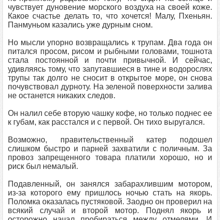
чувствует дуновение морского воздуха на своей коже.
Какое счастье делать то, что хочется! Малу, Пхеньян.
Панмуньом казались уже дурным сном.
Но мысли упорно возвращались к трупам. Два года он
питался просом, рисом и рыбными головами, тошнота
стала постоянной и почти привычной. И сейчас,
удивляясь тому, что запутавшиеся в тине и водорослях
трупы так долго не сносит в открытое море, он снова
почувствовал дурноту. На зеленой поверхности залива
не останется никаких следов.
Он налил себе вторую чашку кофе, но только поднес ее
к губам, как расстался и с первой. Он тихо выругался.
Возможно, правительственный катер подошел
слишком быстро и парней захватили с поличным. За
провоз запрещенного товара платили хорошо, но и
риск был немалый.
Подавленный, он занялся забарахлившим мотором,
из-за которого ему пришлось ночью стать на якорь.
Поломка оказалась пустяковой. Заодно он проверил на
всякий случай и второй мотор. Поднял якорь и
осторожно начал пробираться между отмелями. И