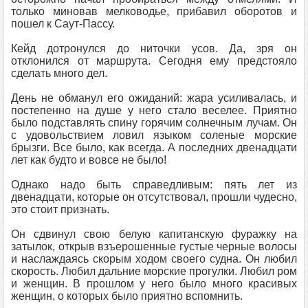
только миновав мелководье, прибавил оборотов и
пошел к Саут-Пассу.
Кейд дотронулся до ниточки усов. Да, зря он
отклонился от маршрута. Сегодня ему предстояло
сделать много дел.
День не обманул его ожиданий: жара усиливалась, и
постепенно на душе у него стало веселее. Приятно
было подставлять спину горячим солнечным лучам. Он
с удовольствием ловил языком соленые морские
брызги. Все было, как всегда. А последних двенадцати
лет как будто и вовсе не было!
Однако надо быть справедливым: пять лет из
двенадцати, которые он отсутствовал, прошли чудесно,
это стоит признать.
Он сдвинул свою белую капитанскую фуражку на
затылок, открыв взъерошенные густые черные волосы
и наслаждаясь скорым ходом своего судна. Он любил
скорость. Любил дальние морские прогулки. Любил ром
и женщин. В прошлом у него было много красивых
женщин, о которых было приятно вспомнить.