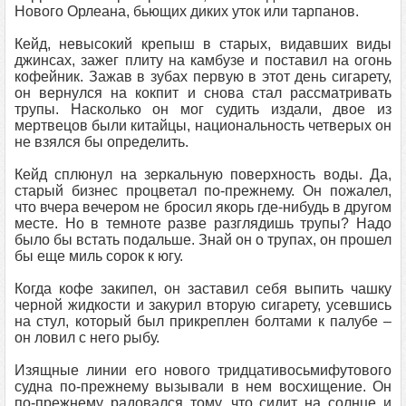
Нового Орлеана, бьющих диких уток или тарпанов.
Кейд, невысокий крепыш в старых, видавших виды
джинсах, зажег плиту на камбузе и поставил на огонь
кофейник. Зажав в зубах первую в этот день сигарету,
он вернулся на кокпит и снова стал рассматривать
трупы. Насколько он мог судить издали, двое из
мертвецов были китайцы, национальность четверых он
не взялся бы определить.
Кейд сплюнул на зеркальную поверхность воды. Да,
старый бизнес процветал по-прежнему. Он пожалел,
что вчера вечером не бросил якорь где-нибудь в другом
месте. Но в темноте разве разглядишь трупы? Надо
было бы встать подальше. Знай он о трупах, он прошел
бы еще миль сорок к югу.
Когда кофе закипел, он заставил себя выпить чашку
черной жидкости и закурил вторую сигарету, усевшись
на стул, который был прикреплен болтами к палубе –
он ловил с него рыбу.
Изящные линии его нового тридцативосьмифутового
судна по-прежнему вызывали в нем восхищение. Он
по-прежнему радовался тому, что сидит на солнце и