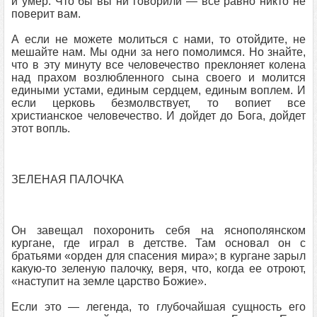
и умер. Что бы вы ни говорили — все равно никто не
поверит вам.
А если не можете молиться с нами, то отойдите, не
мешайте нам. Мы одни за него помолимся. Но знайте,
что в эту минуту все человечество преклоняет колена
над прахом возлюбленного сына своего и молится
едиными устами, единым сердцем, единым воплем. И
если церковь безмолвствует, то вопиет все
христианское человечество. И дойдет до Бога, дойдет
этот вопль.
ЗЕЛЕНАЯ ПАЛОЧКА
Он завещал похоронить себя на яснополянском
кургане, где играл в детстве. Там основал он с
братьями «орден для спасения мира»; в кургане зарыл
какую-то зеленую палочку, веря, что, когда ее отроют,
«наступит на земле царство Божие».
Если это — легенда, то глубочайшая сущность его