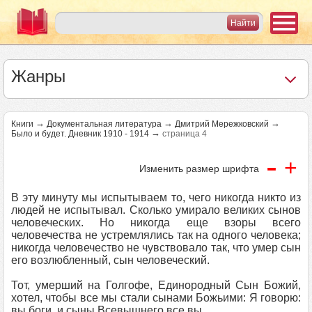
Жанры
→
→
→
Книги
Документальная литература
Дмитрий Мережковский
→
Было и будет. Дневник 1910 - 1914
страница 4
-
+
Изменить размер шрифта
В эту минуту мы испытываем то, чего никогда никто из
людей не испытывал. Сколько умирало великих сынов
человеческих. Но никогда еще взоры всего
человечества не устремлялись так на одного человека;
никогда человечество не чувствовало так, что умер сын
его возлюбленный, сын человеческий.
Тот, умерший на Голгофе, Единородный Сын Божий,
хотел, чтобы все мы стали сынами Божьими: Я говорю:
вы боги, и сыны Всевышнего все вы.