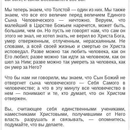
Мы теперь знаем, что Толстой — один из них. Мы также
знаем, что все его величие перед величием Единого
Сына Человеческого — ничтожно. Веруем, что
малейший в Царстве Божьем наречется, может быть,
большим, чем он. Но пусть не говорят нам, что сам он
этого не знал, не хотел знать, не верил во Христа Бога,
умер отверженным, отлученным, нераскаянным. Не
словами, а всей своей жизнью и смертью он Христа
исповедал. Разве можно так любить человека, как он
Его любил; разве можно так идти за человеком, как он
шел за Ним; разве можно так умереть за человека, как
он умер за Него?
Что бы нам ни говорили, мы знаем, что Сын Божий не
отвергнет сына человеческого — Себя Самого в
человечестве; а что в эту минуту все человечество в
нем — понимают и те, кто думает, что он Христом
отвержен.
Вы, считающее себя единственными учениками,
наместниками Христовыми, получившими от Него
власть разрушать и связывать, — опомнитесь,
подумайте, что вы делаете.