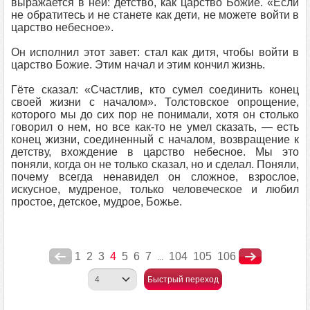
выражается в ней: детство, как царство Божие. «Если
не обратитесь и не станете как дети, не можете войти в
царство небесное».
Он исполнил этот завет: стал как дитя, чтобы войти в
царство Божие. Этим начал и этим кончил жизнь.
Гёте сказал: «Счастлив, кто сумел соединить конец
своей жизни с началом». Толстовское опрощение,
которого мы до сих пор не понимали, хотя он столько
говорил о нем, но все как-то не умел сказать, — есть
конец жизни, соединенный с началом, возвращение к
детству, вхождение в царство небесное. Мы это
поняли, когда он не только сказал, но и сделал. Поняли,
почему всегда ненавидел он сложное, взрослое,
искусное, мудреное, только человеческое и любил
простое, детское, мудрое, Божье.
1
2
3
4
5
6
7
104
105
106
...
Быстрый переход