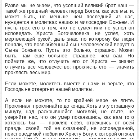
Разве мы не знаем, что усопший великий брат наш —
такой же грешный человек перед Богом, как все мы, и,
может быть, не меньше, чем последний из нас,
нуждается в молитвах наших и милосердии Божьем. И
пусть грех его в том, что не сумел или не успел он
исповедать Христа Богочеловека, не успел, хоть
мертвеющей рукой, дать знак, по которому бы люди
поняли, что возлюбленный сын человеческий верует в
Сына Божьего. Пусть это больно, страшно. Может
быть, нам еще больнее, страшнее, чем вам. Но
поймите же, что отлучить его от Христа — значит
отлучить все человечество; проклясть его — значить
проклясть весь мир.
Если можете, молитесь вместе с нами и верьте, что
Господь не отвергнет нашей молитвы.
А если не можете, то по крайней мере не лгите.
Проклиная, проклинайте до конца. Хоть в эту страшную
минуту, над раскрывшейся могилой, не лгите, не
уверяйте нас, что он умер покаявшись, как вам того
хотелось бы, — прокляв себя, отрекшись от всей
правды своей, той не сказанной, не исповеданной,
неисповедимой любви ко Христу Богу, с которой он жил