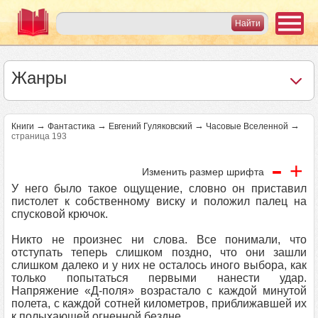
Жанры
→
→
→
→
Книги
Фантастика
Евгений Гуляковский
Часовые Вселенной
страница 193
-
+
Изменить размер шрифта
У него было такое ощущение, словно он приставил
пистолет к собственному виску и положил палец на
спусковой крючок.
Никто не произнес ни слова. Все понимали, что
отступать теперь слишком поздно, что они зашли
слишком далеко и у них не осталось иного выбора, как
только попытаться первыми нанести удар.
Напряжение «Д-поля» возрастало с каждой минутой
полета, с каждой сотней километров, приближавшей их
к полыхающей огненной бездне.