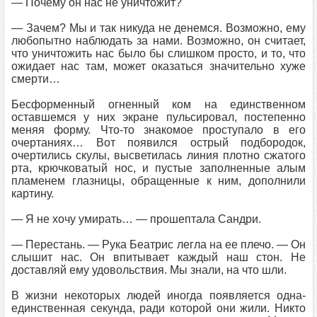
— Почему он нас не уничтожит?
— Зачем? Мы и так никуда не денемся. Возможно, ему
любопытно наблюдать за нами. Возможно, он считает,
что уничтожить нас было бы слишком просто, и то, что
ожидает нас там, может оказаться значительно хуже
смерти…
Бесформенный огненный ком на единственном
оставшемся у них экране пульсировал, постепенно
меняя форму. Что-то знакомое проступало в его
очертаниях… Вот появился острый подбородок,
очертились скулы, высветилась линия плотно сжатого
рта, крючковатый нос, и пустые заполненные алым
пламенем глазницы, обращенные к ним, дополнили
картину.
— Я не хочу умирать… — прошептала Сандри.
— Перестань. — Рука Беатрис легла на ее плечо. — Он
слышит нас. Он впитывает каждый наш стон. Не
доставляй ему удовольствия. Мы знали, на что шли.
В жизни некоторых людей иногда появляется одна-
единственная секунда, ради которой они жили. Никто