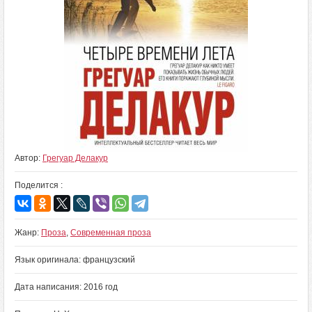
Автор:
Грегуар Делакур
Поделится :
Жанр:
Проза
,
Современная проза
Язык оригинала: французский
Дата написания: 2016 год