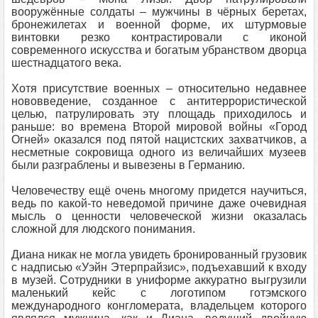
вооружённые солдаты – мужчины в чёрных беретах,
бронежилетах и военной форме, их штурмовые
винтовки резко контрастировали с иконой
современного искусства и богатым убранством дворца
шестнадцатого века.
Хотя присутствие военных – относительно недавнее
нововведение, созданное с антитеррористической
целью, патрулировать эту площадь приходилось и
раньше: во времена Второй мировой войны «Город
Огней» оказался под пятой нацистских захватчиков, а
несметные сокровища одного из величайших музеев
были разграблены и вывезены в Германию.
Человечеству ещё очень многому придется научиться,
ведь по какой-то неведомой причине даже очевидная
мысль о ценности человеческой жизни оказалась
сложной для людского понимания.
Диана никак не могла увидеть бронированный грузовик
с надписью «Уэйн Этерпрайзис», подъехавший к входу
в музей. Сотрудники в униформе аккуратно выгрузили
маленький кейс с логотипом готэмского
международного конгломерата, владельцем которого