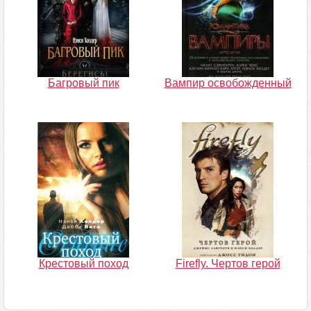
Багровый пик
Вампир освобожденный
Крестовый поход
Firefly. Чертов герой