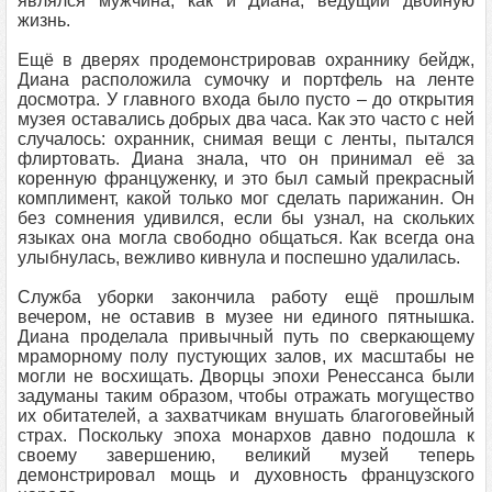
являлся мужчина, как и Диана, ведущий двойную
жизнь.
Ещё в дверях продемонстрировав охраннику бейдж,
Диана расположила сумочку и портфель на ленте
досмотра. У главного входа было пусто – до открытия
музея оставались добрых два часа. Как это часто с ней
случалось: охранник, снимая вещи с ленты, пытался
флиртовать. Диана знала, что он принимал её за
коренную француженку, и это был самый прекрасный
комплимент, какой только мог сделать парижанин. Он
без сомнения удивился, если бы узнал, на скольких
языках она могла свободно общаться. Как всегда она
улыбнулась, вежливо кивнула и поспешно удалилась.
Служба уборки закончила работу ещё прошлым
вечером, не оставив в музее ни единого пятнышка.
Диана проделала привычный путь по сверкающему
мраморному полу пустующих залов, их масштабы не
могли не восхищать. Дворцы эпохи Ренессанса были
задуманы таким образом, чтобы отражать могущество
их обитателей, а захватчикам внушать благоговейный
страх. Поскольку эпоха монархов давно подошла к
своему завершению, великий музей теперь
демонстрировал мощь и духовность французского