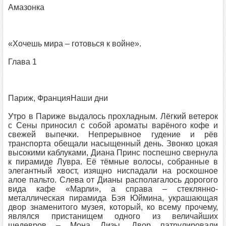
Амазонка
«Хочешь мира – готовься к войне».
Глава 1
Париж, ФранцияНаши дни
Утро в Париже выдалось прохладным. Лёгкий ветерок
с Сены приносил с собой ароматы варёного кофе и
свежей выпечки. Непрерывное гудение и рёв
транспорта обещали насыщенный день. Звонко цокая
высокими каблуками, Диана Принс поспешно свернула
к пирамиде Лувра. Её тёмные волосы, собранные в
элегантный хвост, изящно ниспадали на роскошное
алое пальто. Слева от Дианы располагалось дорогого
вида кафе «Марли», а справа – стеклянно-
металлическая пирамида Бэя Юймина, украшающая
двор знаменитого музея, который, ко всему прочему,
являлся пристанищем одного из величайших
шедевров – Мона Лизы. Двор патрулировали