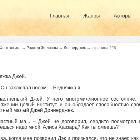
Главная
Жанры
Авторы
→
→
→
Фантастика
Роджер Желязны
Доннерджек
страница 296
яжка Джей.
– Он захлюпал носом. – Бедняжка я.
частненький Джей. У него многомиллионное состояние,
яжении целый институт, и он обладает способностью св
стный малый Джей Доннерджек.
астный ма... – Джей не договорил, сердито посмотрел 
ешься надо мной, Алиса Хаззард? Как ты смеешь?
ва, когда мне позвонил Дэк и признался, что не знает, как