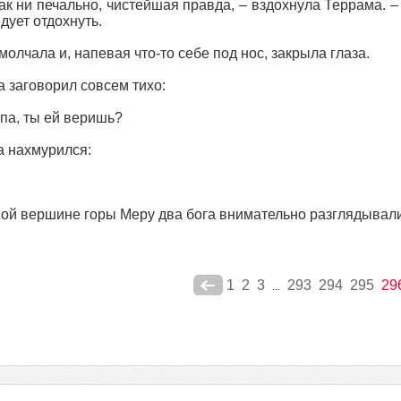
как ни печально, чистейшая правда, – вздохнула Террама. 
едует отдохнуть.
молчала и, напевая что‑то себе под нос, закрыла глаза.
 заговорил совсем тихо:
па, ты ей веришь?
 нахмурился:
ой вершине горы Меру два бога внимательно разглядывали
1
2
3
293
294
295
29
...