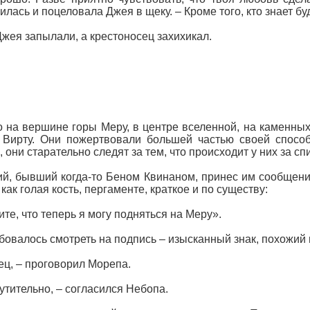
илась и поцеловала Джея в щеку. – Кроме того, кто знает б
жея запылали, а крестоносец захихикал.
 на вершине горы Меру, в центре вселенной, на каменных
Вирту. Они пожертвовали большей частью своей способ
, они старательно следят за тем, что происходит у них за сп
й, бывший когда‑то Беном Квинаном, принес им сообщени
 как голая кость, пергаменте, краткое и по существу:
те, что теперь я могу подняться на Меру».
бовалось смотреть на подпись – изысканный знак, похожий н
ец, – проговорил Морепа.
утительно, – согласился Небопа.