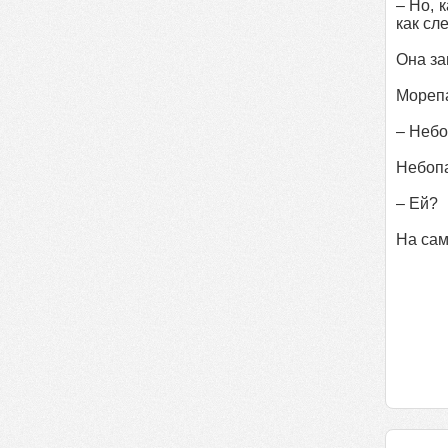
– Но, 
как сл
Она за
Морепа
– Небо
Небопа
– Ей?
На сам