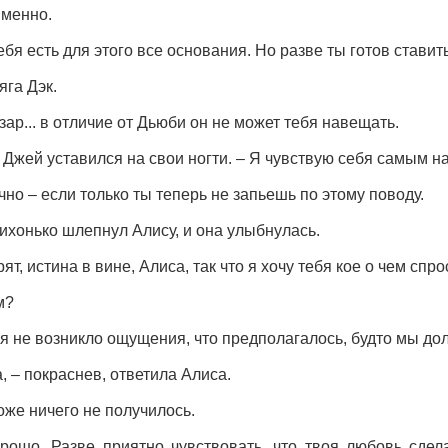
именно.
тебя есть для этого все основания. Но разве ты готов ставит
яга Дэк.
зар... в отличие от Дьюби он не может тебя навещать.
– Джей уставился на свои ногти. – Я чувствую себя самым 
чно – если только ты теперь не запьешь по этому поводу.
ихонько шлепнул Алису, и она улыбнулась.
ят, истина в вине, Алиса, так что я хочу тебя кое о чем спро
м?
бя не возникло ощущения, что предполагалось, будто мы до
а, – покраснев, ответила Алиса.
тоже ничего не получилось.
рошо. Разве приятно чувствовать, что твоя любовь сдел