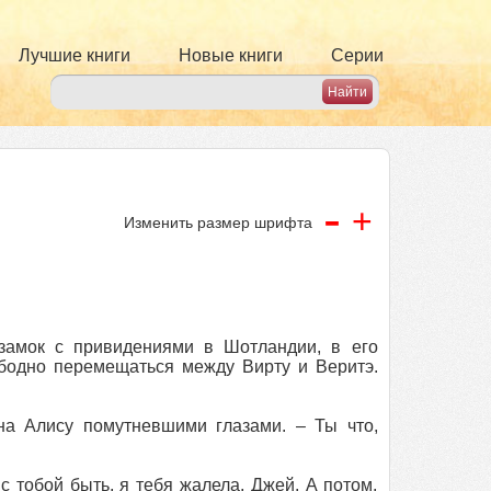
Лучшие книги
Новые книги
Серии
-
+
Изменить размер шрифта
 замок с привидениями в Шотландии, в его
ободно перемещаться между Вирту и Веритэ.
на Алису помутневшими глазами. – Ты что,
 с тобой быть, я тебя жалела, Джей. А потом,