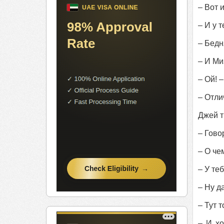
– Вот 
– И у 
– Бедн
– И Ми
– Ой! 
– Отли
Джей т
– Говор
– О че
– У те
– Ну д
– Тут 
– И хо