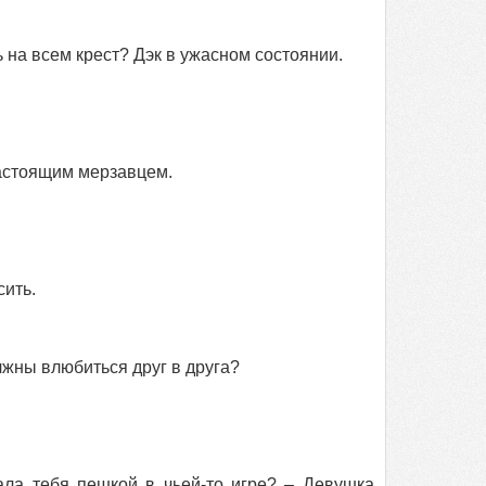
ь на всем крест? Дэк в ужасном состоянии.
настоящим мерзавцем.
сить.
лжны влюбиться друг в друга?
ала тебя пешкой в чьей‑то игре? – Девушка