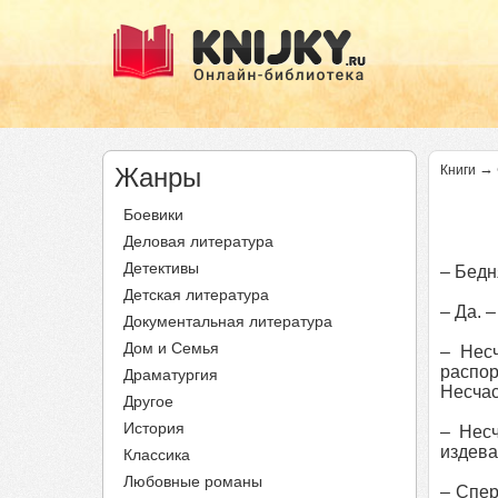
→
Жанры
Книги
Боевики
Деловая литература
Детективы
– Бедн
Детская литература
– Да. 
Документальная литература
Дом и Семья
– Нес
распор
Драматургия
Несча
Другое
История
– Несч
издева
Классика
Любовные романы
– Спер