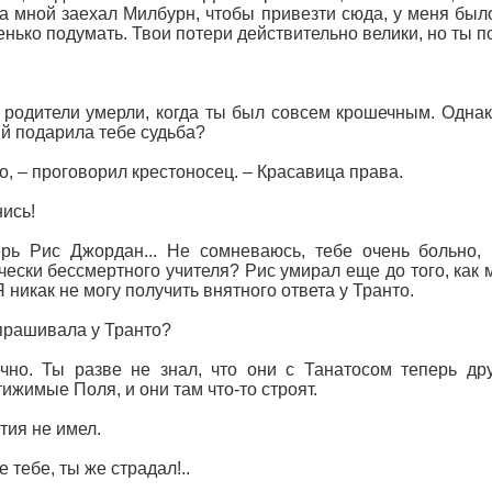
за мной заехал Милбурн, чтобы привезти сюда, у меня был
нько подумать. Твои потери действительно велики, но ты пот
 родители умерли, когда ты был совсем крошечным. Одна
й подарила тебе судьба?
о, – проговорил крестоносец. – Красавица права.
нись!
рь Рис Джордан... Не сомневаюсь, тебе очень больно, 
чески бессмертного учителя? Рис умирал еще до того, как 
Я никак не могу получить внятного ответа у Транто.
прашивала у Транто?
чно. Ты разве не знал, что они с Танатосом теперь др
ижимые Поля, и они там что‑то строят.
тия не имел.
е тебе, ты же страдал!..