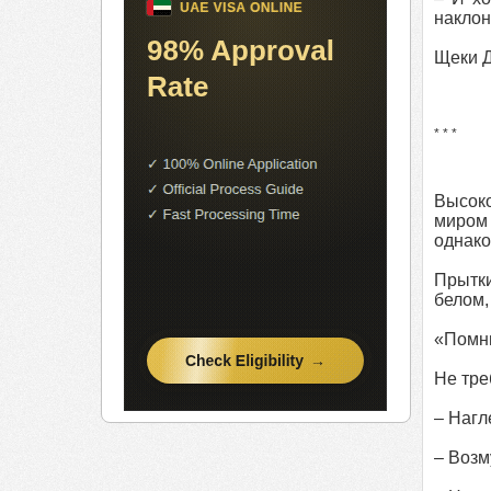
наклон
Щеки Д
* * *
Высоко
миром 
однако
Прытки
белом,
«Помни
Не тре
– Нагл
– Возм