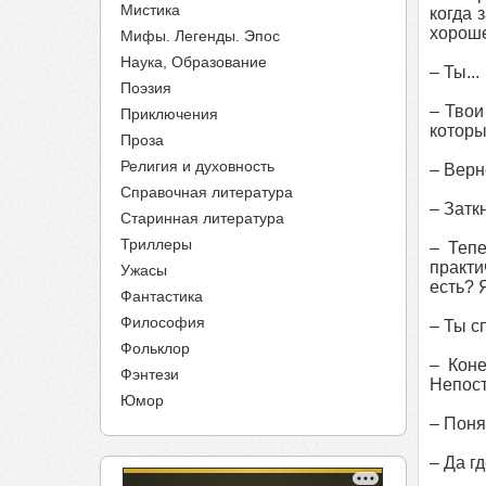
Мистика
когда 
хороше
Мифы. Легенды. Эпос
Наука, Образование
– Ты...
Поэзия
– Твои
Приключения
которы
Проза
Религия и духовность
– Верн
Справочная литература
– Затк
Старинная литература
Триллеры
– Тепе
практи
Ужасы
есть? 
Фантастика
Философия
– Ты с
Фольклор
– Коне
Фэнтези
Непост
Юмор
– Поня
– Да гд