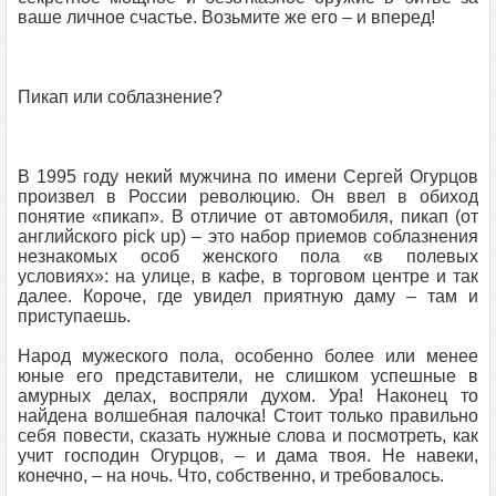
ваше личное счастье. Возьмите же его – и вперед!
Пикап или соблазнение?
В 1995 году некий мужчина по имени Сергей Огурцов
произвел в России революцию. Он ввел в обиход
понятие «пикап». В отличие от автомобиля, пикап (от
английского pick up) – это набор приемов соблазнения
незнакомых особ женского пола «в полевых
условиях»: на улице, в кафе, в торговом центре и так
далее. Короче, где увидел приятную даму – там и
приступаешь.
Народ мужеского пола, особенно более или менее
юные его представители, не слишком успешные в
амурных делах, воспряли духом. Ура! Наконец то
найдена волшебная палочка! Стоит только правильно
себя повести, сказать нужные слова и посмотреть, как
учит господин Огурцов, – и дама твоя. Не навеки,
конечно, – на ночь. Что, собственно, и требовалось.