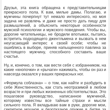
Друзья, эта книга обращена к представительницам
прекрасного пола. К вам, милые дамы. Полагаю, и
мужчины почерпнут тут немало интересного, но моя
задача не развлечь и даже не просто дать пищу для
размышлений, а объяснить некоторые особенности
мужской психологии и мужского поведения. Чтобы вы,
дорогие читательницы, не бродили впотьмах, пытаясь
встретить подходящего джентльмена и вызвать в нем
неугасающий интерес к своей особе; чтобы не
ошиблись в выборе, приняв напыщенного павлина за
настоящего мужчину, способного составить ваше
счастье.
Ну, и, конечно, о том, как вести себя с избранником, на
какие «кнопочки» и «рычаги» нажимать, чтобы он раз и
навсегда оказался у ваших прекрасных ног.
«Формула соблазна» – о том, как найти и разбудить в
себе Женственность, как стать неотразимой в любом
возрасте и при любых жизненных обстоятельствах. Это
пошаговое руководство, написанное мужчиной,
которому известны все тайные страхи и мысли
сильного пола. Я вкладываю вам в руки, дорогие мои,
секретное мощное и безотказное оружие в битве за