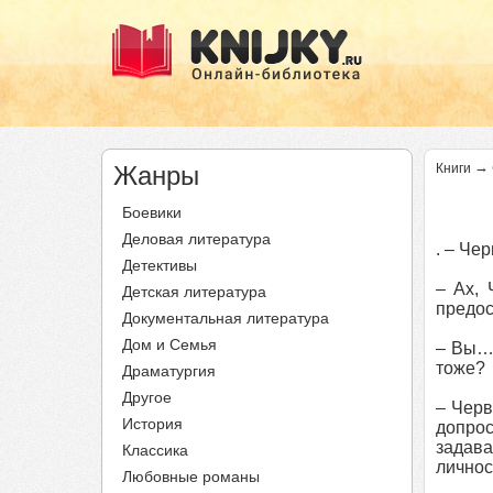
→
Жанры
Книги
Боевики
Деловая литература
. – Че
Детективы
– Ах, 
Детская литература
предос
Документальная литература
Дом и Семья
– Вы… 
тоже?
Драматургия
Другое
– Черв
История
допрос
задава
Классика
личнос
Любовные романы