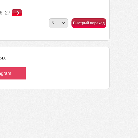
6
27
Быстрый переход
тях
tagram