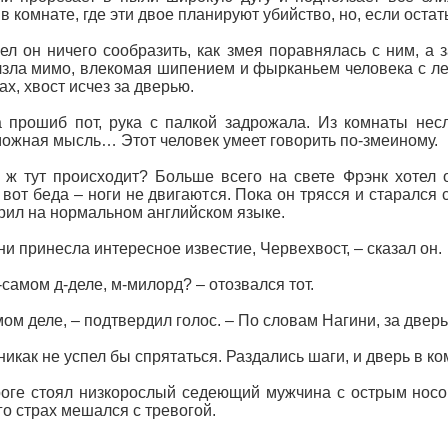
 в комнате, где эти двое планируют убийство, но, если остат
ел он ничего сообразить, как змея поравнялась с ним, а з
зла мимо, влекомая шипением и фырканьем человека с ле
ах, хвост исчез за дверью.
 прошиб пот, рука с палкой задрожала. Из комнаты несл
ожная мысль… Этот человек умеет говорить по-змеиному.
 ж тут происходит? Больше всего на свете Фрэнк хотел о
 вот беда – ноги не двигаются. Пока он трясся и старался 
рил на нормальном английском языке.
ни принесла интересное известие, Червехвост, – сказал он.
с-самом д-деле, м-милорд? – отозвался тот.
мом деле, – подтвердил голос. – По словам Нагини, за двер
никак не успел бы спрятаться. Раздались шаги, и дверь в к
оге стоял низкорослый седеющий мужчина с острым носо
го страх мешался с тревогой.