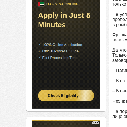
только
Не усп
пропол
в ромб
Фрэнка
невозм
Да что
Только
загово
– Наги
– В с-
– В са
Фрэнк 
На пор
лице е