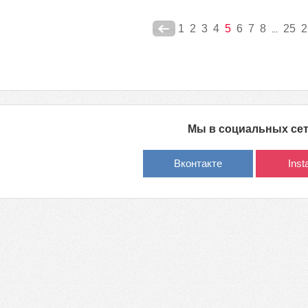
1
2
3
4
5
6
7
8
25
2
...
Мы в социальных се
Вконтакте
Ins