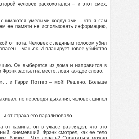
второй человек расхохотался – и этот смех,
 снимаются умелыми колдунами – что я сам
ием ее памяти не использовать информацию,
зкой от пота. Человек с ледяным голосом убил
 опасен – маньяк. И планирует новое убийство
лицию. Он выберется из дома и направится в
 Фрэнк застыл на месте, ловя каждое слово.
е»… и Гарри Поттер – мой! Решено. Больше
лыхивал; не переводя дыхания, человек шипел
– и от страха его парализовало.
а от камина, он в ужасе разглядел, что это
ный, онемевший, Фрэнк смотрел, как ее тело
иже, ближе… Что делать? Спрятаться можно