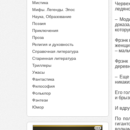
Мистика
Червех
ледяно
Мифы. Легенды. Эпос
Наука, Образование
– Моди
Поэзия
доказа
котору
Приключения
Проза
Фрэнк 
Религия и духовность
женщин
– маль
Справочная литература
Старинная литература
Фрэнк 
Триллеры
деревн
Ужасы
– Еще
Фантастика
никаки
Философия
Его го
Фольклор
и брыз
Фэнтези
Юмор
И вдру
По пол
гигант
волнам