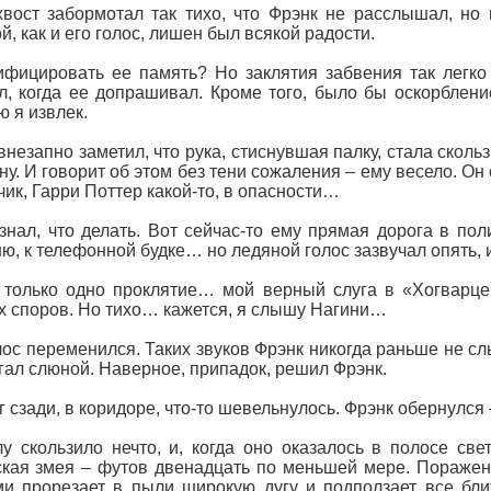
вост забормотал так тихо, что Фрэнк не расслышал, но 
й, как и его голос, лишен был всякой радости.
фицировать ее память? Но заклятия забвения так легко
л, когда ее допрашивал. Кроме того, было бы оскорблен
ю я извлек.
внезапно заметил, что рука, стиснувшая палку, стала сколь
у. И говорит об этом без тени сожаления – ему весело. Он
чик, Гарри Поттер какой-то, в опасности…
знал, что делать. Вот сейчас-то ему прямая дорога в по
ю, к телефонной будке… но ледяной голос зазвучал опять, и
 только одно проклятие… мой верный слуга в «Хогварц
х споров. Но тихо… кажется, я слышу Нагини…
лос переменился. Таких звуков Фрэнк никогда раньше не с
гал слюной. Наверное, припадок, решил Фрэнк.
г сзади, в коридоре, что-то шевельнулось. Фрэнк обернулся 
у скользило нечто, и, когда оно оказалось в полосе свет
ская змея – футов двенадцать по меньшей мере. Поражен
и прорезает в пыли широкую дугу и подползает все бл