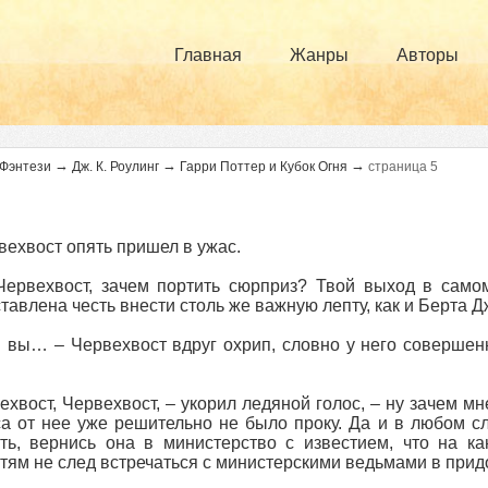
Главная
Жанры
Авторы
→
→
→
Фэнтези
Дж. К. Роулинг
Гарри Поттер и Кубок Огня
страница 5
рвехвост опять пришел в ужас.
Червехвост, зачем портить сюрприз? Твой выход в само
тавлена честь внести столь же важную лепту, как и Берта Д
вы… – Червехвост вдруг охрип, словно у него совершен
ехвост, Червехвост, – укорил ледяной голос, – ну зачем м
а от нее уже решительно не было проку. Да и в любом сл
ть, вернись она в министерство с известием, что на к
тям не след встречаться с министерскими ведьмами в при