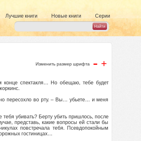
Лучшие книги
Новые книги
Серии
-
+
Изменить размер шрифта
м конце спектакля… Но обещаю, тебе будет
жоркинс.
но пересохло во рту. – Вы… убьете… и меня
не тебя убивать? Берту убить пришлось, после
учае, представь, какие вопросы ей стали бы
аникулах повстречала тебя. Псевдопокойным
дорожных гостиницах…