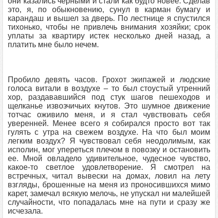
они казались черными и стали как будто новее. Сделав
это, я, по обыкновению, сунул в карман бумагу и
карандаш и вышел за дверь. По лестнице я спустился
тихонько, чтобы не привлечь внимания хозяйки; срок
уплаты за квартиру истек несколько дней назад, а
платить мне было нечем.
Пробило девять часов. Грохот экипажей и людские
голоса витали в воздухе – то был стоустый утренний
хор, раздававшийся под стук шагов пешеходов и
щелканье извозчичьих кнутов. Это шумное движение
тотчас оживило меня, и я стал чувствовать себя
уверенней. Менее всего я собирался просто вот так
гулять с утра на свежем воздухе. На что был моим
легким воздух? Я чувствовал себя неодолимым, как
исполин, мог упереться плечом в повозку и остановить
ее. Мной овладело удивительное, чудесное чувство,
какое-то светлое удовлетворение. Я смотрел на
встречных, читал вывески на домах, ловил на лету
взгляды, брошенные на меня из проносившихся мимо
карет, замечал всякую мелочь, не упускал ни малейшей
случайности, что попадалась мне на пути и сразу же
исчезала.