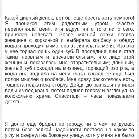
Какой дивный денек, вот бы еще поесть хоть немного!
Я проникся этим радостным утром, счастье
переполняло меня, и я вдруг, ни с того ни с сего,
принялся напевать. Возле мясной лавки стояла
женщина с корзинкой и выбирала колбасу к обеду;
когда я проходил мимо, она взглянула на меня. Изо рта
у нее торчал лишь один зуб. В последние дни я стал
таким нервным и впечатлительным, что лицо этой
женщины показалось мне отвратительным; длинный,
желтый зуб походил на мизинец, торчащий изо рта, а
когда она подняла на меня глаза, взгляд ее еще был
полон мыслей о колбасе. Мне сразу расхотелось есть,
тошнота подкатила к горлу. Дойдя до рынка, я напился
воды из-под крана; потом поднял голову и взглянул на
колокольню храма Спасителя – часы показывали
десять.
Я долго еще бродил по городу, ни о чем не думая,
потом безо всякой надобности постоял на каком-то
углу и свернул на боковую улицу, хотя у меня не было