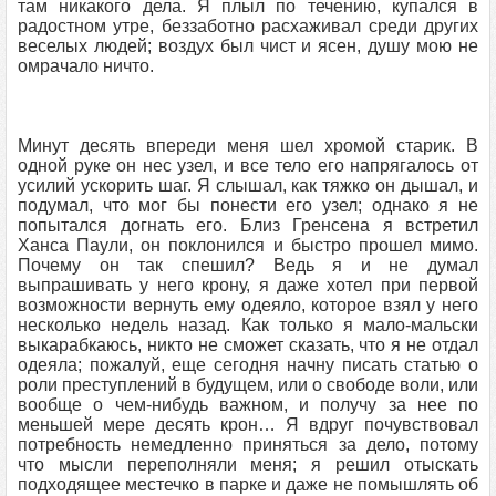
там никакого дела. Я плыл по течению, купался в
радостном утре, беззаботно расхаживал среди других
веселых людей; воздух был чист и ясен, душу мою не
омрачало ничто.
Минут десять впереди меня шел хромой старик. В
одной руке он нес узел, и все тело его напрягалось от
усилий ускорить шаг. Я слышал, как тяжко он дышал, и
подумал, что мог бы понести его узел; однако я не
попытался догнать его. Близ Гренсена я встретил
Ханса Паули, он поклонился и быстро прошел мимо.
Почему он так спешил? Ведь я и не думал
выпрашивать у него крону, я даже хотел при первой
возможности вернуть ему одеяло, которое взял у него
несколько недель назад. Как только я мало-мальски
выкарабкаюсь, никто не сможет сказать, что я не отдал
одеяла; пожалуй, еще сегодня начну писать статью о
роли преступлений в будущем, или о свободе воли, или
вообще о чем-нибудь важном, и получу за нее по
меньшей мере десять крон… Я вдруг почувствовал
потребность немедленно приняться за дело, потому
что мысли переполняли меня; я решил отыскать
подходящее местечко в парке и даже не помышлять об