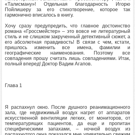
«Талисману»! Отдельная благодарность Игорю
Пойлишеру за его стихотворение, которое так
гармонично вписалось в книгу.
Хочу сразу предупредить, что главное достоинство
романа «Гроссмейстер» – это вовсе не литературный
стиль и не слишком закрученный детективный сюжет, а
его абсолютная правдивость! В связи с чем, кстати,
пришлось изменить все имена, фамилии и
географические наименования. Поэтому все
совпадения прошу считать лишь совпадениями. Итак,
полный вперед! Доктор Вадим Агапов.
Глава 1
Я распахнул окно. После душного реанимационного
зала, где недвижимый воздух нагрет от аппаратов
искусственной вентиляции легких, от мониторов, от
температурящих пациентов, да еще и пропитан
специфическими запахами, – ночной воздух из
распахнутого окна показался мне удивительно свежим