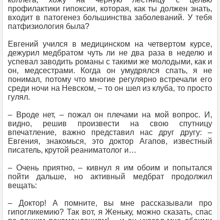
профилактики гипоксии, которая, как ты должен знать,
входит в патогенез большинства заболеваний. У тебя
патфизиология была?
Евгений учился в медицинском на четвертом курсе,
дежурил медбратом чуть ли не два раза в неделю и
успевал заводить романы с такими же молодыми, как и
он, медсестрами. Когда он умудрялся спать, я не
понимал, потому что многие регулярно встречали его
среди ночи на Невском, – то он шел из клуба, то просто
гулял.
– Вроде нет, – пожал он плечами на мой вопрос. И,
видно, решив произвести на свою спутницу
впечатление, важно представил нас друг другу: –
Евгения, знакомься, это доктор Агапов, известный
писатель, крутой реаниматолог и…
– Очень приятно, – кивнул я им обоим и попытался
пойти дальше, но активный медбрат продолжил
вещать:
– Доктор! А помните, вы мне рассказывали про
гипогликемию? Так вот, я Женьку, можно сказать, спас