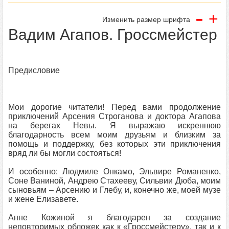
-
+
Изменить размер шрифта
Вадим Агапов. Гроссмейстер
Предисловие
Мои дорогие читатели! Перед вами продолжение
приключений Арсения Строганова и доктора Агапова
на берегах Невы. Я выражаю искреннюю
благодарность всем моим друзьям и близким за
помощь и поддержку, без которых эти приключения
вряд ли бы могли состояться!
И особенно: Людмиле Онкамо, Эльвире Романенко,
Соне Ваниной, Андрею Стахееву, Сильвии Дюба, моим
сыновьям – Арсению и Глебу, и, конечно же, моей музе
и жене Елизавете.
Анне Кожиной я благодарен за создание
неповторимых обложек как к «Гроссмейстеру», так и к