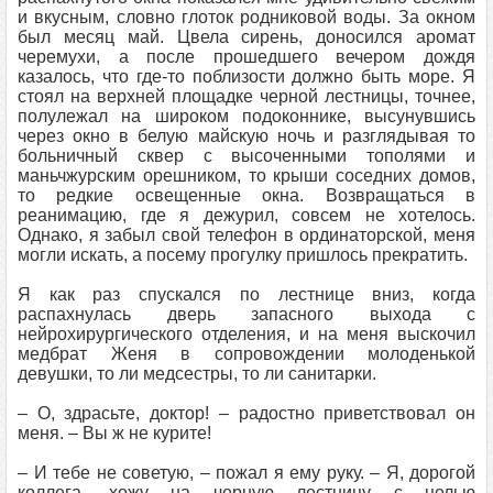
и вкусным, словно глоток родниковой воды. За окном
был месяц май. Цвела сирень, доносился аромат
черемухи, а после прошедшего вечером дождя
казалось, что где-то поблизости должно быть море. Я
стоял на верхней площадке черной лестницы, точнее,
полулежал на широком подоконнике, высунувшись
через окно в белую майскую ночь и разглядывая то
больничный сквер с высоченными тополями и
маньчжурским орешником, то крыши соседних домов,
то редкие освещенные окна. Возвращаться в
реанимацию, где я дежурил, совсем не хотелось.
Однако, я забыл свой телефон в ординаторской, меня
могли искать, а посему прогулку пришлось прекратить.
Я как раз спускался по лестнице вниз, когда
распахнулась дверь запасного выхода с
нейрохирургического отделения, и на меня выскочил
медбрат Женя в сопровождении молоденькой
девушки, то ли медсестры, то ли санитарки.
– О, здрасьте, доктор! – радостно приветствовал он
меня. – Вы ж не курите!
– И тебе не советую, – пожал я ему руку. – Я, дорогой
коллега, хожу на черную лестницу с целью