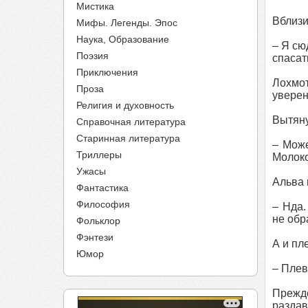
Мистика
Вблизи
Мифы. Легенды. Эпос
Наука, Образование
– Я сю
Поэзия
спасат
Приключения
Лохмот
Проза
уверен
Религия и духовность
Вытяну
Справочная литература
Старинная литература
– Може
Триллеры
Молоко
Ужасы
Альва 
Фантастика
Философия
– Нда.
не обр
Фольклор
Фэнтези
А и пл
Юмор
– Плев
Прежде
раздав