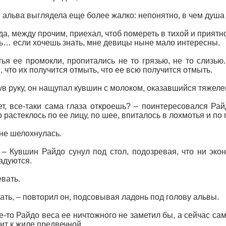
 альва выглядела еще более жалко: непонятно, в чем душа
да, между прочим, приехал, чтоб помереть в тихой и приятн
ь… если хочешь знать, мне девицы ныне мало интересны.
ья ее промокли, пропитались не то грязью, не то слизью
, что их получится отмыть, что ее всю получится отмыть.
в руку, он нащупал кувшин с молоком, оказавшийся тяжел
т, все-таки сама глаза откроешь? – поинтересовался Рай
 растеклось по ее лицу, по шее, впиталось в лохмотья и по
не шелохнулась.
 – Кувшин Райдо сунул под стол, подозревая, что ни экон
адуются.
евать.
ать, – повторил он, подсовывая ладонь под голову альвы.
-то Райдо веса ее ничтожного не заметил бы, а сейчас са
ит к жиле предвечной.