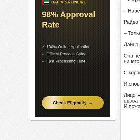
– Наве
Райдо 
– Тольк
Дайна 
Она пе
ничего
С корз
И снов
Лицо ж
вдова 
И пожа