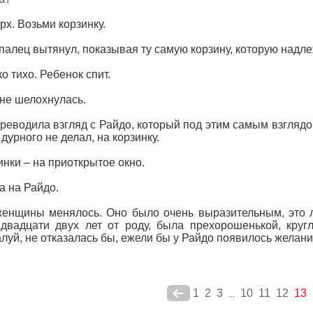
рх. Возьми корзинку.
палец вытянул, показывая ту самую корзину, которую надле
о тихо. Ребенок спит.
не шелохнулась.
реводила взгляд с Райдо, который под этим самым взглядом
 дурного не делал, на корзинку.
инки – на приоткрытое окно.
а на Райдо.
енщины менялось. Оно было очень выразительным, это л
двадцати двух лет от роду, была прехорошенькой, кругл
луй, не отказалась бы, ежели бы у Райдо появилось желани
1
2
3
10
11
12
13
...