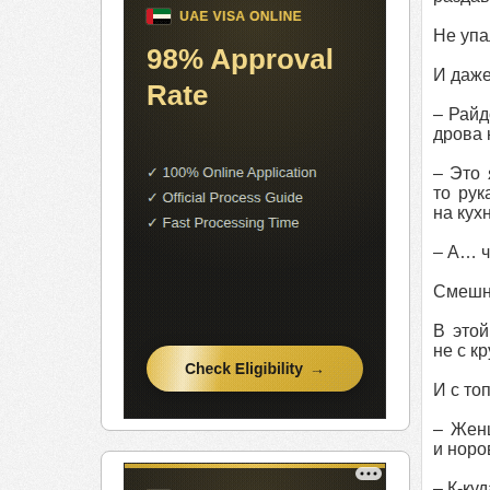
Не упа
И даже
– Райд
дрова 
– Это 
то рук
на кух
– А… ч
Смешн
В этой
не с к
И с то
– Женщ
и норо
– К-ку