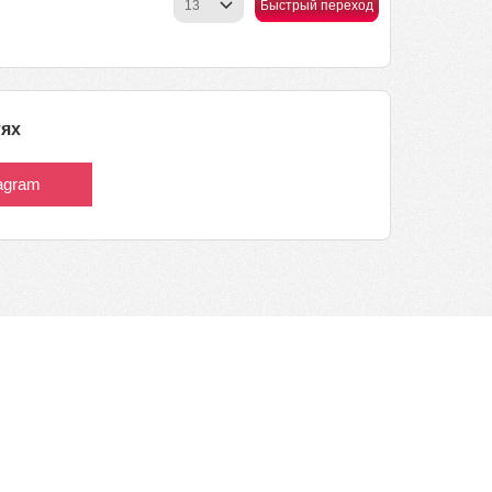
Быстрый переход
тях
tagram