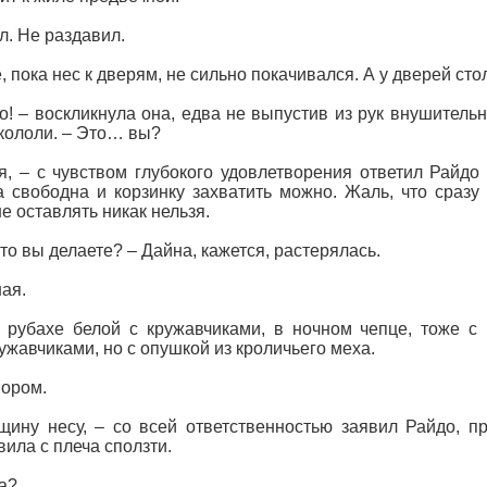
л. Не раздавил.
, пока нес к дверям, не сильно покачивался. А у дверей сто
о! – воскликнула она, едва не выпустив из рук внушительн
кололи. – Это… вы?
я, – с чувством глубокого удовлетворения ответил Райдо 
а свободна и корзинку захватить можно. Жаль, что сраз
не оставлять никак нельзя.
то вы делаете? – Дайна, кажется, растерялась.
ая.
 рубахе белой с кружавчиками, в ночном чепце, тоже с 
ружавчиками, но с опушкой из кроличьего меха.
пором.
ину несу, – со всей ответственностью заявил Райдо, п
вила с плеча сползти.
да?