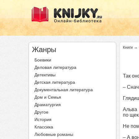
→
Жанры
Книги
Боевики
Деловая литература
Детективы
Так он
Детская литература
– Снач
Документальная литература
Дом и Семья
Глядиш
Драматургия
Альва 
Другое
по щек
История
Не пом
Классика
Любовные романы
– А во