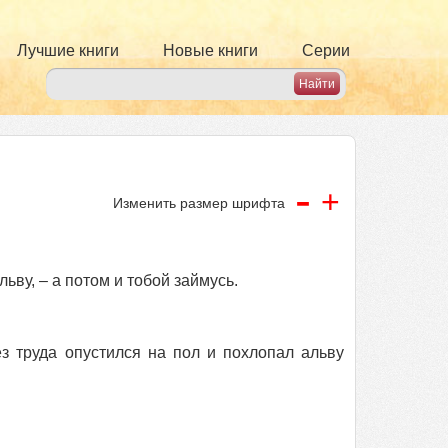
Лучшие книги
Новые книги
Серии
-
+
Изменить размер шрифта
ьву, – а потом и тобой займусь.
з труда опустился на пол и похлопал альву