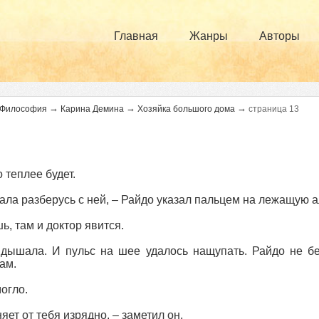
Главная
Жанры
Авторы
→
→
→
Философия
Карина Демина
Хозяйка большого дома
страница 13
о теплее будет.
ала разберусь с ней, – Райдо указал пальцем на лежащую ал
ь, там и доктор явится.
дышала. И пульс на шее удалось нащупать. Райдо не бе
ам.
огло.
няет от тебя изрядно, – заметил он.