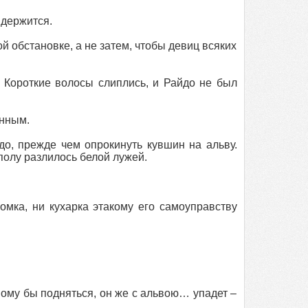
 держится.
ой обстановке, а не затем, чтобы девиц всяких
. Короткие волосы слиплись, и Райдо не был
енным.
до, прежде чем опрокинуть кувшин на альву.
 полу разлилось белой лужей.
омка, ни кухарка этакому его самоуправству
мому бы подняться, он же с альвою… упадет –