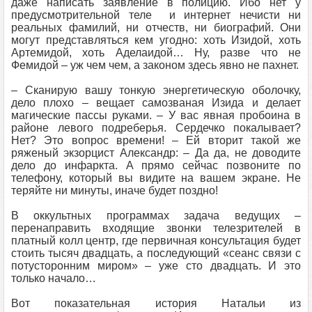
даже написать заявление в полицию. Ибо нет у
предусмотрительной теле и интернет нечисти ни
реальных фамилий, ни отчеств, ни биографий. Они
могут представляться кем угодно: хоть Изидой, хоть
Артемидой, хоть Аделаидой… Ну, разве что не
Фемидой – уж чем чем, а законом здесь явно не пахнет.
– Сканирую вашу тонкую энергетическую оболочку,
дело плохо – вещает самозваная Изида и делает
магические пассы руками. – У вас явная пробоина в
районе левого подреберья. Сердечко покалывает?
Нет? Это вопрос времени! – Ей вторит такой же
ряженый экзорцист Александр: – Да да, не доводите
дело до инфаркта. А прямо сейчас позвоните по
телефону, который вы видите на вашем экране. Не
теряйте ни минуты, иначе будет поздно!
В оккультных программах задача ведущих –
перенаправить входящие звонки телезрителей в
платный колл центр, где первичная консультация будет
стоить тысяч двадцать, а последующий «сеанс связи с
потусторонним миром» – уже сто двадцать. И это
только начало…
Вот показательная история Натальи из