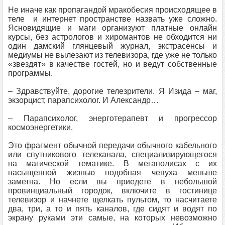
Не иначе как пропагандой мракобесия происходящее в
теле и интернет пространстве назвать уже сложно.
Ясновидящие и маги организуют платные онлайн
курсы, без астрологов и хиромантов не обходится ни
один дамский глянцевый журнал, экстрасенсы и
медиумы не вылезают из телевизора, где уже не только
«звездят» в качестве гостей, но и ведут собственные
программы.
– Здравствуйте, дорогие телезрители. Я Изида – маг,
экзорцист, парапсихолог. И Александр…
– Парапсихолог, энерготерапевт и прогрессор
космоэнергетики.
Это фрагмент обычной передачи обычного кабельного
или спутникового телеканала, специализирующегося
на магической тематике. В мегаполисах с их
насыщенной жизнью подобная чепуха меньше
заметна. Но если вы приедете в небольшой
провинциальный городок, включите в гостинице
телевизор и начнете щелкать пультом, то насчитаете
два, три, а то и пять каналов, где сидят и водят по
экрану руками эти самые, на которых невозможно