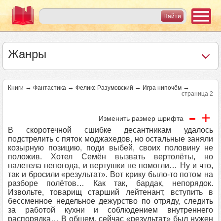
Жанры
→
→
→
→
Книги
Фантастика
Феликс Разумовский
Игра нипочём
страница 2
-
+
Изменить размер шрифта
В скоротечной сшибке десантникам удалось
подстрелить с пяток моджахедов, но остальные заняли
козырную позицию, поди выбей, своих половину не
положив. Хотел Семён вызвать вертолёты, но
налетела непогода, и вертушки не помогли… Ну и что,
так и бросили «результат». Вот крику было-то потом на
разборе полётов… Как так, бардак, непорядок.
Извольте, товарищ старший лейтенант, вступить в
бессменное недельное дежурство по отряду, следить
за работой кухни и соблюдением внутреннего
распорядка… В общем, сейчас «результат» был нужен