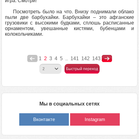
игра. Смотри!
Посмотреть было на что. Внизу поднимали облако
пыли две барбухайки. Барбухайки – это афганские
грузовики с высокими будками, сплошь расписанные
орнаментом, увешанные кистями, бубенцами и
колокольчиками.
1
2
3
4
5
141
142
143
...
Быстрый переход
Мы в социальных сетях
Вконтакте
Instagram