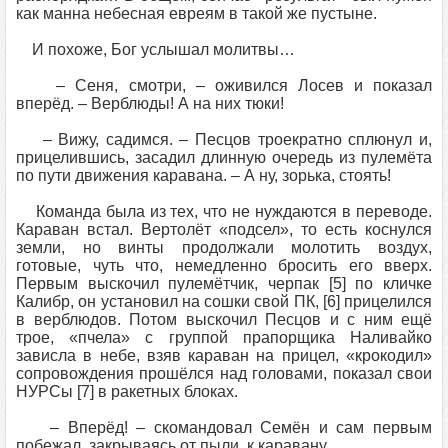
как манна небесная евреям в такой же пустыне.
И похоже, Бог услышал молитвы…
– Сеня, смотри, – оживился Лосев и показал
вперёд. – Верблюды! А на них тюки!
– Вижу, садимся. – Песцов троекратно сплюнул и,
прицелившись, засадил длинную очередь из пулемёта
по пути движения каравана. – А ну, зорька, стоять!
Команда была из тех, что не нуждаются в переводе.
Караван встал. Вертолёт «подсел», то есть коснулся
земли, но винты продолжали молотить воздух,
готовые, чуть что, немедленно бросить его вверх.
Первым выскочил пулемётчик, черпак [5] по кличке
Калибр, он установил на сошки свой ПК, [6] прицелился
в верблюдов. Потом выскочил Песцов и с ним ещё
трое, «пчела» с группой прапорщика Наливайко
зависла в небе, взяв караван на прицел, «крокодил»
сопровождения прошёлся над головами, показал свои
НУРСы [7] в ракетных блоках.
– Вперёд! – скомандовал Семён и сам первым
побежал, закрываясь от пыли, к каравану.