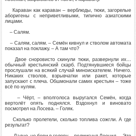
Караван как караван – верблюды, тюки, загорелые
аборигены с неприветливыми, типично азиатскими
лицами.
– Салям.
– Салям, салям. – Семён кивнул и стволом автомата
показал на поклажу. – А там что?
Двое сноровисто скинули тюки, развернули их…
обычный крестьянский скарб. Подтянувшиеся бойцы
прослушали на всякий случай миноискателем. Ничего.
Никаких стволов, взрывчатки или ракет, которые
запускают с плеча. Обшмонали самих крестьян – тоже
всё по нулям.
– Чёрт, – вполголоса выругался Семён, когда
вертолёт опять поднялся. Вздохнул и виновато
посмотрел на Лосева. – Голяк.
Сколько пролетели, сколько топлива сожгли. А где
результат?
– Ладно, не бери в голову, – подмигнул Леонид. – Это