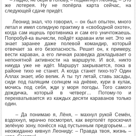
же лотерея. Ну не попёрла карта сейчас, на
следующей сдаче придёт.
Леонид знал, что говорил, – он был опытен, много
летал и имел солидную практику в «свободной охоте»,
когда сам ищешь противника и сам его уничтожаешь.
Попробуй-ка вычисли, пойдёт караван или нет. Это не
знает заранее даже полевой командир, который
отвечает за его безопасность. Решит он, к примеру,
вести караван, а его личная разведка докладывает о
непонятной активности на маршруте. И всё, никто
никуда уже не идёт. Маршрут закрывается, пока в
районе тихо не станет. А когда станет тихо-то? Один
Аллах знает, ибо велик. А ты тут летай, ставь засады,
сиди под палящим солнцем на днёвке, кури в кулак,
мочись под себя, жди у моря погоды. Того самого
дождичка, который в четверг… Потому-то и
перехватывается из каждых десяти караванов только
один.
– Да понимаю я, Лёня, – махнул рукой Семён,
вздохнул, мрачно посмотрел, как вертолёт проскочил
зелёную зону, понёсся над пустынным предгорьем… и
неожиданно кивнул Леониду: – Правда твоя, жизнь –