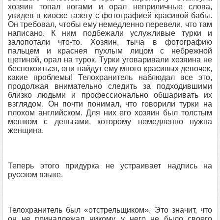
хозяин топал ногами и орал неприличные слова,
увидев в киоске газету с фотографией красивой бабы.
Он требовал, чтобы ему немедленно перевели, что там
написано. К ним подбежали услужливые турки и
залопотали что-то. Хозяин, тыча в фотографию
пальцем и краснея пухлым лицом с небрежной
щетиной, орал на турок. Турки уговаривали хозяина не
беспокоиться, они найдут ему много красивых девочек,
какие проблемы! Телохранитель наблюдал все это,
продолжая внимательно следить за подходившими
близко людьми и профессионально обшаривать их
взглядом. Он почти понимал, что говорили турки на
плохом английском. Для них его хозяин был толстым
мешком с деньгами, которому немедленно нужна
женщина.
Теперь этого придурка не устраивает надпись на
русском языке.
Телохранитель был «отстрельщиком». Это значит, что
он не принадлежал никому, у него не было своего