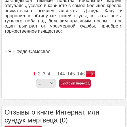
разглядывая темные полотна небольших картин,
отдуваясь, уселся в кабинете в самое большое кресло,
внимательно оглядел адвоката Дэвида Капу и
проронил в обтянутые кожей скулы, в глаза цвета
тусклого неба над большим красивым носом – нос
один выиграл от чрезмерной худобы, приобретя
торжественное изящество:
– Я – Федя-Самосвал.
1
2
3
4
144
145
146
...
Быстрый переход
Отзывы о книге Интернат, или
сундук мертвеца (0)