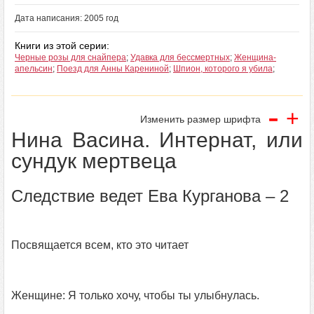
Дата написания: 2005 год
Книги из этой серии:
Черные розы для снайпера
;
Удавка для бессмертных
;
Женщина-
апельсин
;
Поезд для Анны Карениной
;
Шпион, которого я убила
;
-
+
Изменить размер шрифта
Нина Васина. Интернат, или
сундук мертвеца
Следствие ведет Ева Курганова – 2
Посвящается всем, кто это читает
Женщине: Я только хочу, чтобы ты улыбнулась.