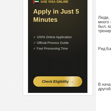
Люди, 
много 
был, к
тренир
Рид Ба
В нача
другой