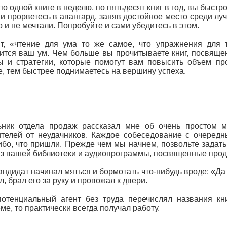
по одной книге в неделю, по пятьдесят книг в год, вы быст
 и прорветесь в авангард, заняв достойное место среди лу
о и не мечтали. Попробуйте и сами убедитесь в этом.
т, «чтение для ума то же самое, что упражнения для 
ится ваш ум. Чем больше вы прочитываете книг, посвяще
ы и стратегии, которые помогут вам повысить объем п
е, тем быстрее поднимаетесь на вершину успеха.
ьник отдела продаж рассказал мне об очень простом м
телей от неудачников. Каждое собеседование с очередн
бо, что пришли. Прежде чем мы начнем, позвольте задат
из вашей библиотеки и аудиопрограммы, посвященные прод
андидат начинал мяться и бормотать что-нибудь вроде: «Да
л, брал его за руку и провожал к двери.
отенциальный агент без труда перечислял названия кн
ме, то практически всегда получал работу.