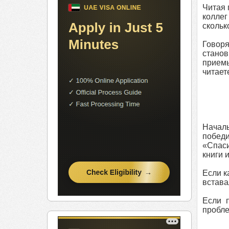
Читая 
коллег
скольк
Говоря
станов
прием
читает
Начал
победи
«Спаси
книги 
Если к
встава
Если п
пробле