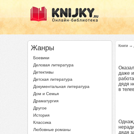
→
Жанры
Книги
Боевики
Деловая литература
Оказал
Детективы
даже и
работа
Детская литература
дядя н
Документальная литература
в теле
Дом и Семья
Драматургия
Другое
История
Однажд
Классика
неради
Любовные романы
дядя з