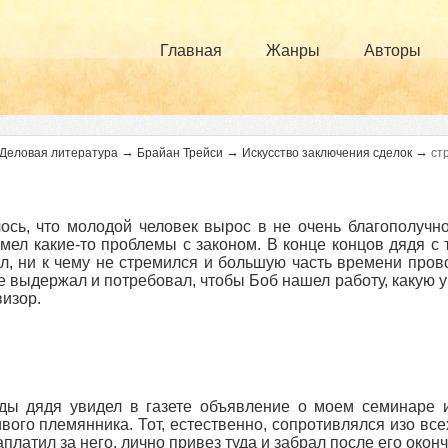
Главная
Жанры
Авторы
→
→
→
Деловая литература
Брайан Трейси
Искусство заключения сделок
ст
ось, что молодой человек вырос в не очень благополучн
мел какие-то проблемы с законом. В конце концов дядя с т
л, ни к чему не стремился и большую часть времени пров
е выдержал и потребовал, чтобы Боб нашел работу, какую 
визор.
ы дядя увидел в газете объявление о моем семинаре и
вого племянника. Тот, естественно, сопротивлялся изо все
аплатил за него, лично привез туда и забрал после его окон