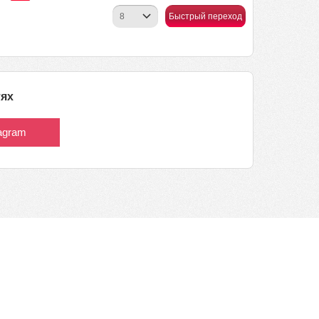
Быстрый переход
тях
tagram