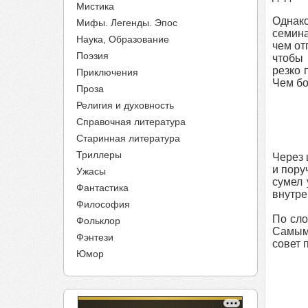
Мистика
Однако
Мифы. Легенды. Эпос
семина
Наука, Образование
чем от
Поэзия
чтобы 
резко 
Приключения
Чем бо
Проза
Религия и духовность
Справочная литература
Старинная литература
Триллеры
Через 
и пору
Ужасы
сумел 
Фантастика
внутре
Философия
По сло
Фольклор
Самым 
Фэнтези
совет 
Юмор