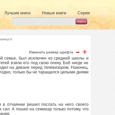
Лучшие книги
Новые книги
Серии
раница 8
-
+
Изменить размер шрифта
ой семье, был исключен из средней школы и
етей взяли его под свою опеку. Боб нигде не
одил на диване перед телевизором. Наконец,
угодно, только бы не таращился целыми днями
 в отчаянии решил послать на него своего
х сил. А пошел на семинар только потому, что
чания.