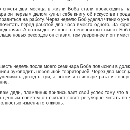
 спустя два месяца в жизни Боба стали происходить н
ра он первым делом купил себе книгу об искусстве прода
правиться на работу. Через неделю Боб уделял чтению уже 
почитать перед работой два часа вместо одного. За кор
подскочил. А потом достиг просто невероятных высот. Боб
льше новых рекордов он ставил, тем увереннее и оптимист
шесть недель после моего семинара Боба повысили в должн
чили руководить небольшой территорией. Через два месяц
увеличить доход в три, а потом и в четыре раза и сове
нне.
вам дяди, племянник приписывает свой успех тому, что в 
ценным советом он считает совет регулярно читать по 
полностью изменил его жизнь.