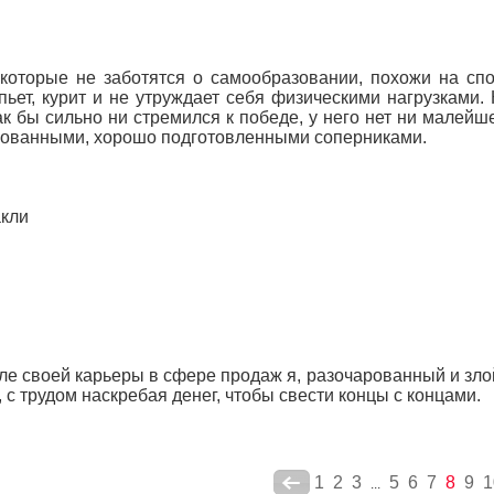
которые не заботятся о самообразовании, похожи на сп
пьет, курит и не утруждает себя физическими нагрузками
ак бы сильно ни стремился к победе, у него нет ни малей
ованными, хорошо подготовленными соперниками.
кли
ле своей карьеры в сфере продаж я, разочарованный и злой
, с трудом наскребая денег, чтобы свести концы с концами.
1
2
3
5
6
7
8
9
1
...