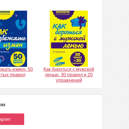
ежать измен. 50
Как бороться с мужской
стых правил
ленью. 30 правил и 20
упражнений
тях
tagram