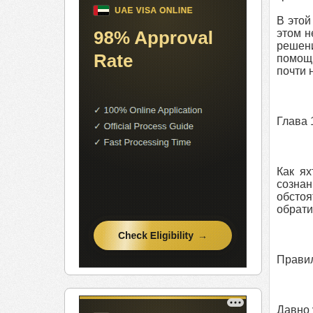
В этой
этом н
решени
помощь
почти 
Глава 
Как ях
сознан
обстоя
обрати
Правил
Давно 