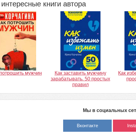
интересные книги автора
 потрошить мужчин
Как заставить мужчину
Как изб
зарабатывать. 50 простых
про
правил
Мы в социальных се
Вконтакте
Ins