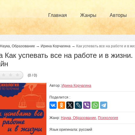
Главная
Жанры
Авторы
→
→
Наука, Образование
Ирина Корчагина
Как успевать все на работе и в ж
а Как успевать все на работе и в жизни.
айн
(0 / 0)
Автор:
Ирина Корчагина
Поделится :
Жанр:
Наука, Образование
,
Психология
Язык оригинала: русский