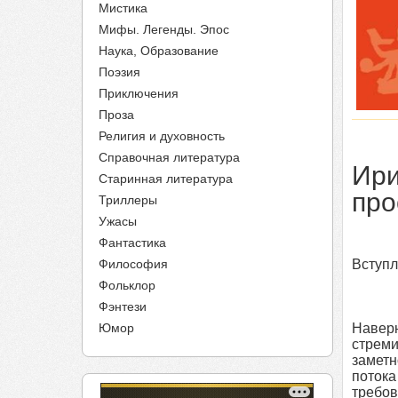
Мистика
Мифы. Легенды. Эпос
Наука, Образование
Поэзия
Приключения
Проза
Религия и духовность
Справочная литература
Ири
Старинная литература
про
Триллеры
Ужасы
Фантастика
Философия
Вступ
Фольклор
Фэнтези
Юмор
Наверн
стреми
заметн
потока
требов