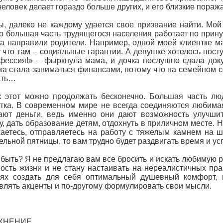
человек делает гораздо больше других, и его близкие пораж
ы, далеко не каждому удается свое призвание найти. Мой
то большая часть трудящегося населения работает по при
да направили родители. Например, одной моей клиентке ма
 что там – социальные гарантии. А девушке хотелось посту
фессия!» – фыркнула мама, и дочка послушно сдала док
ка стала заниматься финансами, потому что на семейном со
ать…
 этот можно продолжать бесконечно. Большая часть люд
тка. В современном мире не всегда соединяются любима
ают деньги, ведь именно они дают возможность улучши
, дать образование детям, отдохнуть в приличном месте. Н
аетесь, отправляетесь на работу с тяжелым камнем на ш
ельной пятницы, то вам трудно будет раздвигать время и ус
 быть? Я не предлагаю вам все бросить и искать любимую р
ость жизни и не стану настаивать на нереалистичных пр
иях создать для себя оптимальный душевный комфорт, 
влять акценты и по-другому формулировать свои мысли.
ЖНЕНИЕ