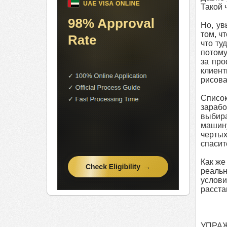
Такой 
Но, ув
том, ч
что ту
потому
за про
клиент
рисов
Список
зарабо
выбир
машину
чертых
спасит
Как же
реальн
услов
расста
УПРА