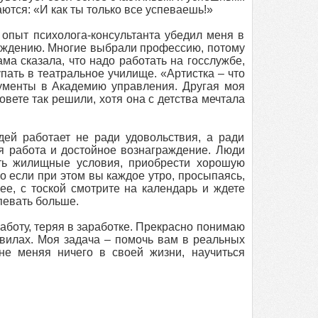
аются: «И как ты только все успеваешь!»
 опыт психолога-консультанта убедил меня в
нуждению. Многие выбрали профессию, потому
ма сказала, что надо работать на госслужбе,
пать в театральное училище. «Артистка – что
ументы в Академию управления. Другая моя
вете так решили, хотя она с детства мечтала
ей работает не ради удовольствия, а ради
я работа и достойное вознаграждение. Люди
ть жилищные условия, приобрести хорошую
о если при этом вы каждое утро, просыпаясь,
ее, с тоской смотрите на календарь и ждете
певать больше.
аботу, теряя в заработке. Прекрасно понимаю
авилах. Моя задача – помочь вам в реальных
не меняя ничего в своей жизни, научиться