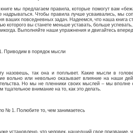
 книге мы предлагаем правила, которые помогут вам «бежа
е надрываться. Чтобы правила лучше усваивались, мы со
я ваших повседневных задач. Надеемся, что наша книга ст
ю которого вы станете меньше уставать, больше успевать, 
никогда. Выполняйте наши упражнения и двигайтесь вперед
1. Приводим в порядок мысли
ту назовешь, так она и поплывет. Какие мысли в голове
ие вольно или невольно оказывает влияние на наши дей
тельства. Но мы не пленники своих мыслей – мы вполне 
м тщательное внимание на то, как это делать.
о № 1. Полюбите то, чем занимаетесь
уже установлено, что человек, нашедший свое призвание, 