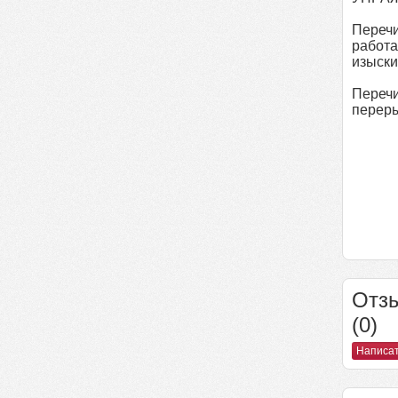
Перечи
работа
изыски
Перечи
переры
Отзы
(0)
Написат