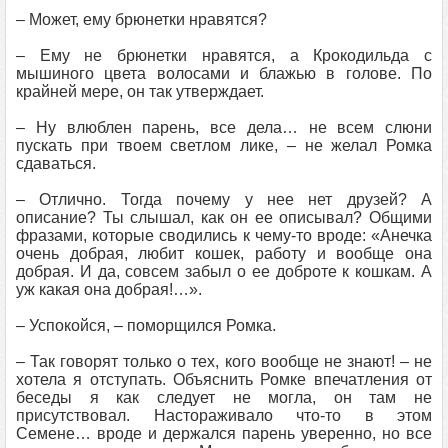
– Может, ему брюнетки нравятся?
– Ему не брюнетки нравятся, а Крокодильда с
мышиного цвета волосами и блажью в голове. По
крайней мере, он так утверждает.
– Ну влюблен парень, все дела… не всем слюни
пускать при твоем светлом лике, – не желал Ромка
сдаваться.
– Отлично. Тогда почему у нее нет друзей? А
описание? Ты слышал, как он ее описывал? Общими
фразами, которые сводились к чему-то вроде: «Анечка
очень добрая, любит кошек, работу и вообще она
добрая. И да, совсем забыл о ее доброте к кошкам. А
уж какая она добрая!…».
– Успокойся, – поморщился Ромка.
– Так говорят только о тех, кого вообще не знают! – не
хотела я отступать. Объяснить Ромке впечатления от
беседы я как следует не могла, он там не
присутствовал. Настораживало что-то в этом
Семене… вроде и держался парень уверенно, но все