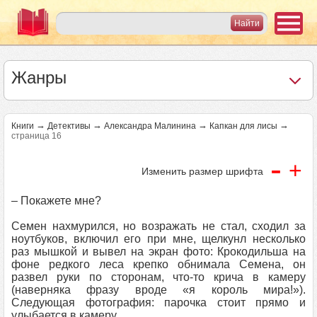
Жанры
→
→
→
→
Книги
Детективы
Александра Малинина
Капкан для лисы
страница 16
-
+
Изменить размер шрифта
– Покажете мне?
Семен нахмурился, но возражать не стал, сходил за
ноутбуков, включил его при мне, щелкунл несколько
раз мышкой и вывел на экран фото: Крокодильша на
фоне редкого леса крепко обнимала Семена, он
развел руки по сторонам, что-то крича в камеру
(наверняка фразу вроде «я король мира!»).
Следующая фотография: парочка стоит прямо и
улыбается в камеру.