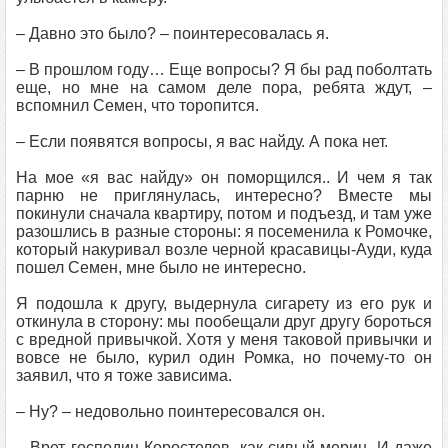
– Давно это было? – поинтересовалась я.
– В прошлом году… Еще вопросы? Я бы рад поболтать
еще, но мне на самом деле пора, ребята ждут, –
вспомнил Семен, что торопится.
– Если появятся вопросы, я вас найду. А пока нет.
На мое «я вас найду» он поморщился.. И чем я так
парню не приглянулась, интересно? Вместе мы
покинули сначала квартиру, потом и подъезд, и там уже
разошлись в разные стороны: я посеменила к Ромочке,
который накуривал возле черной красавицы-Ауди, куда
пошел Семен, мне было не интересно.
Я подошла к другу, выдернула сигарету из его рук и
откинула в сторону: мы пообещали друг другу бороться
с вредной привычкой. Хотя у меня таковой привычки и
вовсе не было, курил один Ромка, но почему-то он
заявил, что я тоже зависима.
– Ну? – недовольно поинтересовался он.
– Врет господин Коростелев, как сивый мерин. И даже