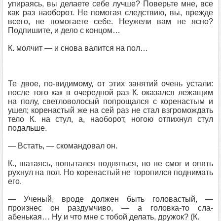
упираясь, вы делаете себе лучше? Поверьте мне, все
как раз наоборот. Не помогая следствию, вы, прежде
всего, не помогаете себе. Неужели вам не ясно?
Подпишите, и дело с концом…
К. молчит — и снова валится на пол…
Те двое, по-видимому, от этих занятий очень устали:
после того как в очередной раз К. оказался лежащим
на полу, светловолосый попрощался с коренастым и
ушел; коренастый же на сей раз не стал взгромождать
тело К. на стул, а, наоборот, ногою отпихнул стул
подальше.
— Встать, — скомандовал он.
К., шатаясь, попытался подняться, но не смог и опять
рухнул на пол. Но коренастый не торопился поднимать
его.
— Ученый, вроде должен быть головастый, —
произнес он раздумчиво, — а головка-то сла-
абенькая… Ну и что мне с тобой делать, дружок? (К.