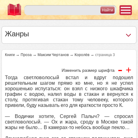
Жанры
→
→
→
→
Книги
Проза
Максим Чертанов
Королёв
страница 3
-
+
Изменить размер шрифта
Тогда светловолосый встал и вдруг подошел
решительным шагом прямо ко мне, но я не успел
хорошенько испугаться: он взял с низкого шкафчика
графин с водою, налил воды в стакан и вернулся к
столу, протягивая стакан тому человеку, которого
привели, буду называть его для краткости просто К.
— Водички хотите, Сергей Палыч? — спросил
светловолосый. — Ох и жара, сроду в Москве такой
жары не было… В камерах-то небось вообще пекло…