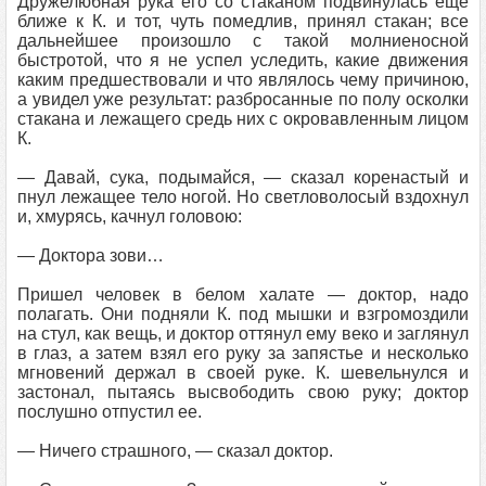
Дружелюбная рука его со стаканом подвинулась еще
ближе к К. и тот, чуть помедлив, принял стакан; все
дальнейшее произошло с такой молниеносной
быстротой, что я не успел уследить, какие движения
каким предшествовали и что являлось чему причиною,
а увидел уже результат: разбросанные по полу осколки
стакана и лежащего средь них с окровавленным лицом
К.
— Давай, сука, подымайся, — сказал коренастый и
пнул лежащее тело ногой. Но светловолосый вздохнул
и, хмурясь, качнул головою:
— Доктора зови…
Пришел человек в белом халате — доктор, надо
полагать. Они подняли К. под мышки и взгромоздили
на стул, как вещь, и доктор оттянул ему веко и заглянул
в глаз, а затем взял его руку за запястье и несколько
мгновений держал в своей руке. К. шевельнулся и
застонал, пытаясь высвободить свою руку; доктор
послушно отпустил ее.
— Ничего страшного, — сказал доктор.