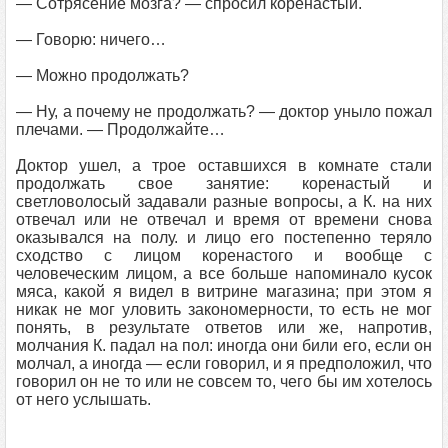
— Сотрясение мозга? — спросил коренастый.
— Говорю: ничего…
— Можно продолжать?
— Ну, а почему не продолжать? — доктор уныло пожал
плечами. — Продолжайте…
Доктор ушел, а трое оставшихся в комнате стали
продолжать свое занятие: коренастый и
светловолосый задавали разные вопросы, а К. на них
отвечал или не отвечал и время от времени снова
оказывался на полу. и лицо его постепенно теряло
сходство с лицом коренастого и вообще с
человеческим лицом, а все больше напоминало кусок
мяса, какой я видел в витрине магазина; при этом я
никак не мог уловить закономерности, то есть не мог
понять, в результате ответов или же, напротив,
молчания К. падал на пол: иногда они били его, если он
молчал, а иногда — если говорил, и я предположил, что
говорил он не то или не совсем то, чего бы им хотелось
от него услышать.