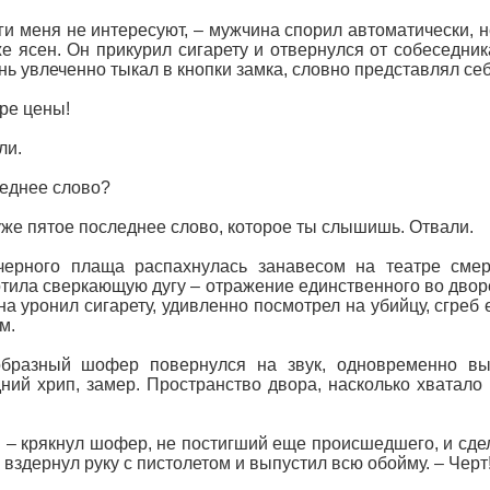
ги меня не интересуют, – мужчина спорил автоматически, н
е ясен. Он прикурил сигарету и отвернулся от собеседник
нь увлеченно тыкал в кнопки замка, словно представлял се
ре цены!
ли.
еднее слово?
уже пятое последнее слово, которое ты слышишь. Отвали.
черного плаща распахнулась занавесом на театре сме
тила сверкающую дугу – отражение единственного во дворе 
а уронил сигарету, удивленно посмотрел на убийцу, сгреб 
м.
образный шофер повернулся на звук, одновременно вы
ний хрип, замер. Пространство двора, насколько хватал
! – крякнул шофер, не постигший еще происшедшего, и сдел
он вздернул руку с пистолетом и выпустил всю обойму. – Черт