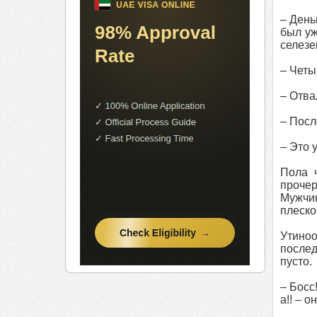
– День
был уж
селезе
– Четы
– Отва
– Посл
– Это 
Пола 
прочер
Мужчин
плеско
Утино
послед
пусто.
– Босс
а!! – 