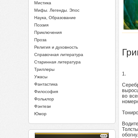
Мистика
Мифы. Легенды. Эпос
Наука, Образование
Поэзия
Приключения
Проза
Религия и духовность
Гри
Справочная литература
Старинная литература
Триллеры
1.
Ужасы
Фантастика
Серебр
выросш
Философия
во все
Фольклор
номер
Фэнтези
Тониро
Юмор
Водите
Толсты
обогн