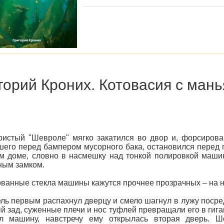
горий Кроних. Котовасия с ман
истый "Шевроле" мягко закатился во двор и, форсирова
его перед бампером мусорного бака, остановился перед 
м доме, словно в насмешку над тонкой полировкой маши
ным замком.
ванные стекла машины кажутся прочнее прозрачных – на 
ль первым распахнул дверцу и смело шагнул в лужу посред
й зад, суженные плечи и нос туфлей превращали его в гиган
ул машину, навстречу ему открылась вторая дверь. Ш