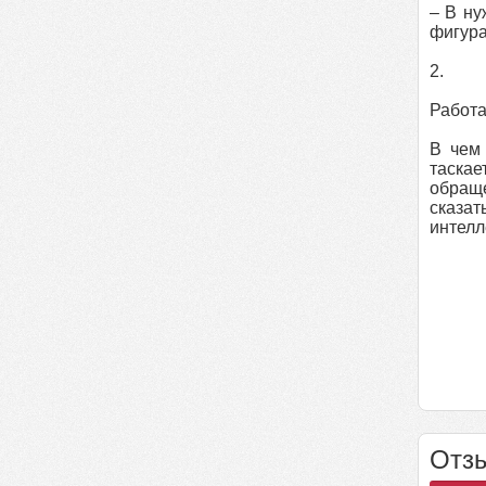
– В ну
фигура
2.
Работа
В чем 
таскае
обраще
сказат
интелл
Отзы