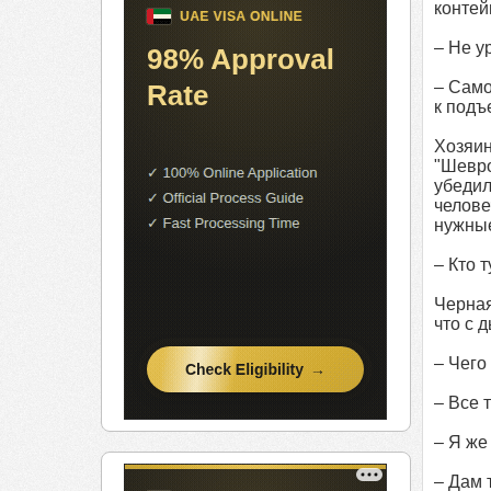
контей
– Не у
– Само
к подъ
Хозяин
"Шевро
убедил
челове
нужные
– Кто 
Черная
что с 
– Чего
– Все т
– Я же 
– Дам 