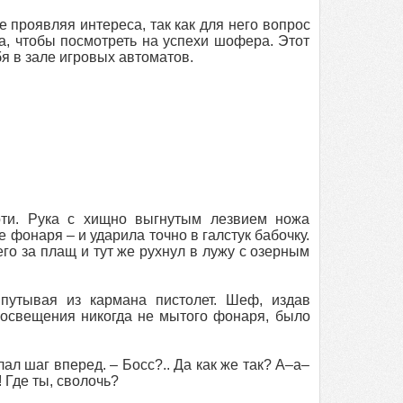
е проявляя интереса, так как для него вопрос
а, чтобы посмотреть на успехи шофера. Этот
бя в зале игровых автоматов.
рти. Рука с хищно выгнутым лезвием ножа
фонаря – и ударила точно в галстук бабочку.
его за плащ и тут же рухнул в лужу с озерным
путывая из кармана пистолет. Шеф, издав
о освещения никогда не мытого фонаря, было
ал шаг вперед. – Босс?.. Да как же так? А–а–
! Где ты, сволочь?