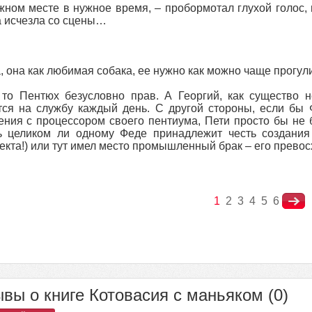
жном месте в нужное время, – пробормотал глухой голос,
 исчезла со сцены…
, она как любимая собака, ее нужно как можно чаще прогул
то Пентюх безусловно прав. А Георгий, как существо н
тся на службу каждый день. С другой стороны, если бы
ния с процессором своего пентиума, Пети просто бы не 
ь целиком ли одному Феде принадлежит честь создания 
екта!) или тут имел место промышленный брак – его превос
1
2
3
4
5
6
вы о книге Котовасия с маньяком (0)