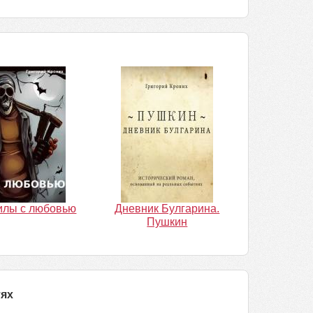
илы с любовью
Дневник Булгарина.
Пушкин
тях