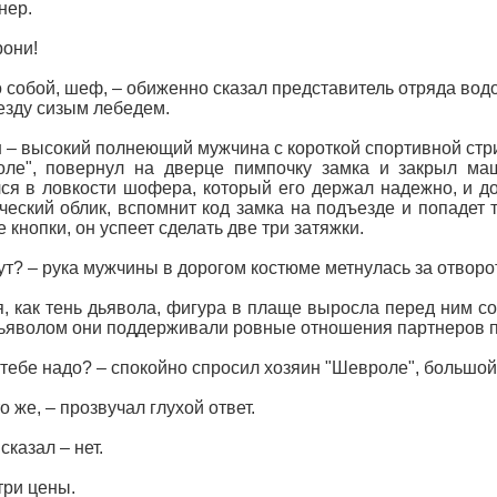
нер.
рони!
 собой, шеф, – обиженно сказал представитель отряда вод
езду сизым лебедем.
 – высокий полнеющий мужчина с короткой спортивной стри
ле", повернул на дверце пимпочку замка и закрыл маш
ся в ловкости шофера, который его держал надежно, и до
ческий облик, вспомнит код замка на подъезде и попадет 
 кнопки, он успеет сделать две три затяжки.
тут? – рука мужчины в дорогом костюме метнулась за отворот
, как тень дьявола, фигура в плаще выросла перед ним с
дьяволом они поддерживали ровные отношения партнеров п
 тебе надо? – спокойно спросил хозяин "Шевроле", большой 
о же, – прозвучал глухой ответ.
сказал – нет.
три цены.