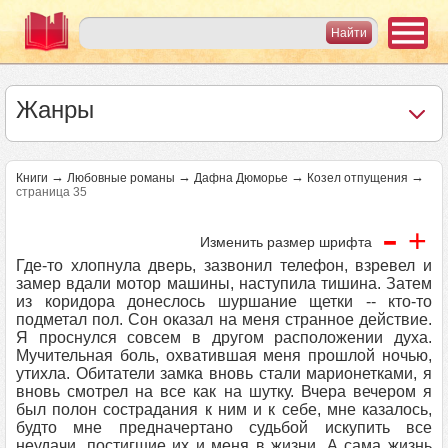
Жанры
→
→
→
→
Книги
Любовные романы
Дафна Дюморье
Козел отпущения
страница 35
-
+
Изменить размер шрифта
Где-то хлопнула дверь, зазвонил телефон, взревел и
замер вдали мотор машины, наступила тишина. Затем
из коридора донеслось шуршание щетки -- кто-то
подметал пол. Сон оказал на меня странное действие.
Я проснулся совсем в другом расположении духа.
Мучительная боль, охватившая меня прошлой ночью,
утихла. Обитатели замка вновь стали марионетками, я
вновь смотрел на все как на шутку. Вчера вечером я
был полон сострадания к ним и к себе, мне казалось,
будто мне предначертано судьбой искупить все
неудачи, постигшие их и меня в жизни. А сама жизнь