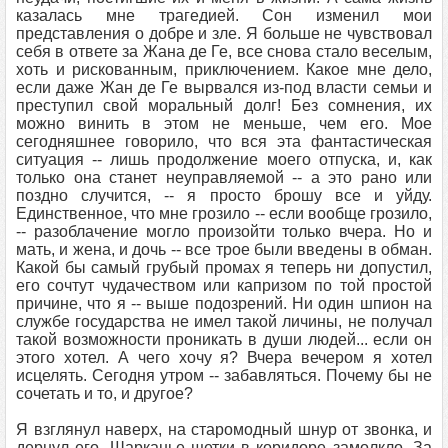
казалась мне трагедией. Сон изменил мои
представления о добре и зле. Я больше не чувствовал
себя в ответе за Жана де Ге, все снова стало веселым,
хоть и рискованным, приключением. Какое мне дело,
если даже Жан де Ге вырвался из-под власти семьи и
преступил свой моральный долг! Без сомнения, их
можно винить в этом не меньше, чем его. Мое
сегодняшнее говорило, что вся эта фантастическая
ситуация -- лишь продолжение моего отпуска, и, как
только она станет неуправляемой -- а это рано или
поздно случится, -- я просто брошу все и уйду.
Единственное, что мне грозило -- если вообще грозило,
-- разоблачение могло произойти только вчера. Но и
мать, и жена, и дочь -- все трое были введены в обман.
Какой бы самый грубый промах я теперь ни допустил,
его сочтут чудачеством или капризом по той простой
причине, что я -- выше подозрений. Ни один шпион на
службе государства не имел такой личины, не получал
такой возможности проникать в души людей... если он
этого хотел. А чего хочу я? Вчера вечером я хотел
исцелять. Сегодня утром -- забавляться. Почему бы не
сочетать и то, и другое?
Я взглянул наверх, на старомодный шнур от звонка, и
дернул его. Шарканье щетки в коридоре замолкло. За