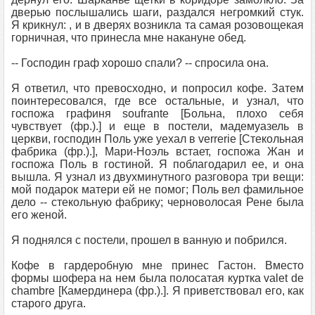
дверью послышались шаги, раздался негромкий стук.
Я крикнул: , и в дверях возникла та самая розовощекая
горничная, что принесла мне накануне обед.
-- Господин граф хорошо спали? -- спросила она.
Я ответил, что превосходно, и попросил кофе. Затем
поинтересовался, где все остальные, и узнал, что
госпожа графиня soufrante [Больна, плохо себя
чувствует (фр.).] и еще в постели, мадемуазель в
церкви, господин Поль уже уехал в verrerie [Стекольная
фабрика (фр.).], Мари-Ноэль встает, госпожа Жан и
госпожа Поль в гостиной. Я поблагодарил ее, и она
вышла. Я узнал из двухминутного разговора три вещи:
мой подарок матери ей не помог; Поль вел фамильное
дело -- стекольную фабрику; черноволосая Рене была
его женой.
Я поднялся с постели, прошел в ванную и побрился.
Кофе в гардеробную мне принес Гастон. Вместо
формы шофера на нем была полосатая куртка valet de
chambre [Камердинера (фр.).]. Я приветствовал его, как
старого друга.