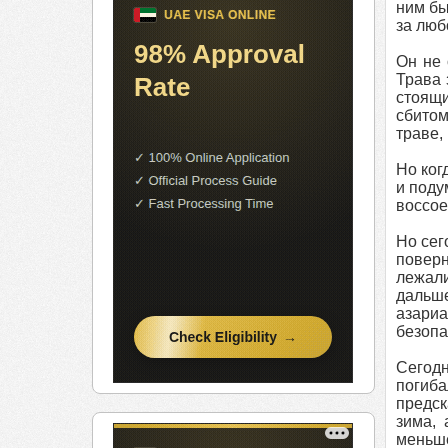
ним бы
за люб
Он не 
Трава 
стоящи
сбитом
траве,
Но ког
и поду
воссое
Но сег
поверн
лежали
дальше
азариа
безопа
Сегодн
погиб
предск
зима, 
меньше