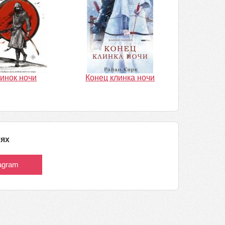
инок ночи
Конец клинка ночи
тях
tagram