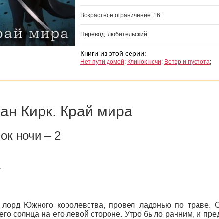
Возрастное ограничение: 16+
Перевод: любительский
Книги из этой серии:
Нет пути домой
;
Клинок ночи
;
Ветер и пустота
;
ан Кирк. Край мира
ок ночи – 2
г
 лорд Южного королевства, провел ладонью по траве. О
его солнца на его левой стороне. Утро было ранним, и пре