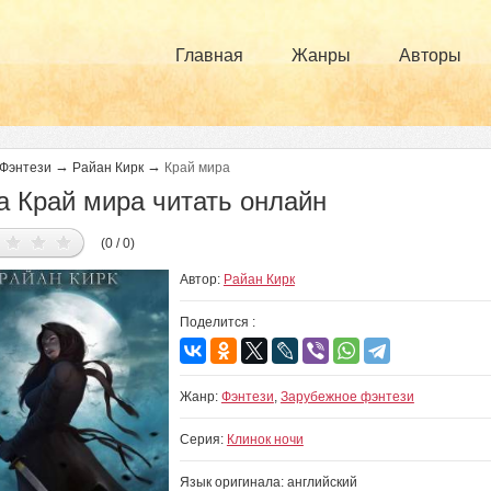
Главная
Жанры
Авторы
→
→
Фэнтези
Райан Кирк
Край мира
а Край мира читать онлайн
(0 / 0)
Автор:
Райан Кирк
Поделится :
Жанр:
Фэнтези
,
Зарубежное фэнтези
Серия:
Клинок ночи
Язык оригинала: английский