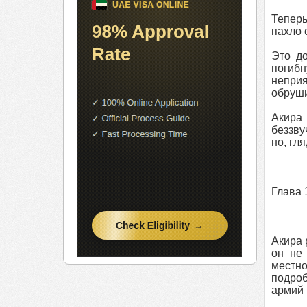
Теперь
пахло 
Это д
погибн
непри
обруши
Акира 
беззву
но, гл
Глава 
Акира 
он не 
местно
подроб
армий 