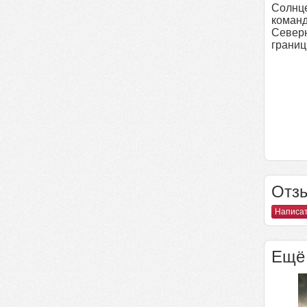
Солнце
коман
Северн
границ
Отзы
Написат
Ещё 