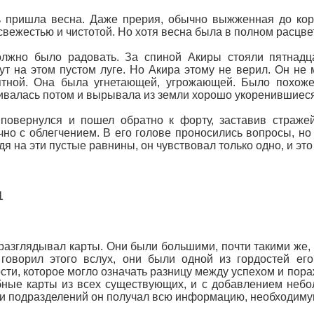
 пришла весна. Даже прерия, обычно выжженная до кори
свежестью и чистотой. Но хотя весна была в полном расцве
олжно было радовать. За спиной Акиры стояли пятнадц
ут на этом пустом луге. Но Акира этому не верил. Он не
ятной. Она была угнетающей, угрожающей. Было похоже
валась потом и вырывала из земли хорошо укоренившиеся
повернулся и пошел обратно к форту, заставив стражей
чно с облегчением. В его голове проносились вопросы, но 
ядя на эти пустые равнины, он чувствовал только одно, и эт
1
разглядывал карты. Они были большими, почти такими же, 
говорил этого вслух, они были одной из гордостей ег
сти, которое могло означать разницу между успехом и пор
ные карты из всех существующих, и с добавлением небо
и подразделений он получал всю информацию, необходиму