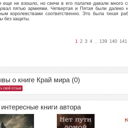
 еще не взошло, но свечи в его палатке давали много с
довал пятью армиями. Четвертая и Пятая были далеко 
ым королевствами соответственно. Это была тихая раб
ы без защиты.
1
2
3
4
139
140
141
...
вы о книге Край мира (0)
ь свой отзыв
интересные книги автора