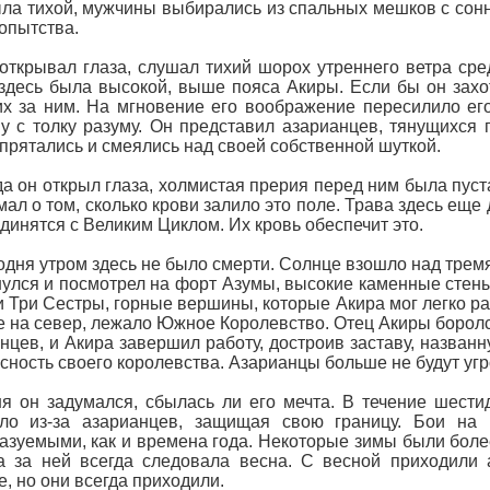
ла тихой, мужчины выбирались из спальных мешков с сонн
опытства.
открывал глаза, слушал тихий шорох утреннего ветра сред
здесь была высокой, выше пояса Акиры. Если бы он захоте
х за ним. На мгновение его воображение пересилило ег
у с толку разуму. Он представил азарианцев, тянущихся
 прятались и смеялись над своей собственной шуткой.
да он открыл глаза, холмистая прерия перед ним была пуст
мал о том, сколько крови залило это поле. Трава здесь еще 
динятся с Великим Циклом. Их кровь обеспечит это.
одня утром здесь не было смерти. Солнце взошло над тремя
улся и посмотрел на форт Азумы, высокие каменные стены,
 Три Сестры, горные вершины, которые Акира мог легко разг
 на север, лежало Южное Королевство. Отец Акиры боролся
нцев, и Акира завершил работу, достроив заставу, названну
сность своего королевства. Азарианцы больше не будут угр
я он задумался, сбылась ли его мечта. В течение шест
ало из-за азарианцев, защищая свою границу. Бои на
азуемыми, как и времена года. Некоторые зимы были более
а за ней всегда следовала весна. С весной приходили 
, но они всегда приходили.