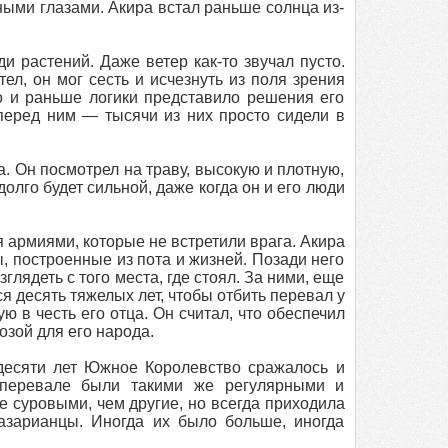
ыми глазами. Акира встал раньше солнца из-
и растений. Даже ветер как-то звучал пусто.
л, он мог сесть и исчезнуть из поля зрения
о и раньше логики представило решения его
 перед ним — тысячи из них просто сидели в
а. Он посмотрел на траву, высокую и плотную,
долго будет сильной, даже когда он и его люди
 армиями, которые не встретили врага. Акира
 построенные из пота и жизней. Позади него
лядеть с того места, где стоял. За ними, еще
 десять тяжелых лет, чтобы отбить перевал у
ю в честь его отца. Он считал, что обеспечил
озой для его народа.
идесяти лет Южное Королевство сражалось и
 перевале были такими же регулярными и
 суровыми, чем другие, но всегда приходила
азарианцы. Иногда их было больше, иногда