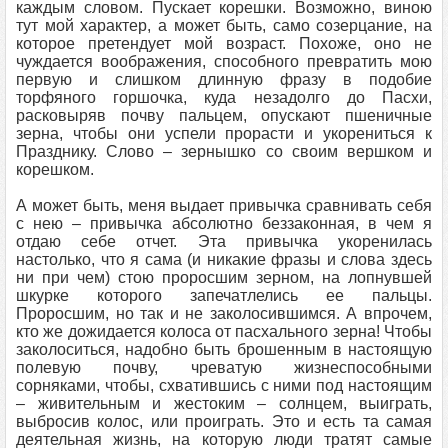
каждым словом. Пускает корешки. Возможно, виною
тут мой характер, а может быть, само созерцание, на
которое претендует мой возраст. Похоже, оно не
чуждается воображения, способного превратить мою
первую и слишком длинную фразу в подобие
торфяного горшочка, куда незадолго до Пасхи,
расковыряв почву пальцем, опускают пшеничные
зерна, чтобы они успели прорасти и укорениться к
Празднику. Слово – зернышко со своим вершком и
корешком.
А может быть, меня выдает привычка сравнивать себя
с нею – привычка абсолютно беззаконная, в чем я
отдаю себе отчет. Эта привычка укоренилась
настолько, что я сама (и никакие фразы и слова здесь
ни при чем) стою проросшим зерном, на лопнувшей
шкурке которого запечатлелись ее пальцы.
Проросшим, но так и не заколосившимся. А впрочем,
кто же дожидается колоса от пасхального зерна! Чтобы
заколоситься, надобно быть брошенным в настоящую
полевую почву, чреватую жизнеспособными
сорняками, чтобы, схватившись с ними под настоящим
– живительным и жестоким – солнцем, выиграть,
выбросив колос, или проиграть. Это и есть та самая
деятельная жизнь, на которую люди тратят самые