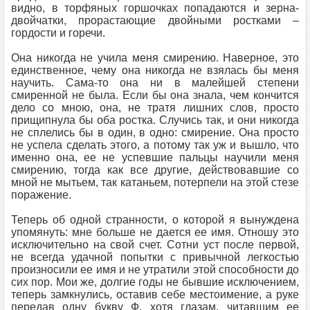
видно, в торфяных горшочках попадаются и зерна-
двойчатки, прорастающие двойными ростками –
гордости и горечи.
Она никогда не учила меня смирению. Наверное, это
единственное, чему она никогда не взялась бы меня
научить. Сама-то она ни в малейшей степени
смиренной не была. Если бы она знала, чем кончится
дело со мною, она, не тратя лишних слов, просто
прищипнула бы оба ростка. Случись так, и они никогда
не сплелись бы в один, в одно: смирение. Она просто
не успела сделать этого, а потому так уж и вышло, что
именно она, ее не успевшие пальцы научили меня
смирению, тогда как все другие, действовавшие со
мной не мытьем, так катаньем, потерпели на этой стезе
поражение.
Теперь об одной странности, о которой я вынуждена
упомянуть: мне больше не дается ее имя. Отношу это
исключительно на свой счет. Сотни уст после первой,
не всегда удачной попытки с привычной легкостью
произносили ее имя и не утратили этой способности до
сих пор. Мои же, долгие годы не бывшие исключением,
теперь замкнулись, оставив себе местоимение, а руке
передав одну букву Ф, хотя глазам, читавшим ее