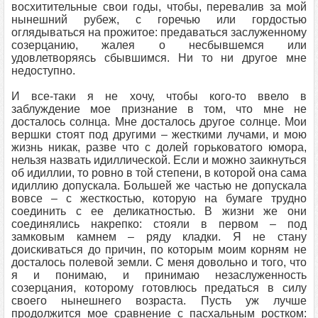
восхитительные свои годы, чтобы, перевалив за мой
нынешний рубеж, с горечью или гордостью
оглядываться на прожитое: предаваться заслуженному
созерцанию, жалея о несбывшемся или
удовлетворяясь сбывшимся. Ни то ни другое мне
недоступно.
И все-таки я не хочу, чтобы кого-то ввело в
заблуждение мое признание в том, что мне не
досталось солнца. Мне досталось другое солнце. Мои
вершки стоят под другими – жесткими лучами, и мою
жизнь никак, разве что с долей горьковатого юмора,
нельзя назвать идиллической. Если и можно заикнуться
об идиллии, то ровно в той степени, в которой она сама
идиллию допускала. Большей же частью не допускала
вовсе – с жесткостью, которую на бумаге трудно
соединить с ее деликатностью. В жизни же они
соединялись накрепко: стояли в первом – под
замковым камнем – ряду кладки. Я не стану
доискиваться до причин, по которым моим корням не
досталось полевой земли. С меня довольно и того, что
я и понимаю, и принимаю незаслуженность
созерцания, которому готовлюсь предаться в силу
своего нынешнего возраста. Пусть уж лучше
продолжится мое сравнение с пасхальным ростком: