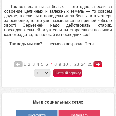
— Так вот, если ты за белых — это одно, а если за
освоение целинных и залежных земель — то совсем
другое, а если ты в понедельник за белых, а в четверг
за освоение, то это уже называется не пришей кобыле
хвост! Серьезней надо действовать, старик,
последовательней, и уж если ты стараешься по линии
казнокрадства, то налегай из последних сил!
— Так ведь мы как? — несмело возразил Петя.
1
2
3
4
5
6
7
8
9
10
23
24
25
...
Быстрый переход
Мы в социальных сетях
Вконтакте
Instagram