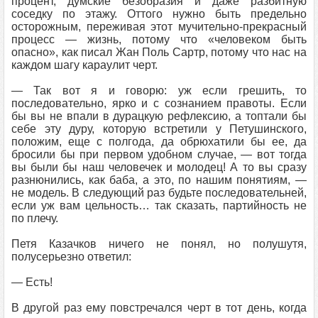
процент, думские безобразия и даже разбитную
соседку по этажу. Оттого нужно быть предельно
осторожным, переживая этот мучительно-прекрасный
процесс — жизнь, потому что «человеком быть
опасно», как писал Жан Поль Сартр, потому что нас на
каждом шагу караулит черт.
— Так вот я и говорю: уж если грешить, то
последовательно, ярко и с сознанием правоты. Если
бы вы не впали в дурацкую рефлексию, а топтали бы
себе эту дуру, которую встретили у Петушинского,
положим, еще с полгода, да обрюхатили бы ее, да
бросили бы при первом удобном случае, — вот тогда
вы были бы наш человечек и молодец! А то вы сразу
разнюнились, как баба, а это, по нашим понятиям, —
не модель. В следующий раз будьте последовательней,
если уж вам цельность… так сказать, партийность не
по плечу.
Петя Казачков ничего не понял, но полушутя,
полусерьезно ответил:
— Есть!
В другой раз ему повстречался черт в тот день, когда