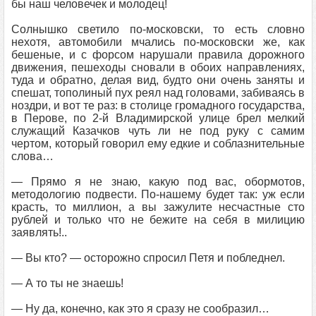
бы наш человечек и молодец!
Солнышко светило по-московски, то есть словно
нехотя, автомобили мчались по-московски же, как
бешеные, и с форсом нарушали правила дорожного
движения, пешеходы сновали в обоих направлениях,
туда и обратно, делая вид, будто они очень заняты и
спешат, тополиный пух реял над головами, забиваясь в
ноздри, и вот те раз: в столице громадного государства,
в Перове, по 2-й Владимирской улице брел мелкий
служащий Казачков чуть ли не под руку с самим
чертом, который говорил ему едкие и соблазнительные
слова…
— Прямо я не знаю, какую под вас, обормотов,
методологию подвести. По-нашему будет так: уж если
красть, то миллион, а вы зажулите несчастные сто
рублей и только что не бежите на себя в милицию
заявлять!..
— Вы кто? — осторожно спросил Петя и побледнел.
— А то ты не знаешь!
— Ну да, конечно, как это я сразу не сообразил…