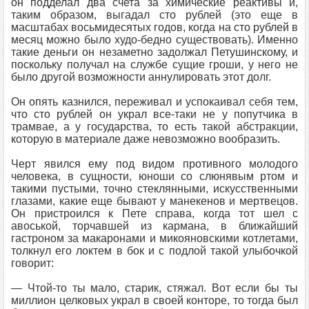
он подделал два счета за химические реактивы и,
таким образом, выгадал сто рублей (это еще в
масштабах восьмидесятых годов, когда на сто рублей в
месяц можно было худо-бедно существовать). Именно
такие деньги он незаметно задолжал Петушинскому, и
поскольку получал на службе сущие гроши, у него не
было другой возможности аннулировать этот долг.
Он опять казнился, переживал и успокаивал себя тем,
что сто рублей он украл все-таки не у попутчика в
трамвае, а у государства, то есть такой абстракции,
которую в материале даже невозможно вообразить.
Черт явился ему под видом противного молодого
человека, в сущности, юноши со слюнявым ртом и
такими пустыми, точно стеклянными, искусственными
глазами, какие еще бывают у манекенов и мертвецов.
Он пристроился к Пете справа, когда тот шел с
авоськой, торчавшей из кармана, в ближайший
гастроном за макаронами и микояновскими котлетами,
толкнул его локтем в бок и с подлой такой улыбочкой
говорит:
— Чтой-то ты мало, старик, стяжал. Вот если бы ты
миллион целковых украл в своей конторе, то тогда был