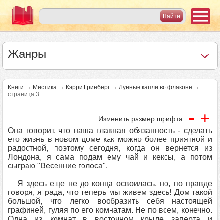
Жанры
→
→
→
→
Книги
Мистика
Кэрри Гринберг
Лунные капли во флаконе
страница 3
-
+
Изменить размер шрифта
Она говорит, что наша главная обязанность - сделать
его жизнь в новом доме как можно более приятной и
радостной, поэтому сегодня, когда он вернется из
Лондона, я сама подам ему чай и кексы, а потом
сыграю "Весенние голоса".
Я здесь еще не до конца освоилась, но, по правде
говоря, я рада, что теперь мы живем здесь! Дом такой
большой, что легко вообразить себя настоящей
графиней, гуляя по его комнатам. Не по всем, конечно.
Одна из комнат в восточном крыле заперта и