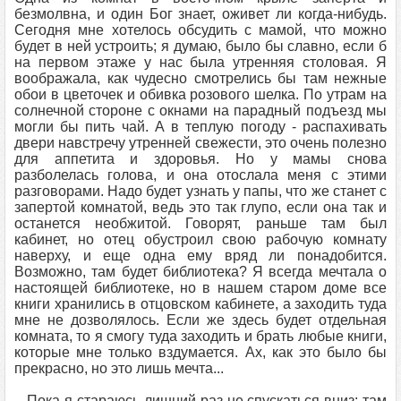
безмолвна, и один Бог знает, оживет ли когда-нибудь.
Сегодня мне хотелось обсудить с мамой, что можно
будет в ней устроить; я думаю, было бы славно, если б
на первом этаже у нас была утренняя столовая. Я
воображала, как чудесно смотрелись бы там нежные
обои в цветочек и обивка розового шелка. По утрам на
солнечной стороне с окнами на парадный подъезд мы
могли бы пить чай. А в теплую погоду - распахивать
двери навстречу утренней свежести, это очень полезно
для аппетита и здоровья. Но у мамы снова
разболелась голова, и она отослала меня с этими
разговорами. Надо будет узнать у папы, что же станет с
запертой комнатой, ведь это так глупо, если она так и
останется необжитой. Говорят, раньше там был
кабинет, но отец обустроил свою рабочую комнату
наверху, и еще одна ему вряд ли понадобится.
Возможно, там будет библиотека? Я всегда мечтала о
настоящей библиотеке, но в нашем старом доме все
книги хранились в отцовском кабинете, а заходить туда
мне не дозволялось. Если же здесь будет отдельная
комната, то я смогу туда заходить и брать любые книги,
которые мне только вздумается. Ах, как это было бы
прекрасно, но это лишь мечта...
Пока я стараюсь лишний раз не спускаться вниз: там