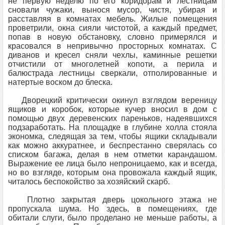
не первую неделю по его коридорам и лестницам
сновали чужаки, вынося мусор, чистя, убирая и
расставляя в комнатах мебель. Жилые помещения
проветрили, окна сияли чистотой, а каждый предмет,
попав в новую обстановку, словно примерялся и
красовался в непривычно просторных комнатах. С
диванов и кресел сняли чехлы, каминные решетки
отчистили от многолетней копоти, а перила и
балюстрада лестницы сверкали, отполированные и
натертые воском до блеска.
Дворецкий критически окинул взглядом вереницу
ящиков и коробок, которые кучер вносил в дом с
помощью двух деревенских пареньков, надеявшихся
подзаработать. На площадке в глубине холла стояла
экономка, следящая за тем, чтобы ящики складывали
как можно аккуратнее, и беспрестанно сверялась со
списком багажа, делая в нем отметки карандашом.
Выражение ее лица было непроницаемо, как и всегда,
но во взгляде, которым она провожала каждый ящик,
читалось беспокойство за хозяйский скарб.
Плотно закрытая дверь цокольного этажа не
пропускала шума. Но здесь, в помещениях, где
обитали слуги, было проделано не меньше работы, а