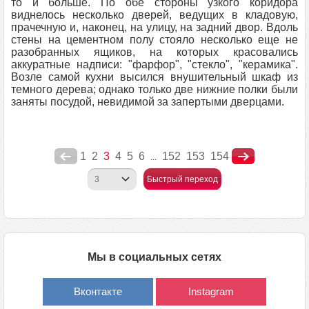
то и больше. По обе стороны узкого коридора
виднелось несколько дверей, ведущих в кладовую,
прачечную и, наконец, на улицу, на задний двор. Вдоль
стены на цементном полу стояло несколько еще не
разобранных ящиков, на которых красовались
аккуратные надписи: "фарфор", "стекло", "керамика".
Возле самой кухни высился внушительный шкаф из
темного дерева; однако только две нижние полки были
заняты посудой, невидимой за запертыми дверцами.
1
2
3
4
5
6
152
153
154
...
Быстрый переход
Мы в социальных сетях
Вконтакте
Instagram