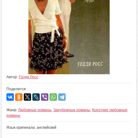
Автор:
Голди Росс
Поделится :
Жанр:
Любовные романы
,
Зарубежные романы
,
Короткие любовные
романы
Язык оригинала: английский