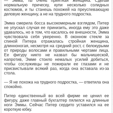
— Эмма, ты очень приятная женщина. Сделай
нормальную прическу, купи несколько солидных
костюмов, и ты станешь похожей на преуспевающую
деловую женщину, а не на трудного подростка.
Эмма смерила босса высокомерным взглядом, Питер
не упускал случая ее принизить, иногда ему это даже
удавалось, но в том, что касалось ее внешности, Эмма
чувствовала себя уверенно. В оконном стекле за
спиной Питера отражалась стройная женщина,
длинноногая, несмотря на средний рост, с белокурыми
от природы волосами и правильными чертами лица.
Ее фигуру никто не назвал бы мальчишеской,
напротив, Эмме стоило немалых усилий добиться,
чтобы сослуживцы не пожирали ее глазами и не
присвистывали всякий раз, когда она вставала из-за
стола.
— Я не похожа на трудного подростка, — ответила она
спокойно.
Питер единственный во всей фирме не ценил ее
фигуру, даже главный бухгалтер пялился на длинные
ноги Эммы. Сейчас Питер сердито уставился на ее
короткую юбку.