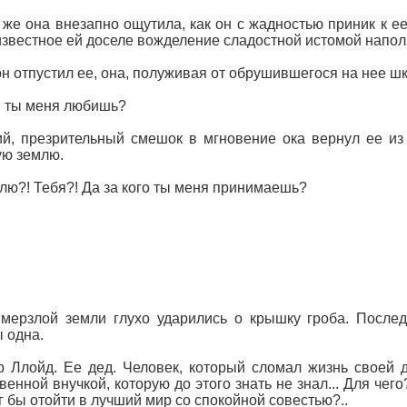
 же она внезапно ощутила, как он с жадностью приник к ее
известное ей доселе вожделение сладостной истомой наполн
он отпустил ее, она, полуживая от обрушившегося на нее ш
. ты меня любишь?
й, презрительный смешок в мгновение ока вернул ее из
ю землю.
ю?! Тебя?! Да за кого ты меня принимаешь?
мерзлой земли глухо ударились о крышку гроба. Послед
 одна.
 Ллойд. Ее дед. Человек, который сломал жизнь своей д
венной внучкой, которую до этого знать не знал... Для че
г бы отойти в лучший мир со спокойной совестью?..