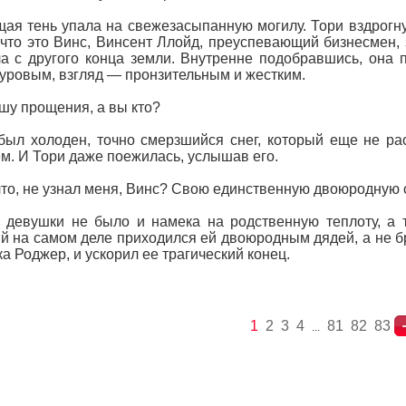
ая тень упала на свежезасыпанную могилу. Тори вздрогну
 что это Винс, Винсент Ллойд, преуспевающий бизнесмен
а с другого конца земли. Внутренне подобравшись, она 
уровым, взгляд — пронзительным и жестким.
у прощения, а вы кто?
был холоден, точно смерзшийся снег, который еще не ра
м. И Тори даже поежилась, услышав его.
то, не узнал меня, Винс? Свою единственную двоюродную 
 девушки не было и намека на родственную теплоту, а т
й на самом деле приходился ей двоюродным дядей, а не б
а Роджер, и ускорил ее трагический конец.
1
2
3
4
81
82
83
...