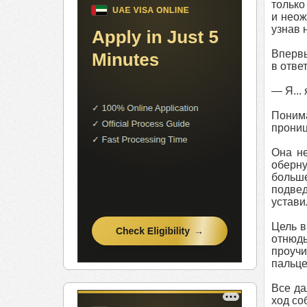
только
и неож
узнав 
Впервы
в отве
— Я... 
Поним
прониц
Она не
оберну
больш
подве
устави
Цель в
отнюдь
проучи
пальцем
Все да
ход соб