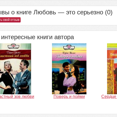
вы о книге Любовь — это серьезно (0)
ь свой отзыв
интересные книги автора
астный зов любви
Поверь и пойми
Сердце