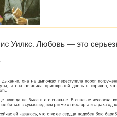
ис Уилкс. Любовь — это серьез
г
 дыхание, она на цыпочках переступила порог погруже
уты, и она оставила приоткрытой дверь в коридор, чт
еть.
е никогда не была в его спальне. В спальне человека, 
лял биться в сумасшедшем ритме от восторга и страха одн
сейчас ей казалось, что стук ее сердца подобен бою бара