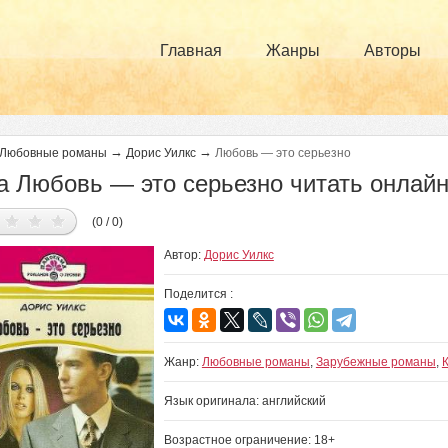
Главная
Жанры
Авторы
→
→
Любовные романы
Дорис Уилкс
Любовь — это серьезно
а Любовь — это серьезно читать онлай
(0 / 0)
Автор:
Дорис Уилкс
Поделится :
Жанр:
Любовные романы
,
Зарубежные романы
,
Язык оригинала: английский
Возрастное ограничение: 18+