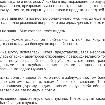
 комнату, но и весь дом. И как бы в подтверждение ее ощу
иданно сел, прикрывая глаза от света, проникающего в с
ночную гостью, он спрыгнул с постели и предстал перед ней.
е увидев почти полностью обнаженного мужчину, да еще му
т на вполне резонный вопрос, что она здесь делает, только и
я не знаю... Мне хотелось тебя видеть.
ающе усмехнувшись, он приблизился к ней, на ходу н
ательных глазах блеснул нехороший огонек.
 на шутку испугалась. Затея, представлявшаяся несложн
лась опасной авантюрой откровенно предосудительного тол
е, в полупрозрачной ночной рубашке, с кокетливо ра
денными ярко-голубыми тенями веками и призывно 
лась на молодого мужчину.
изита вряд ли ввела бы кого-либо в заблуждение, тем бол
 не сентиментального, каким был хозяин спальни. То 
ть наивную дурочку, видимо, возомнившую себя обольс
 стер с ее рта помаду, а потом...
льнейшее промелькнуло как в тумане. Только спустя какое
ытий и... ужаснулась...