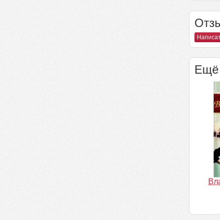
Отзы
Написат
Ещё 
Вл