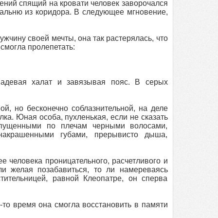
щений спящий на кровати человек заворочался
пальню из коридора. В следующее мгновение,
жчину своей мечты, она так растерялась, что
 смогла пролепетать:
адевая халат и завязывая пояс. В серых
ой, но бесконечно соблазнительной, на деле
ка. Юная особа, пухленькая, если не сказать
спущенными по плечам черными волосами,
накрашенными губами, прерывисто дыша,
ее человека проницательного, расчетливого и
ли желая позабавиться, то ли намереваясь
тительницей, равной Клеопатре, он сперва
-то время она смогла восстановить в памяти