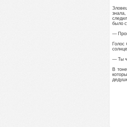
Зловещ
знала,
следил
было с
— Прош
Голос 
солнце
— Ты ч
В тоне
которы
дедушк