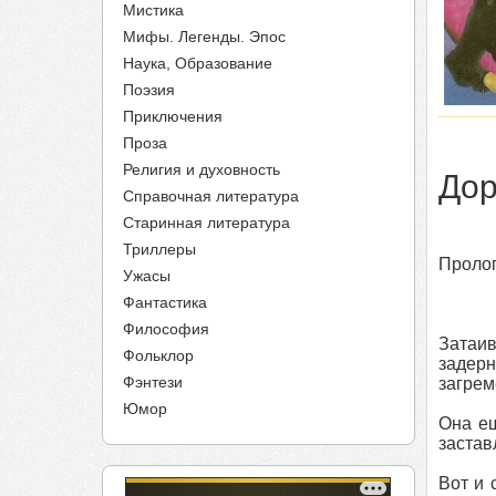
Мистика
Мифы. Легенды. Эпос
Наука, Образование
Поэзия
Приключения
Проза
Религия и духовность
Дор
Справочная литература
Старинная литература
Триллеры
Проло
Ужасы
Фантастика
Философия
Затаив
Фольклор
задерн
Фэнтези
загрем
Юмор
Она ещ
застав
Вот и 