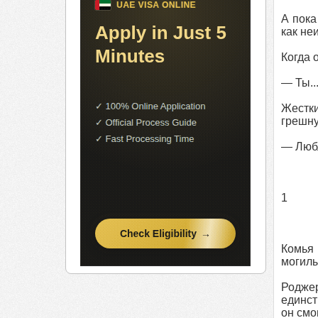
А пока
как не
Когда 
— Ты..
Жестки
грешну
— Любл
1
Комья 
могилы
Роджер
единст
он смо