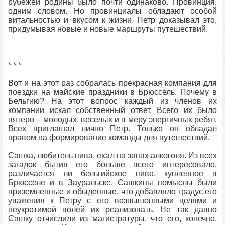
рубежей родины было почти одинаково. Провинция,
одним словом. Но провинциалы обладают особой
витальностью и вкусом к жизни. Петр доказывал это,
придумывая новые и новые маршруты путешествий.
* * *
Вот и на этот раз собралась прекрасная компания для
поездки на майские праздники в Брюссель. Почему в
Бельгию? На этот вопрос каждый из членов их
компании искал собственный ответ. Всего их было
пятеро – молодых, веселых и в меру энергичных ребят.
Всех приглашал лично Петр. Только он обладал
правом на формирование команды для путешествий.
Сашка, любитель пива, ехал на запах алкоголя. Из всех
загадок бытия его больше всего интересовало,
различается ли бельгийское пиво, купленное в
Брюсселе и в Зауральске. Сашкины помыслы были
приземленные и обыденные, что добавляло градус его
уважения к Петру с его возвышенными целями и
неукротимой волей их реализовать. Не так давно
Сашку отчислили из магистратуры, что его, конечно,