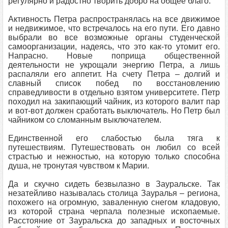
регулярно и радостно творить добро на общее благо.
Активность Петра распространялась на все движимое
и недвижимое, что встречалось на его пути. Его давно
выбрали во все возможные органы студенческой
самоорганизации, надеясь, что это как-то утомит его.
Напрасно. Новые поприща общественной
деятельности не укрощали энергию Петра, а лишь
распаляли его аппетит. На счету Петра – долгий и
славный список побед по восстановлению
справедливости в отдельно взятом университете. Петр
походил на закипающий чайник, из которого валит пар
и вот-вот должен сработать выключатель. Но Петр был
чайником со сломанным выключателем.
Единственной его слабостью была тяга к
путешествиям. Путешествовать он любил со всей
страстью и нежностью, на которую только способна
душа, не тронутая чувством к Марии.
Да и скучно сидеть безвылазно в Зауральске. Так
незатейливо называлась столица Зауралья – региона,
похожего на огромную, заваленную снегом кладовую,
из которой страна черпала полезные ископаемые.
Расстояние от Зауральска до западных и восточных