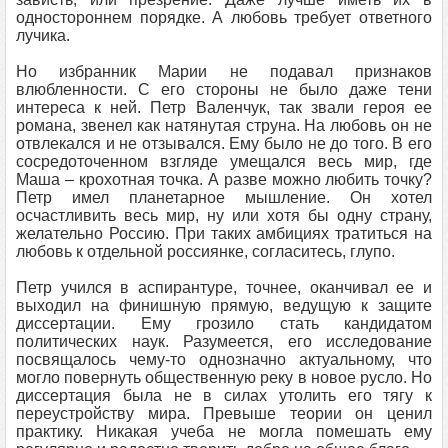
одностороннем порядке. А любовь требует ответного
лучика.
Но избранник Марии не подавал признаков
влюбленности. С его стороны не было даже тени
интереса к ней. Петр Валенчук, так звали героя ее
романа, звенел как натянутая струна. На любовь он не
отвлекался и не отзывался. Ему было не до того. В его
сосредоточенном взгляде умещался весь мир, где
Маша – крохотная точка. А разве можно любить точку?
Петр имел планетарное мышление. Он хотел
осчастливить весь мир, ну или хотя бы одну страну,
желательно Россию. При таких амбициях тратиться на
любовь к отдельной россиянке, согласитесь, глупо.
Петр учился в аспирантуре, точнее, оканчивал ее и
выходил на финишную прямую, ведущую к защите
диссертации. Ему грозило стать кандидатом
политических наук. Разумеется, его исследование
посвящалось чему-то однозначно актуальному, что
могло повернуть общественную реку в новое русло. Но
диссертация была не в силах утолить его тягу к
переустройству мира. Превыше теории он ценил
практику. Никакая учеба не могла помешать ему