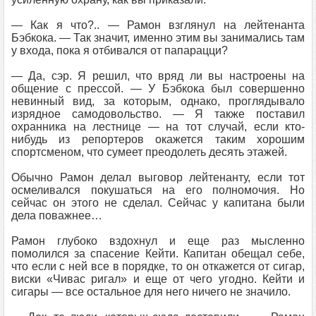
— Как я что?.. — Рамон взглянул на лейтенанта
Бэбкока. — Так значит, именно этим вы занимались там
у входа, пока я отбивался от папарацци?
— Да, сэр. Я решил, что вряд ли вы настроены на
общение с прессой. — У Бэбкока был совершенно
невинный вид, за которым, однако, проглядывало
изрядное самодовольство. — Я также поставил
охранника на лестнице — на тот случай, если кто-
нибудь из репортеров окажется таким хорошим
спортсменом, что сумеет преодолеть десять этажей.
Обычно Рамон делал выговор лейтенанту, если тот
осмеливался покушаться на его полномочия. Но
сейчас он этого не сделал. Сейчас у капитана были
дела поважнее…
Рамон глубоко вздохнул и еще раз мысленно
помолился за спасение Кейти. Капитан обещал себе,
что если с ней все в порядке, то он откажется от сигар,
виски «Чивас ригал» и еще от чего угодно. Кейти и
сигары — все остальное для него ничего не значило.