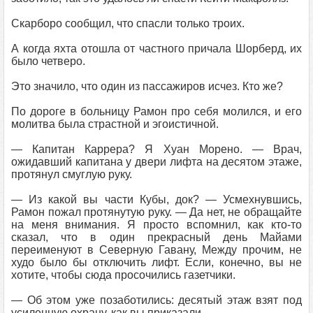
Скарборо сообщил, что спасли только троих.
А когда яхта отошла от частного причала Шорберд, их
было четверо.
Это значило, что один из пассажиров исчез. Кто же?
По дороге в больницу Рамон про себя молился, и его
молитва была страстной и эгоистичной.
— Капитан Каррера? Я Хуан Морено. — Врач,
ожидавший капитана у двери лифта на десятом этаже,
протянул смуглую руку.
— Из какой вы части Кубы, док? — Усмехнувшись,
Рамон пожал протянутую руку. — Да нет, не обращайте
на меня внимания. Я просто вспомнил, как кто-то
сказал, что в один прекрасный день Майами
переименуют в Северную Гавану, Между прочим, не
худо было бы отключить лифт. Если, конечно, вы не
хотите, чтобы сюда просочились газетчики.
— Об этом уже позаботились: десятый этаж взят под
усиленную охрану, как вы приказали.