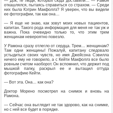
— Док, те люди, которых сюда доставили… — Рамон
откашлялся, пытаясь справиться со страхом. — Среди
них была Кэтрин Макфоллз? Я уверен, что вы видели
ее фотографии, так как она…
— Я еще не знаю, как зовут моих новых пациентов,
капитан. Такого рода информация для меня не так уж и
важна. Пока очевидно только то, что этим трем
женщинам невероятно повезло.
У Рамона сразу отлегло от сердца. Трем… женщинам?
Там одни женщины! Пожалуй, капитану следовало
устыдиться своих чувств, но имя Джейсона Сэвилла
ничего ему не говорило, а с Кейти Макфоллз все было
ровным счетом наоборот. Он вспомнил, что держит под
мышкой папку, раскрыл ее и вытащил оттуда
фотографию Кейти.
— Вот эта. Она… как она?
Доктор Морено посмотрел на снимок и вновь на
Рамона.
— Сейчас она выглядит не так здорово, как на снимке,
но с ней все будет в порядке.