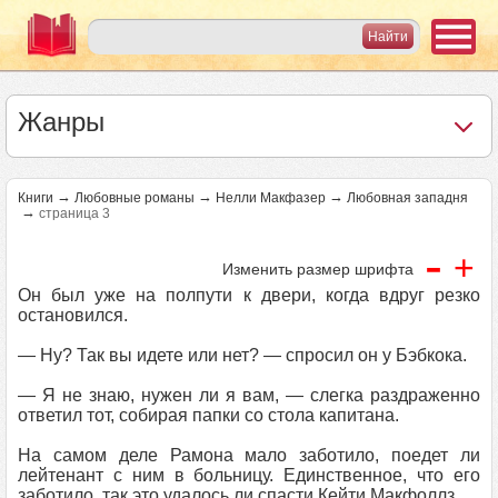
Жанры
→
→
→
Книги
Любовные романы
Нелли Макфазер
Любовная западня
→
страница 3
-
+
Изменить размер шрифта
Он был уже на полпути к двери, когда вдруг резко
остановился.
— Ну? Так вы идете или нет? — спросил он у Бэбкока.
— Я не знаю, нужен ли я вам, — слегка раздраженно
ответил тот, собирая папки со стола капитана.
На самом деле Рамона мало заботило, поедет ли
лейтенант с ним в больницу. Единственное, что его
заботило, так это удалось ли спасти Кейти Макфоллз.