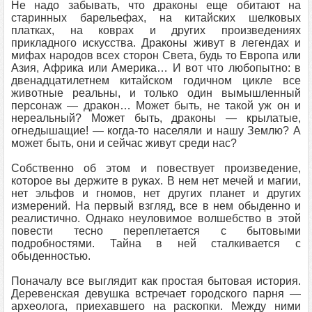
Не надо забывать, что драконы еще обитают на
старинных барельефах, на китайских шелковых
платках, на коврах и других произведениях
прикладного искусства. Драконы живут в легендах и
мифах народов всех сторон Света, будь то Европа или
Азия, Африка или Америка… И вот что любопытно: в
двенадцатилетнем китайском годичном цикле все
животные реальны, и только один вымышленный
персонаж — дракон… Может быть, не такой уж он и
нереальный? Может быть, драконы — крылатые,
огнедышащие! — когда-то населяли и нашу Землю? А
может быть, они и сейчас живут среди нас?
Собственно об этом и повествует произведение,
которое вы держите в руках. В нем нет мечей и магии,
нет эльфов и гномов, нет других планет и других
измерений. На первый взгляд, все в нем обыденно и
реалистично. Однако неуловимое волшебство в этой
повести тесно переплетается с бытовыми
подробностями. Тайна в ней сталкивается с
обыденностью.
Поначалу все выглядит как простая бытовая история.
Деревенская девушка встречает городского парня —
археолога, приехавшего на раскопки. Между ними