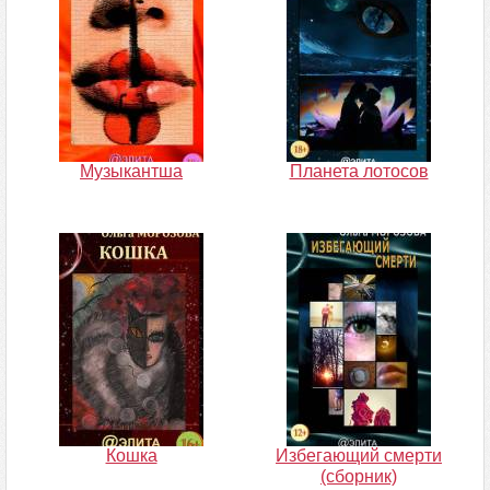
Музыкантша
Планета лотосов
Кошка
Избегающий смерти
(сборник)