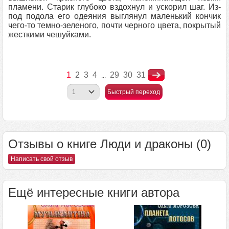
пламени. Старик глубоко вздохнул и ускорил шаг. Из-
под подола его одеяния выглянул маленький кончик
чего-то темно-зеленого, почти черного цвета, покрытый
жесткими чешуйками.
1
2
3
4
29
30
31
...
Быстрый переход
Отзывы о книге Люди и драконы (0)
Написать свой отзыв
Ещё интересные книги автора