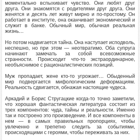
моментально вспыхивает чувство. Они любят друг
друга. Они знакомятся с родителями друг друга. Они
женятся и десять лет живут мирно и по-простому. Он
работает в институте, она оканчивает экономический и
служит в банке. Обычный мир, обычная реальная
жизнь…
Но потом надвигается тайна. Она наступает исподволь,
неспешно, но при этом — неотвратимо. Оба супруга
начинают замечать за собой всевозможные
странности. Происходит что-то экстраординарное,
необъяснимое с рационалистических позиций.
Муж пропадает, жене кто-то угрожает… Обыденный
мир подвергается мифологическим деформациям.
Реальность сдвигается, обнажая настоящие чудеса.
Аркадий и Борис Стругацкие когда-то точно заметили,
что хорошая фантастическая литература состоит из
трех компонентов: чуда, тайны и реальности. Именно
так и построено это произведение. И все компоненты в
нем — в самых правильных пропорциях, чтобы
увлеченно и трепетно следить за событиями,
происходящими с героями, чтобы переживать за них.