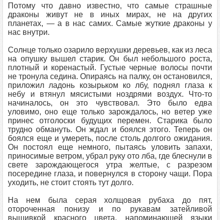
Потому что давно известно, что самые страшные
драконы живут не в иных мирах, не на других
планетах, — а в нас самих. Самые жуткие драконы у
нас внутри.
Солнце только озарило верхушки деревьев, как из леса
на опушку вышел старик. Он был небольшого роста,
плотный и коренастый. Густые черные волосы почти
не тронула седина. Опираясь на палку, он остановился,
приложил ладонь козырьком ко лбу, поднял глаза к
небу и втянул мясистыми ноздрями воздух. Что-то
начиналось, он это чувствовал. Это было едва
уловимо, оно еще только зарождалось, но ветер уже
принес отголоски будущих перемен. Старика было
трудно обмануть. Он ждал и боялся этого. Теперь он
боялся еще и умереть, после столь долгого ожидания.
Он постоял еще немного, пытаясь уловить запахи,
приносимые ветром, убрал руку ото лба, где блеснули в
свете зарождающегося утра желтые, с разрезом
посередине глаза, и повернулся в сторону чащи. Пора
уходить, не стоит стоять тут долго.
На нем была серая холщовая рубаха до пят,
отороченная понизу и по рукавам затейливой
вышивкой красного цвета, напоминающей языки