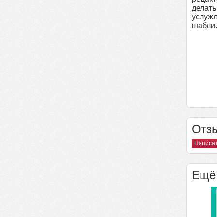
делать
услужл
шабли.
Отзы
Написат
Ещё 