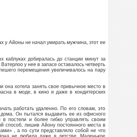
ах у Айоны не начал умирать мужчина, этот ее
х каблуках добиралась до станции минут за
 Ватерлоо у нее в запасе оставалось четверть
 пешего перемещения увеличивалось на пару
и она хотела занять свое привычное место в
расна в моде, в кино и даже в кондитерских
чать работать удаленно. По его словам, это
я дома. Он пытался выдавить ее из офисного
 в постели и более гибко управлять своим
ий способ, лишив Айону постоянного места в
ами» , а по сути представляло собой не что
йона не любила даже в детстве. Маленькое