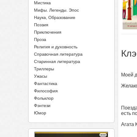
Мистика
Мифы. Легенды. Эпос
Наука, Образование
Поэзия
Приключения
Проза
Религия и духовность
Клэ
Справочная литература
Старинная литература
Триллеры
Моей д
Ужасы
Фантастика
Желаю 
Философия
Фольклор
Фэнтези
Поезда
Юмор
есть п
Агата 