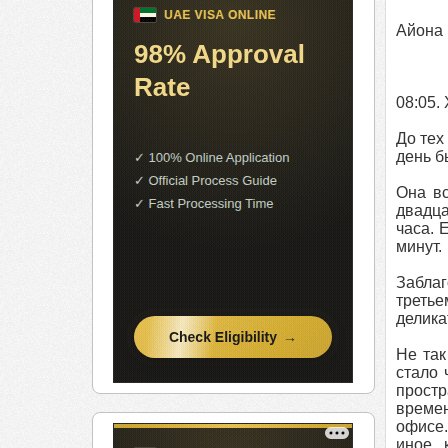
Айона
08:05.
До тех
день б
Она вс
двадца
часа. 
минут.
Заблаг
третье
делика
Не так
стало 
простр
времен
офисе.
иное, 