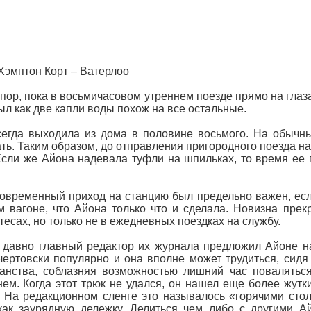
 Хэмптон Корт – Ватерлоо
 пор, пока в восьмичасовом утреннем поезде прямо на глаз
ыл как две капли воды похож на все остальные.
егда выходила из дома в половине восьмого. На обычны
ть. Таким образом, до отправления пригородного поезда на
Если же Айона надевала туфли на шпильках, то время ее
овременный приход на станцию был предельно важен, есл
м вагоне, что Айона только что и сделала. Новизна прек
тесах, но только не в ежедневных поездках на службу.
 давно главный редактор их журнала предложил Айоне на
чертовски популярно и она вполне может трудиться, сид
анства, соблазняя возможностью лишний час поваляться
ем. Когда этот трюк не удался, он нашел еще более жутк
 На редакционном сленге это называлось «горячими стол
как заурядную дележку. Делиться чем либо с другими А