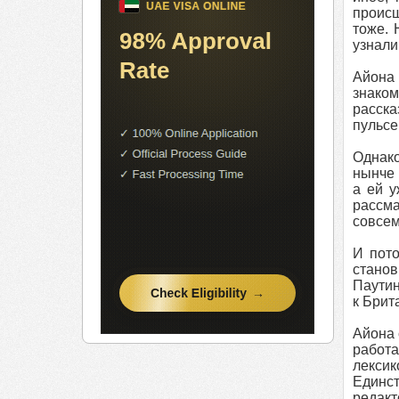
происш
тоже. 
узнали
Айона 
знаком
расска
пульсе
Однако
нынче 
а ей у
рассма
совсем
И пото
станов
Паутин
к Брит
Айона 
работа
лексик
Единст
редакт