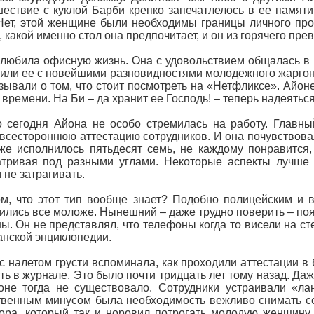
ествие с куклой Барби крепко запечатлелось в ее памяти
Нет, этой женщине были необходимы границы личного про
, какой именно стол она предпочитает, и он из горячего пр
любила офисную жизнь. Она с удовольствием общалась в 
или ее с новейшими разновидностями молодежного жаргон
зывали о том, что стоит посмотреть на «Нетфликсе». Айон
 времени. На Би – да хранит ее Господь! – теперь надеятьс
 сегодня Айона не особо стремилась на работу. Главны
всестороннюю аттестацию сотрудников. И она почувствовал
же исполнилось пятьдесят семь, не каждому понравится,
тривая под разными углами. Некоторые аспекты лучше о
 не затрагивать.
м, что этот тип вообще знает? Подобно полицейским и в
ились все моложе. Нынешний – даже трудно поверить – поя
ы. Он не представлял, что телефоны когда то висели на с
анской энциклопедии.
с налетом грусти вспоминала, как проходили аттестации в
ть в журнале. Это было почти тридцать лет тому назад. Да
оне тогда не существовало. Сотрудники устраивали «ла
венным минусом была необходимость вежливо снимать со 
ора, который так и норовил потрогать молодую женщину