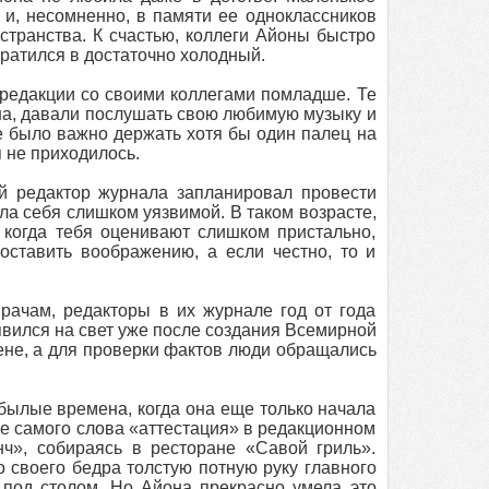
 и, несомненно, в памяти ее одноклассников
странства. К счастью, коллеги Айоны быстро
евратился в достаточно холодный.
редакции со своими коллегами помладше. Те
а, давали послушать свою любимую музыку и
е было важно держать хотя бы один палец на
я не приходилось.
й редактор журнала запланировал провести
а себя слишком уязвимой. В таком возрасте,
 когда тебя оценивают слишком пристально,
ставить воображению, а если честно, то и
рачам, редакторы в их журнале год от года
вился на свет уже после создания Всемирной
тене, а для проверки фактов люди обращались
 былые времена, когда она еще только начала
же самого слова «аттестация» в редакционном
нч», собираясь в ресторане «Савой гриль».
своего бедра толстую потную руку главного
 под столом. Но Айона прекрасно умела это