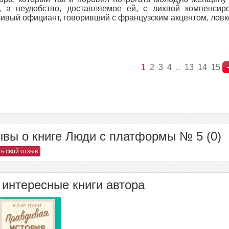
, а неудобство, доставляемое ей, с лихвой компенсир
ивый официант, говоривший с французским акцентом, ловко
1
2
3
4
13
14
15
...
вы о книге Люди с платформы № 5 (0)
ь свой отзыв
интересные книги автора