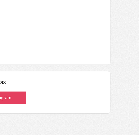
тях
tagram