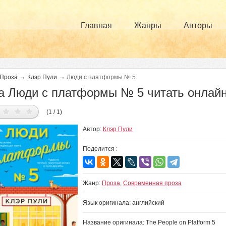
Главная
Жанры
Авторы
→
→
Проза
Клэр Пули
Люди с платформы № 5
а Люди с платформы № 5 читать онлай
(1 / 1)
Автор:
Клэр Пули
Поделится :
Жанр:
Проза
,
Современная проза
Язык оригинала: английский
Название оригинала: The People on Platform 5