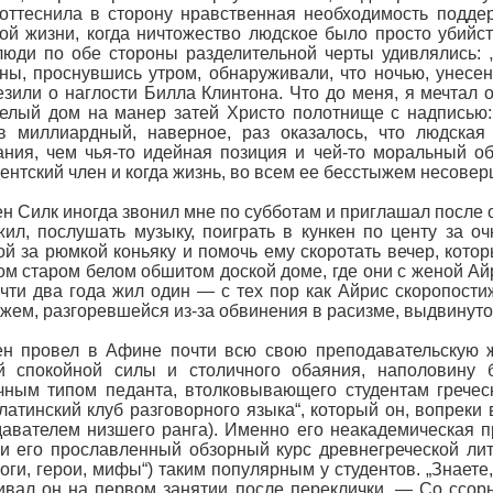
оттеснила в сторону нравственная необходимость подде
ой жизни, когда ничтожество людское было просто убийст
люди по обе стороны разделительной черты удивлялись: 
ы, проснувшись утром, обнаруживали, что ночью, унесен
езили о наглости Билла Клинтона. Что до меня, я мечтал
Белый дом на манер затей Христо полотнище с надпись
в миллиардный, наверное, раз оказалось, что людская 
ния, чем чья-то идейная позиция и чей-то моральный об
ентский член и когда жизнь, во всем ее бесстыжем несовер
н Силк иногда звонил мне по субботам и приглашал после о
жил, послушать музыку, поиграть в кункен по центу за оч
ой за рюмкой коньяку и помочь ему скоротать вечер, кото
м старом белом обшитом доской доме, где они с женой Айр
чти два года жил один — с тех пор как Айрис скоропостиж
жем, разгоревшейся из-за обвинения в расизме, выдвинутог
ен провел в Афине почти всю свою преподавательскую 
й спокойной силы и столичного обаяния, наполовину б
ным типом педанта, втолковывающего студентам греческ
-латинский клуб разговорного языка“, который он, вопрек
авателем низшего ранга). Именно его неакадемическая п
и его прославленный обзорный курс древнегреческой ли
Боги, герои, мифы“) таким популярным у студентов. „Знает
вал он на первом занятии после переклички. — Со ссоры