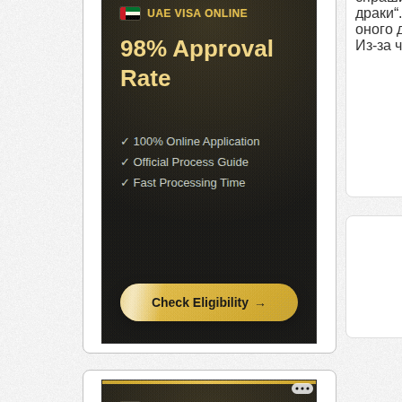
драки“
оного 
Из-за 