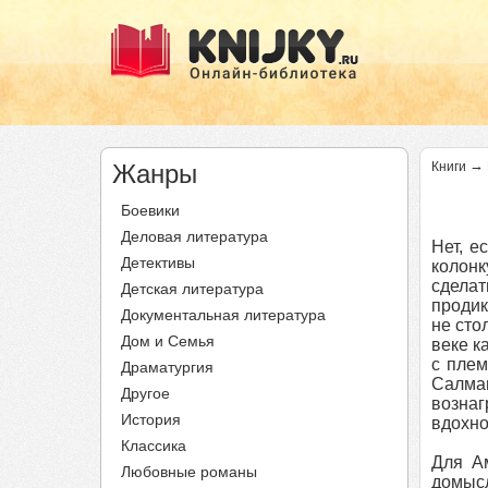
→
Жанры
Книги
Боевики
Деловая литература
Нет, е
Детективы
колонк
сдела
Детская литература
продик
Документальная литература
не сто
Дом и Семья
веке к
с плем
Драматургия
Салма
Другое
вознаг
История
вдохно
Классика
Для Ам
Любовные романы
домысл