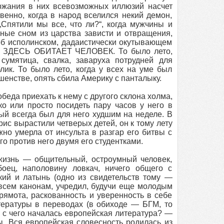
ржания в них всевозможных иллюзий насчет
венно, когда в народ вселился некий демон,
„Спятили мы все, что ли?“, когда мужчины и
ные сном из царства зависти и отвращения,
 об исполинском, дадаистически окутывающем
ю: ЗДЕСЬ ОБИТАЕТ ЧЕЛОВЕК. То было лето,
сумятица, свалка, заваруха потрудней для
лик. То было лето, когда у всех на уме был
шенстве, опять сбила Америку с панталыку.
беда приехать к нему с другого склона холма,
ко или просто посидеть пару часов у него в
рый всегда был для него худшим на неделе. В
ис вырастили четверых детей, он к тому лету
но умерла от инсульта в разгар его битвы с
о против него двумя его студентками.
жизнь — общительный, остроумный человек,
оец, наполовину ловкач, ничего общего с
ий и латынь (одно из свидетельств тому —
и всем канонам, учредил, будучи еще молодым
рямота, раскованность и уверенность в себе
тературы в переводах (в обиходе — БГМ, то
е, с чего началась европейская литература? —
. Вся европейская словесность родилась из