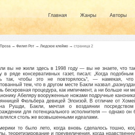
Главная
Жанры
Авторы
→
→
→
Проза
Филип Рот
Людское клеймо
страница 2
сли вы не жили здесь в 1998 году — вы не знаете, что та
у в ряде консервативных газет, писал: „Когда подобны
ть так, чтобы это не повторялось“, — намекая, что 
тованный тем, что в другом месте Бакли назвал „разнузда
ль бескровная процедура, как импичмент, а ни больше ни м
анонику Абеляру вооруженные ножами подручные каноника 
янницей Фюльбера девицей Элоизой. В отличие от Хомей
на Рушди, Бакли, мечтая о воздаянии посредством
раждении для потенциального исполнителя — однако он б
влялся столь же возвышенными идеалами.
ерики то было лето, когда вновь сделалось тошно, ког
ы, теоретизирование и преувеличения, когда нравственн