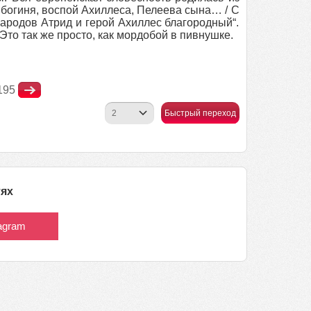
, богиня, воспой Ахиллеса, Пелеева сына… / С
народов Атрид и герой Ахиллес благородный“.
Это так же просто, как мордобой в пивнушке.
195
Быстрый переход
тях
tagram