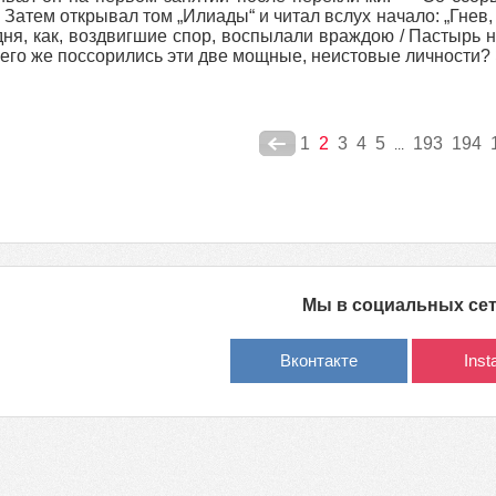
. Затем открывал том „Илиады“ и читал вслух начало: „Гнев
дня, как, воздвигшие спор, воспылали враждою / Пастырь 
чего же поссорились эти две мощные, неистовые личности? 
1
2
3
4
5
193
194
...
Мы в социальных се
Вконтакте
Ins