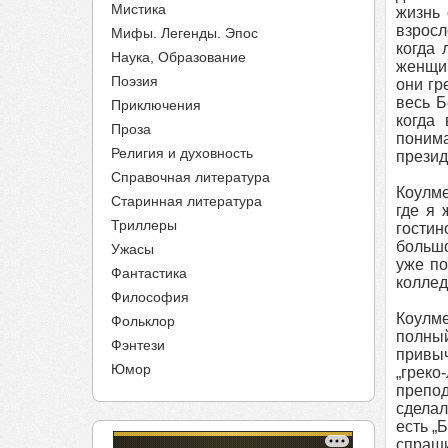
Мистика
жизнь 
взросл
Мифы. Легенды. Эпос
когда 
Наука, Образование
женщин
Поэзия
они гр
весь 
Приключения
когда 
Проза
понима
Религия и духовность
презид
Справочная литература
Коулме
Старинная литература
где я 
Триллеры
гостин
большо
Ужасы
уже по
Фантастика
коллед
Философия
Коулм
Фольклор
полны
Фэнтези
привыч
Юмор
„греко
препод
сделал
есть „
спраши