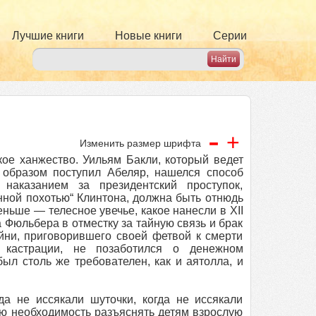
Лучшие книги
Новые книги
Серии
-
+
Изменить размер шрифта
кое ханжество. Уильям Бакли, который ведет
м образом поступил Абеляр, нашелся способ
наказанием за президентский проступок,
нной похотью“ Клинтона, должна быть отнюдь
еньше — телесное увечье, какое нанесли в XII
Фюльбера в отместку за тайную связь и брак
ни, приговорившего своей фетвой к смерти
 кастрации, не позаботился о денежном
ыл столь же требователен, как и аятолла, и
да не иссякали шуточки, когда не иссякали
ую необходимость разъяснять детям взрослую