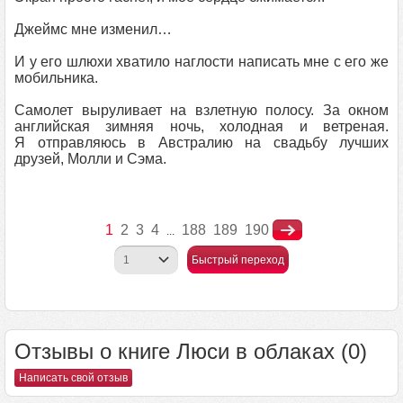
Джеймс мне изменил…
И у его шлюхи хватило наглости написать мне с его же
мобильника.
Самолет выруливает на взлетную полосу. За окном
английская зимняя ночь, холодная и ветреная.
Я отправляюсь в Австралию на свадьбу лучших
друзей, Молли и Сэма.
1
2
3
4
188
189
190
...
Быстрый переход
Отзывы о книге Люси в облаках (0)
Написать свой отзыв