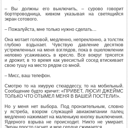
– Вы должны его выключить, – сурово говорит
бортпроводница, кивком указывая на светящийся
экран сотового.
– Пожалуйста, мне только нужно сделать…
Она мотает головой, медленно, непреклонно, а толстяк
глубоко вздыхает. Чувствую давление десятков
устремленных на меня взглядов, пока в ошеломлении
неловко усаживаюсь в кресло. Все вокруг трясется
и дрожит, в то время как увесистый сосед втискивает
свою тушу на место рядом со мной.
– Мисс, ваш телефон.
Смотрю то на хмурую стюардессу, то на мобильный.
Сообщение будто кричит: «ПРИВЕТ, ЛЮСИ! ДЖЕЙМС
ТОЛЬКО ЧТО ОТЫМЕЛ МЕНЯ В ВАШЕЙ ПОСТЕЛИ!».
Но у меня нет выбора. Под пронзительным, словно
у ястреба, взором служащей авиакомпании палец
медленно нажимает на маленькую кнопку выключения.
Ядерного взрыва не происходит. Никто не умирает.
Экран просто гаснет, и мое сердце сжимается.