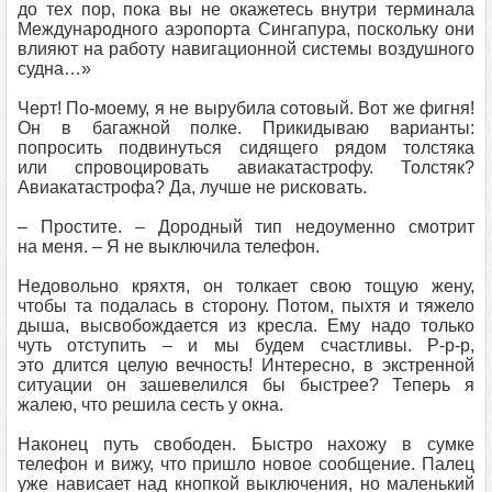
до тех пор, пока вы не окажетесь внутри терминала
Международного аэропорта Сингапура, поскольку они
влияют на работу навигационной системы воздушного
судна…»
Черт! По-моему, я не вырубила сотовый. Вот же фигня!
Он в багажной полке. Прикидываю варианты:
попросить подвинуться сидящего рядом толстяка
или спровоцировать авиакатастрофу. Толстяк?
Авиакатастрофа? Да, лучше не рисковать.
– Простите. – Дородный тип недоуменно смотрит
на меня. – Я не выключила телефон.
Недовольно кряхтя, он толкает свою тощую жену,
чтобы та подалась в сторону. Потом, пыхтя и тяжело
дыша, высвобождается из кресла. Ему надо только
чуть отступить – и мы будем счастливы. Р-р-р,
это длится целую вечность! Интересно, в экстренной
ситуации он зашевелился бы быстрее? Теперь я
жалею, что решила сесть у окна.
Наконец путь свободен. Быстро нахожу в сумке
телефон и вижу, что пришло новое сообщение. Палец
уже нависает над кнопкой выключения, но маленький