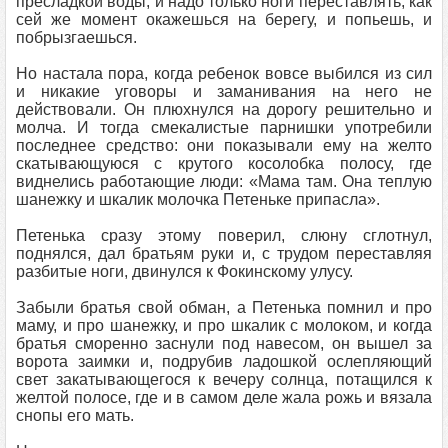
пресладкой воды, и надо только ноги переставлять, как
сей же момент окажешься на берегу, и попьешь, и
побрызгаешься.
Но настала пора, когда ребенок вовсе выбился из сил
и никакие уговоры и заманивания на него не
действовали. Он плюхнулся на дорогу решительно и
молча. И тогда смекалистые парнишки употребили
последнее средство: они показывали ему на желто
скатывающуюся с крутого косолобка полосу, где
виднелись работающие люди: «Мама там. Она теплую
шанежку и шкалик молочка Петеньке припасла».
Петенька сразу этому поверил, слюну сглотнул,
поднялся, дал братьям руки и, с трудом переставляя
разбитые ноги, двинулся к Фокинскому улусу.
Забыли братья свой обман, а Петенька помнил и про
маму, и про шанежку, и про шкалик с молоком, и когда
братья сморенно заснули под навесом, он вышел за
ворота заимки и, подрубив ладошкой ослепляющий
свет закатывающегося к вечеру солнца, потащился к
желтой полосе, где и в самом деле жала рожь и вязала
снопы его мать.