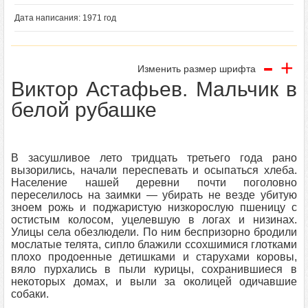
Дата написания: 1971 год
-
+
Изменить размер шрифта
Виктор Астафьев. Мальчик в
белой рубашке
В засушливое лето тридцать третьего года рано
вызорились, начали переспевать и осыпаться хлеба.
Население нашей деревни почти поголовно
переселилось на заимки — убирать не везде убитую
зноем рожь и поджаристую низкорослую пшеницу с
остистым колосом, уцелевшую в логах и низинах.
Улицы села обезлюдели. По ним беспризорно бродили
мослатые телята, сипло блажили ссохшимися глотками
плохо продоенные детишками и старухами коровы,
вяло пурхались в пыли курицы, сохранившиеся в
некоторых домах, и выли за околицей одичавшие
собаки.