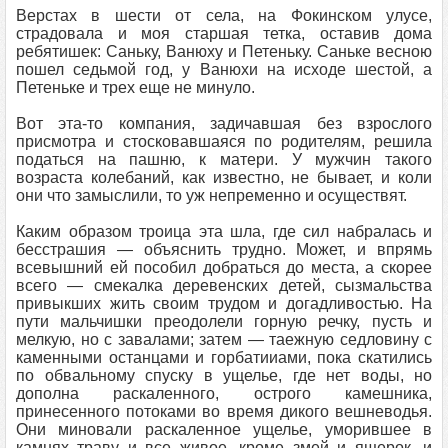
Верстах в шести от села, на Фокинском улусе,
страдовала и моя старшая тетка, оставив дома
ребятишек: Саньку, Ванюху и Петеньку. Саньке весною
пошел седьмой год, у Ванюхи на исходе шестой, а
Петеньке и трех еще не минуло.
Вот эта-то компания, задичавшая без взрослого
присмотра и стосковавшаяся по родителям, решила
податься на пашню, к матери. У мужчин такого
возраста колебаний, как известно, не бывает, и коли
они что замыслили, то уж непременно и осуществят.
Каким образом троица эта шла, где сил набралась и
бесстрашия — объяснить трудно. Может, и впрямь
всевышний ей пособил добраться до места, а скорее
всего — смекалка деревенских детей, сызмальства
привыкших жить своим трудом и догадливостью. На
пути мальчишки преодолели горную речку, пусть и
мелкую, но с завалами; затем — таежную седловину с
каменными останцами и горбатииами, пока скатились
по обвальному спуску в ущелье, где нет воды, но
дополна раскаленного, острого камешника,
принесенного потоками во время дикого вешневодья.
Они миновали раскаленное ущелье, уморившее в
камнях траву и все живое, кроме змей и ящерок, и