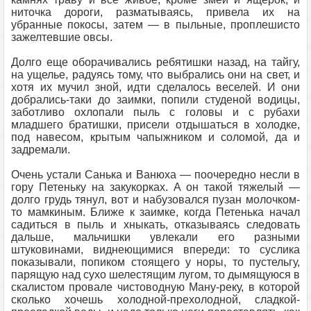
ниточка дороги, разматываясь, привела их на
убранные покосы, затем — в пыльные, проплешисто
зажелтевшие овсы.
Долго еще оборачивались ребятишки назад, на тайгу,
на ущелье, радуясь тому, что выбрались они на свет, и
хотя их мучил зной, идти сделалось веселей. И они
добрались-таки до заимки, попили студеной водицы,
заботливо охлопали пыль с головы и с рубахи
младшего братишки, присели отдышаться в холодке,
под навесом, крытым чапыжником и соломой, да и
задремали.
Очень устали Санька и Ванюха — поочередно несли в
гору Петеньку на закукорках. А он такой тяжелый —
долго грудь тянул, вот и набузовался пузан молочком-
то мамкиным. Ближе к заимке, когда Петенька начал
садиться в пыль и хныкать, отказываясь следовать
дальше, мальчишки увлекали его разными
штуковинами, виднеющимися впереди: то суслика
показывали, попиком стоящего у норы, то пустельгу,
парящую над сухо шелестящим лугом, то дымящуюся в
скалистом провале чистоводную Ману-реку, в которой
сколько хочешь холодной-прехолодной, сладкой-