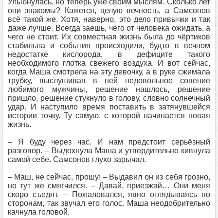
Улыбнулась, но теперь уже своим мыслям. Сколько лет
они знакомы? Кажется, целую вечность, а Самсонов
всё такой же. Хотя, наверно, это дело привычки и так
даже лучше. Всегда заешь, чего от человека ожидать, а
чего не стоит. Их совместная жизнь была до чёртиков
стабильна и события происходили, будто в вечном
недостатке кислорода, в дефиците такого
необходимого глотка свежего воздуха. И вот сейчас,
когда Маша смотрела на эту девочку, а в руке сжимала
трубку, выслушивая в ней недовольное сопение
любимого мужчины, решение нашлось, решение
пришло, решение стукнуло в голову, словно солнечный
удар. И наступило время поставить в затянувшейся
истории точку. Ту самую, с которой начинается новая
жизнь.
– Я буду через час. И нам предстоит серьёзный
разговор. – Выдохнула Маша и утвердительно кивнула
самой себе. Самсонов глухо зарычал.
– Маш, не сейчас, прошу! – Выдавил он из себя грозно,
но тут же смягчился. – Давай, приезжай… Они меня
скоро съедят. – Пожаловался, явно оглядываясь по
сторонам, так звучал его голос. Маша неодобрительно
качнула головой.