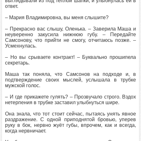
выглядывали из под тёплой шапки, и улыбнулась ей в
ответ.
– Мария Владимировна, вы меня слышите?
– Прекрасно вас слышу, Оленька. – Заверила Маша и
неуверенно закусила нижнюю губу. – Передайте
Самсонову, что прийти не смогу, отчитаюсь позже. –
Усмехнулась.
– Но вы срываете контракт! – Буквально прошипела
секретарь.
Маша так поняла, что Самсонов на подходе и, в
подтверждение своих мыслей, услышала в трубке
мужской голос.
– И где прикажете гулять? – Прозвучало строго. Вздох
нетерпения в трубке заставил улыбнуться шире.
Она знала, что тот стоит сейчас, пытаясь унять явное
раздражение. С одной приподнятой бровью, уперев
руку в бок, нервно жуёт губы, впрочем, как и всегда,
когда нервничает.