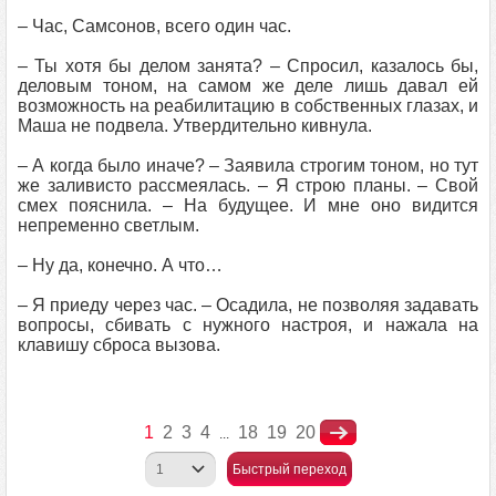
– Час, Самсонов, всего один час.
– Ты хотя бы делом занята? – Спросил, казалось бы,
деловым тоном, на самом же деле лишь давал ей
возможность на реабилитацию в собственных глазах, и
Маша не подвела. Утвердительно кивнула.
– А когда было иначе? – Заявила строгим тоном, но тут
же заливисто рассмеялась. – Я строю планы. – Свой
смех пояснила. – На будущее. И мне оно видится
непременно светлым.
– Ну да, конечно. А что…
– Я приеду через час. – Осадила, не позволяя задавать
вопросы, сбивать с нужного настроя, и нажала на
клавишу сброса вызова.
1
2
3
4
18
19
20
...
Быстрый переход