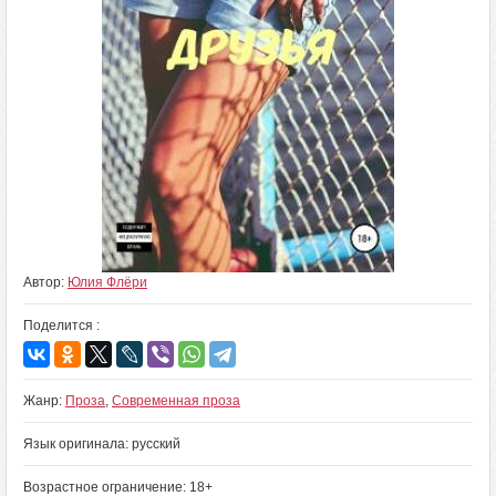
Автор:
Юлия Флёри
Поделится :
Жанр:
Проза
,
Современная проза
Язык оригинала: русский
Возрастное ограничение: 18+