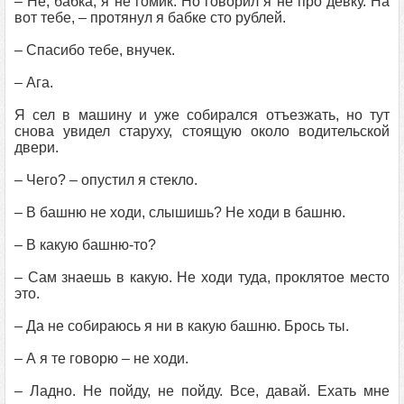
– Не, бабка, я не гомик. Но говорил я не про девку. На
вот тебе, – протянул я бабке сто рублей.
– Спасибо тебе, внучек.
– Ага.
Я сел в машину и уже собирался отъезжать, но тут
снова увидел старуху, стоящую около водительской
двери.
– Чего? – опустил я стекло.
– В башню не ходи, слышишь? Не ходи в башню.
– В какую башню-то?
– Сам знаешь в какую. Не ходи туда, проклятое место
это.
– Да не собираюсь я ни в какую башню. Брось ты.
– А я те говорю – не ходи.
– Ладно. Не пойду, не пойду. Все, давай. Ехать мне