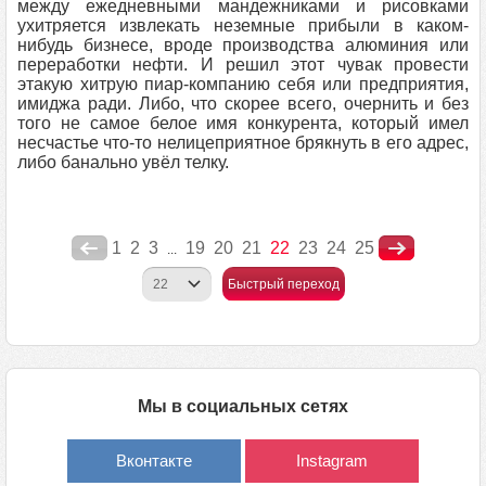
между ежедневными мандежниками и рисовками
ухитряется извлекать неземные прибыли в каком-
нибудь бизнесе, вроде производства алюминия или
переработки нефти. И решил этот чувак провести
этакую хитрую пиар-компанию себя или предприятия,
имиджа ради. Либо, что скорее всего, очернить и без
того не самое белое имя конкурента, который имел
несчастье что-то нелицеприятное брякнуть в его адрес,
либо банально увёл телку.
1
2
3
19
20
21
22
23
24
25
...
Быстрый переход
Мы в социальных сетях
Вконтакте
Instagram