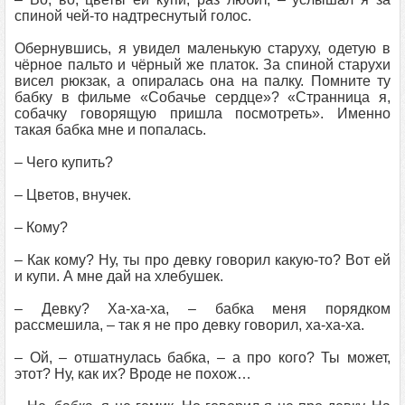
спиной чей-то надтреснутый голос.
Обернувшись, я увидел маленькую старуху, одетую в
чёрное пальто и чёрный же платок. За спиной старухи
висел рюкзак, а опиралась она на палку. Помните ту
бабку в фильме «Собачье сердце»? «Странница я,
собачку говорящую пришла посмотреть». Именно
такая бабка мне и попалась.
– Чего купить?
– Цветов, внучек.
– Кому?
– Как кому? Ну, ты про девку говорил какую-то? Вот ей
и купи. А мне дай на хлебушек.
– Девку? Ха-ха-ха, – бабка меня порядком
рассмешила, – так я не про девку говорил, ха-ха-ха.
– Ой, – отшатнулась бабка, – а про кого? Ты может,
этот? Ну, как их? Вроде не похож…