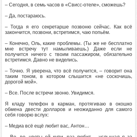
– Сегодня, в семь часов в «Свисс-отеле», сможешь?
– Да, постараюсь.
– Тогда я его секретарше позвоню сейчас. Как всё
закончится, позвони, встретимся, чаю попьём.
– Конечно, Оль, какие проблемы. (Ты же не бесплатно
мне встречу тут намыливаешь.) Даже если не
получится ничего с твоим пассажиром, обязательно
встретимся. Давно не виделись.
– Точно. Я уверена, что всё получится, – говорит она
таким тоном, в котором слышится «не соскочишь,
дорогой мой».
– Все. После встречи звоню. Увидимся.
Я кладу телефон в карман, протягиваю в окошко
обмена двести долларов и неожиданно для самого
себя говорю вслух:
– Медиа всё ещё любит вас, Антон…
– Во, во, цветы ей купи, раз любит, – услышал я за