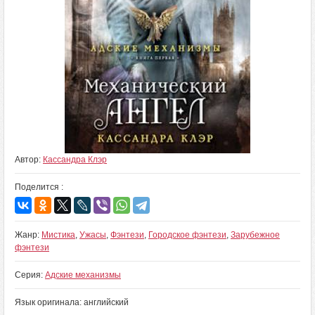
Автор:
Кассандра Клэр
Поделится :
Жанр:
Мистика
,
Ужасы
,
Фэнтези
,
Городское фэнтези
,
Зарубежное
фэнтези
Серия:
Адские механизмы
Язык оригинала: английский