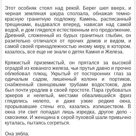
Этот особняк стоял над рекой. Берег шел вверх, и
черная земляная шкура сползала, обнажая темно-
красную гранитную подложку. Камень, расписанный
трещинами, выдавался вперед, нависая над самой
водой, и дом гляделся естественным его продолжение.
Древний, сложенный из бурых гранитных глыбин, он
разительно отличался от прочих домов и видом, и
самой своей принадлежностью иному миру, в котором,
казалось, все еще не знали о детях Камня и Железа.
Кряжистый приземистый, он прятался за высокой
оградой из кованого железа, чьи прутья давно и прочно
облюбовал плющ. Укрытый от посторонних глаз за
одичалым садом, лишенный колонн и портиков,
снабженный свинцовыми трубами водостоков, дом
был почти уродлив в своей простоте. Пара грубоватых
эркеров и нелепый, местами обвалившийся фриз
гляделись нелепо, и даже узкие редкие окна,
прорывавшие стены его, казались излишеством. В
окна эти свет попадал лишь изредка, другое дело -
сквозняки. И женщина в серой пуховой шали привычно
куталась, пытаясь согреться.
Она зябла.