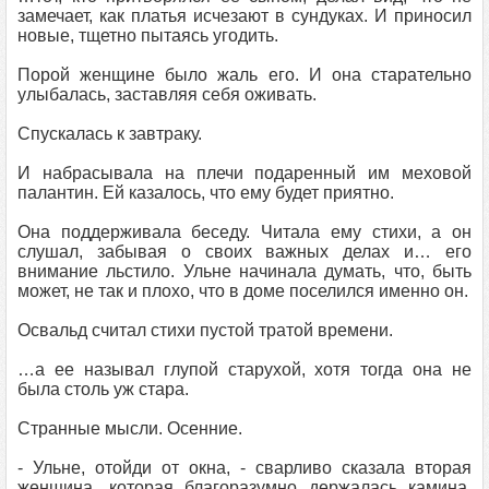
замечает, как платья исчезают в сундуках. И приносил
новые, тщетно пытаясь угодить.
Порой женщине было жаль его. И она старательно
улыбалась, заставляя себя оживать.
Спускалась к завтраку.
И набрасывала на плечи подаренный им меховой
палантин. Ей казалось, что ему будет приятно.
Она поддерживала беседу. Читала ему стихи, а он
слушал, забывая о своих важных делах и… его
внимание льстило. Ульне начинала думать, что, быть
может, не так и плохо, что в доме поселился именно он.
Освальд считал стихи пустой тратой времени.
…а ее называл глупой старухой, хотя тогда она не
была столь уж стара.
Странные мысли. Осенние.
- Ульне, отойди от окна, - сварливо сказала вторая
женщина, которая благоразумно держалась камина.