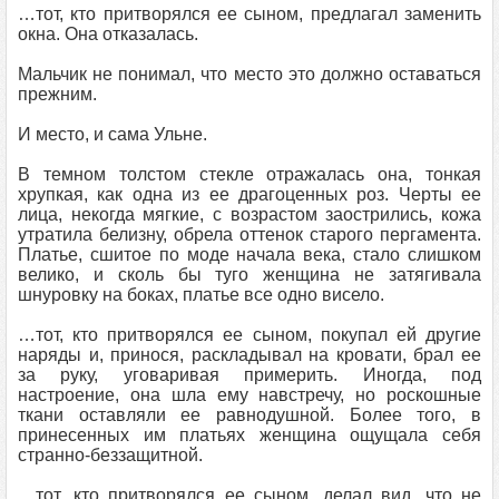
…тот, кто притворялся ее сыном, предлагал заменить
окна. Она отказалась.
Мальчик не понимал, что место это должно оставаться
прежним.
И место, и сама Ульне.
В темном толстом стекле отражалась она, тонкая
хрупкая, как одна из ее драгоценных роз. Черты ее
лица, некогда мягкие, с возрастом заострились, кожа
утратила белизну, обрела оттенок старого пергамента.
Платье, сшитое по моде начала века, стало слишком
велико, и сколь бы туго женщина не затягивала
шнуровку на боках, платье все одно висело.
…тот, кто притворялся ее сыном, покупал ей другие
наряды и, принося, раскладывал на кровати, брал ее
за руку, уговаривая примерить. Иногда, под
настроение, она шла ему навстречу, но роскошные
ткани оставляли ее равнодушной. Более того, в
принесенных им платьях женщина ощущала себя
странно-беззащитной.
…тот, кто притворялся ее сыном, делал вид, что не