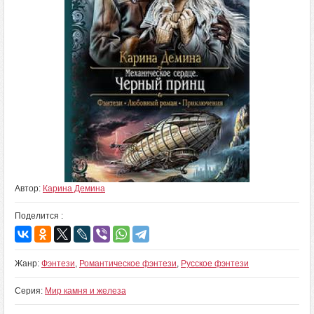
Автор:
Карина Демина
Поделится :
Жанр:
Фэнтези
,
Романтическое фэнтези
,
Русское фэнтези
Серия:
Мир камня и железа