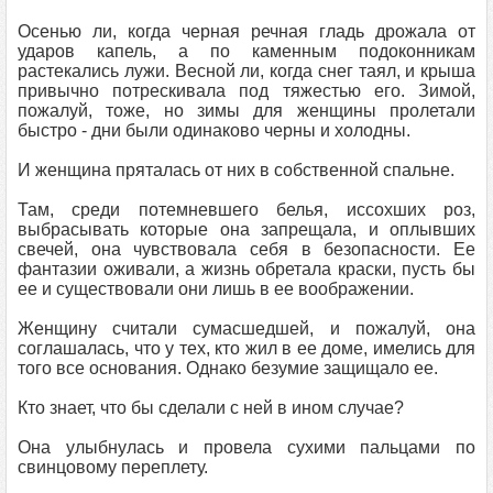
Осенью ли, когда черная речная гладь дрожала от
ударов капель, а по каменным подоконникам
растекались лужи. Весной ли, когда снег таял, и крыша
привычно потрескивала под тяжестью его. Зимой,
пожалуй, тоже, но зимы для женщины пролетали
быстро - дни были одинаково черны и холодны.
И женщина пряталась от них в собственной спальне.
Там, среди потемневшего белья, иссохших роз,
выбрасывать которые она запрещала, и оплывших
свечей, она чувствовала себя в безопасности. Ее
фантазии оживали, а жизнь обретала краски, пусть бы
ее и существовали они лишь в ее воображении.
Женщину считали сумасшедшей, и пожалуй, она
соглашалась, что у тех, кто жил в ее доме, имелись для
того все основания. Однако безумие защищало ее.
Кто знает, что бы сделали с ней в ином случае?
Она улыбнулась и провела сухими пальцами по
свинцовому переплету.