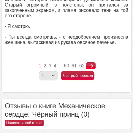
Старый огромный, в полстены, он прятался за
закопченным экраном, и пламя рисовало тени на той
его стороне.
- Я смотрю.
- Ты всегда смотришь, - с неодобрением произнесла
женщина, вытаскивая из рукава овсяное печенье.
1
2
3
4
60
61
62
...
Быстрый переход
Отзывы о книге Механическое
сердце. Чёрный принц (0)
Написать свой отзыв