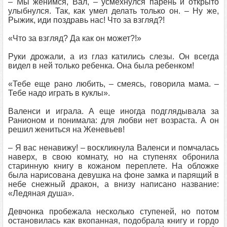
– Мы женимся, Вал, – усмехнулся парень и открыто
улыбнулся. Так, как умел делать только он. – Ну же,
Рыжик, иди поздравь нас! Что за взгляд?!
«Что за взгляд? Да как он может?!»
Руки дрожали, а из глаз катились слезы. Он всегда
видел в ней только ребенка. Она была ребенком!
«Тебе еще рано любить, – смеясь, говорила мама. –
Тебе надо играть в куклы».
Валенси и играла. А еще иногда подглядывала за
Ранионом и понимала: для любви нет возраста. А он
решил жениться на Женевьев!
– Я вас ненавижу! – воскликнула Валенси и помчалась
наверх, в свою комнату, но на ступенях обронила
старинную книгу в кожаном переплете. На обложке
была нарисована девушка на фоне замка и парящий в
небе снежный дракон, а внизу написано название:
«Ледяная душа».
Девчонка пробежала несколько ступеней, но потом
остановилась как вкопанная, подобрала книгу и гордо