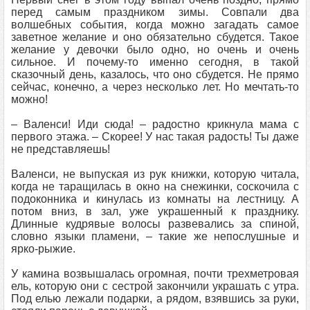
перед самым праздником зимы. Совпали два
волшебных события, когда можно загадать самое
заветное желание и оно обязательно сбудется. Такое
желание у девочки было одно, но очень и очень
сильное. И почему-то именно сегодня, в такой
сказочный день, казалось, что оно сбудется. Не прямо
сейчас, конечно, а через несколько лет. Но мечтать-то
можно!
– Валенси! Иди сюда! – радостно крикнула мама с
первого этажа. – Скорее! У нас такая радость! Ты даже
не представляешь!
Валенси, не выпуская из рук книжки, которую читала,
когда не таращилась в окно на снежинки, соскочила с
подоконника и кинулась из комнаты на лестницу. А
потом вниз, в зал, уже украшенный к празднику.
Длинные кудрявые волосы развевались за спиной,
словно языки пламени, – такие же непослушные и
ярко-рыжие.
У камина возвышалась огромная, почти трехметровая
ель, которую они с сестрой закончили украшать с утра.
Под елью лежали подарки, а рядом, взявшись за руки,