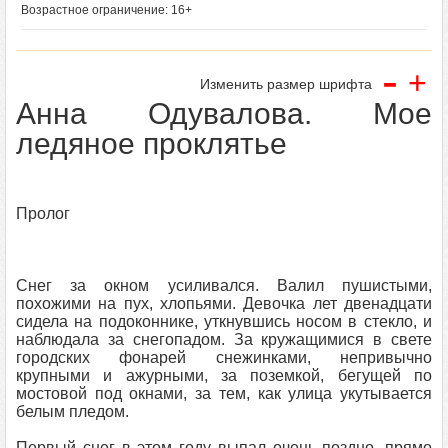
Возрастное ограничение: 16+
-
+
Изменить размер шрифта
Анна Одувалова. Мое
ледяное проклятье
Пролог
Снег за окном усиливался. Валил пушистыми,
похожими на пух, хлопьями. Девочка лет двенадцати
сидела на подоконнике, уткнувшись носом в стекло, и
наблюдала за снегопадом. За кружащимися в свете
городских фонарей снежинками, непривычно
крупными и ажурными, за поземкой, бегущей по
мостовой под окнами, за тем, как улица укутывается
белым пледом.
Первый снег в этом году выпал очень поздно, прямо