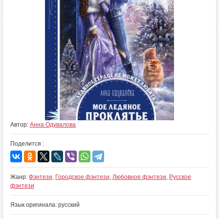
Автор:
Анна Одувалова
Поделится :
Жанр:
Фэнтези
,
Городское фэнтези
,
Любовное фэнтези
,
Русское
фэнтези
Язык оригинала: русский