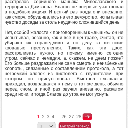
расстрелов серийного маньяка Милославского и
террориста Дамзаева. Благов не впервые участвовал
в подобных акциях. И всякий раз, когда они внезапно,
как смерч, обрушивались на его дежурство, испытывал
чувство досады за столь неудачно сложившийся день.
Нет, особой жалости к приговоренным к «вышке» он не
испытывал, резонно, как и все в централе, считая, что
убирают их справедливо и по делу за жестокие
кровавые преступления. Таких, как эти двое,
расстреливать нужно, но почему именно сегодня
утром, сейчас и немедля, а, скажем, не днем позже?
Его больше раздражали не сама смерть и неизбежные
хлопоты, связанные с составлением протокола, а тот
негромкий хлопок из пистолета с глушителем, при
котором он присутствовал. Выстрел слышался,
приходил, возвращался к нему в тот же день, обычно
перед сном, а иной раз звучал внезапно, раскатом
среди ночи, и тогда Благов до утра не мог уснуть.
1
2
3
4
26
27
28
...
Быстрый переход