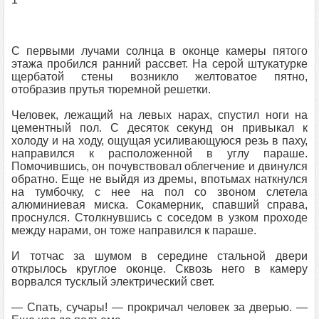
C первыми лучами солнца в оконце камеры пятого
этажа пробился ранний рассвет. На серой штукатурке
щербатой стены возникло желтоватое пятно,
отобразив прутья тюремной решетки.
Человек, лежащий на левых нарах, спустил ноги на
цементный пол. С десяток секунд он привыкал к
холоду и на ходу, ощущая усиливающуюся резь в паху,
направился к расположенной в углу параше.
Помочившись, он почувствовал облегчение и двинулся
обратно. Еще не выйдя из дремы, впотьмах наткнулся
на тумбочку, с нее на пол со звоном слетела
алюминиевая миска. Сокамерник, спавший справа,
проснулся. Столкнувшись с соседом в узком проходе
между нарами, он тоже направился к параше.
И тотчас за шумом в середине стальной двери
открылось круглое оконце. Сквозь него в камеру
ворвался тусклый электрический свет.
— Спать, сучары! — прокричал человек за дверью. —