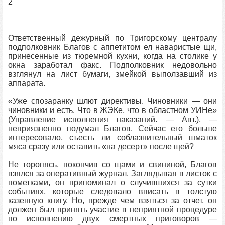
2
Ответственный дежурный по Тригорскому централу
подполковник Благов с аппетитом ел наваристые щи,
принесенные из тюремной кухни, когда на столике у
окна заработал факс. Подполковник недовольно
взглянул на лист бумаги, змейкой выползавший из
аппарата.
«Уже спозаранку шлют директивы. Чиновники — они
чиновники и есть. Что в ЖЭКе, что в областном УИНе»
(Управление исполнения наказаний. — Авт.), —
неприязненно подумал Благов. Сейчас его больше
интересовало, съесть ли соблазнительный шматок
мяса сразу или оставить «на десерт» после щей?
Не торопясь, покончив со щами и свининой, Благов
взялся за оперативный журнал. Заглядывая в листок с
пометками, он припоминал о случившихся за сутки
событиях, которые следовало вписать в толстую
казенную книгу. Но, прежде чем взяться за отчет, он
должен был принять участие в неприятной процедуре
по исполнению двух смертных приговоров —