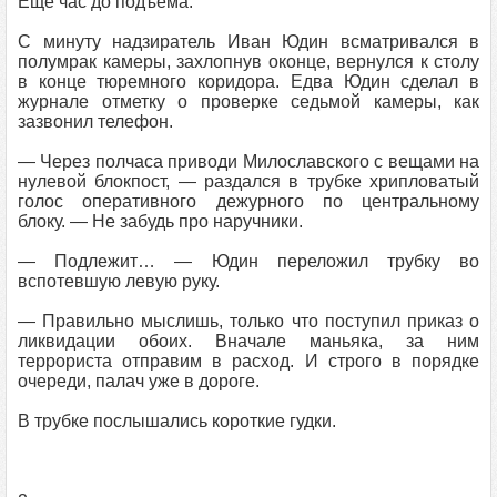
Еще час до подъема.
С минуту надзиратель Иван Юдин всматривался в
полумрак камеры, захлопнув оконце, вернулся к столу
в конце тюремного коридора. Едва Юдин сделал в
журнале отметку о проверке седьмой камеры, как
зазвонил телефон.
— Через полчаса приводи Милославского с вещами на
нулевой блокпост, — раздался в трубке хрипловатый
голос оперативного дежурного по центральному
блоку. — Не забудь про наручники.
— Подлежит… — Юдин переложил трубку во
вспотевшую левую руку.
— Правильно мыслишь, только что поступил приказ о
ликвидации обоих. Вначале маньяка, за ним
террориста отправим в расход. И строго в порядке
очереди, палач уже в дороге.
В трубке послышались короткие гудки.