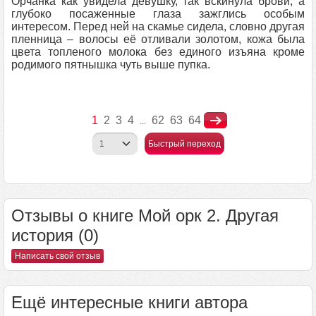
Орчанка как увидела девушку, так вскинула брови, а
глубоко посаженные глаза зажглись особым
интересом. Перед ней на скамье сидела, словно другая
пленница – волосы её отливали золотом, кожа была
цвета топленого молока без единого изъяна кроме
родимого пятнышка чуть выше пупка.
1
2
3
4
62
63
64
...
Быстрый переход
Отзывы о книге Мой орк 2. Другая
история (0)
Написать свой отзыв
Ещё интересные книги автора