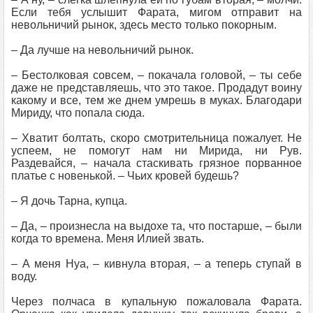
Если тебя услышит Фарата, мигом отправит на
невольничий рынок, здесь место только покорным.
– Да лучше на невольничий рынок.
– Бестолковая совсем, – покачала головой, – ты себе
даже не представляешь, что это такое. Продадут воину
какому и все, тем же днем умрешь в муках. Благодари
Мириду, что попала сюда.
– Хватит болтать, скоро смотрительница пожалует. Не
успеем, не помогут нам ни Мирида, ни Рув.
Раздевайся, – начала стаскивать грязное порванное
платье с новенькой. – Чьих кровей будешь?
– Я дочь Тарна, купца.
– Да, – произнесла на выдохе та, что постарше, – были
когда то времена. Меня Илией звать.
– А меня Нуа, – кивнула вторая, – а теперь ступай в
воду.
Через полчаса в купальную пожаловала Фарата.