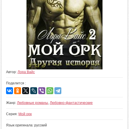
Автор:
Лора Вайс
Поделится :
Жанр:
Любовные романы
,
Любовно-фантастические
Серия:
Мой орк
Язык оригинала: русский