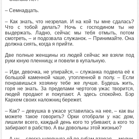
– Семнадцать.
– Как знать, что незрелая. И на кой ты мне сдалась?
Что с тобой делать? Ночь с господином ты не
выдержать. Ладно, сейчас мы тебя отмыть, потом
смотреть, – и подозвала служанок. – Принимайте. Она
должна сиять, когда я прийти.
Две полные женщины из людей сейчас же взяли под
руки юную пленницу, и повели в купальную.
– Иди, девочка, не упирайся, – служанка подвела её к
большой каменной чаше, утопленной в полу. – Если
понравишься хозяину тебе же лучше. Будешь жить,
горя не знать. За пределами чертогов ужас творится,
людей продают и покупают. А здесь спокойно. Бэр
Кархем своих наложниц бережет.
– Как? – девушка в ужасе уставилась на нее, – как вы
можете такое говорить? Орки отобрали у нас дом,
лишили всего, каждый день кого то убивают, а кого то
забирают в рабство. А вы довольны этой жизнью?
– А ну, – слегка шлепнула ей по губам вторая, – молчи.