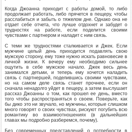
Когда Джоанна приходит с работы домой, то либо
продолжает работать, либо прячется в пещеру, чтобы
расслабиться и забыть о тяжелом дне. Однако она не
отдает себе отчета, что лучше отдохнет и забудет о
трудностях на работе, если поделится своими
чувствами с партнером и наладит с ним связь.
С теми же трудностями сталкивается и Джек. Если
мужчине целый день приходится подавлять свою
мужскую сторону, ему тоже нужно искать равновесие в
личной жизни. К вечеру ему необходимо сильнее
ощутить в себе мужское начало. Джек весь день
занимался детьми, и теперь ему хочется наладить
связь с партнершей, поделившись своими чувствами,
но на самом деле связь станет прочнее, если он
сначала ненадолго уйдет в пещеру, а затем выслушает
рассказ Джоанны о том, как прошел ее день, вместо
того чтобы распространяться о своем. Поверьте, как
бы дико это ни звучало, но мужчины, которые слишком
много говорят о своих чувствах, рискуют погубить всю
романтику во взаимоотношениях (в дальнейших
главах мы подробно разберемся, почему).
Без современных представлений о потребности в