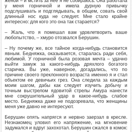
женой – и мстить за нее я не собираюсь. Она работала
у меня горничной и имела дурную привычку
подслушивать и подглядывать, в общем, совать свой
длинный нос куда не следует. Мне стало крайне
интересно: для кого это она так старается?
– Жаль, что я помешал вам удовлетворить ваше
любопытство, – хмуро отозвался Берушин.
– Ну почему же, все тайное когда-нибудь становится
явным. Бедняжка, оказывается, старалась ради себя,
любимой. У горничной была розовая мечта – удачно
выйти замуж за какого-нибудь дряхлого богатого
старичка. Вы уже, наверное, догадались, что по
причине своего преклонного возраста именно я и стал
объектом ее девичьих грез. Она следила за каждым
моим шагом, дабы как следует изучить добычу и
точным выстрелом ядовитой стрелы Амура нанести
мне сокрушительный удар в какое-нибудь слабое
место. Бедняжка даже не подозревала, что женщины
меня уже давно не интересуют.
Берушин опять напрягся и нервно заерзал в кресле.
Незнакомец уловил его напряжение, на мгновение
задумался и вдруг захохотал. Берушин сжался в комок: