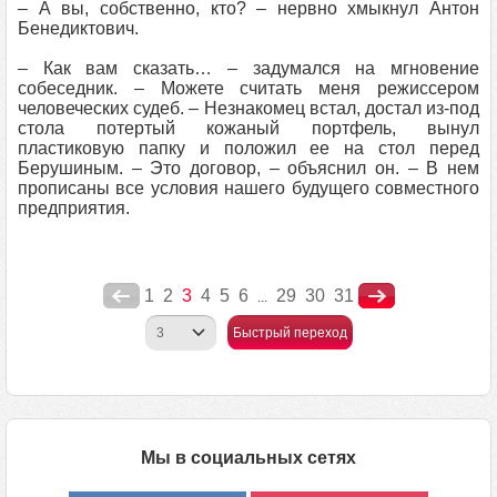
– А вы, собственно, кто? – нервно хмыкнул Антон
Бенедиктович.
– Как вам сказать… – задумался на мгновение
собеседник. – Можете считать меня режиссером
человеческих судеб. – Незнакомец встал, достал из-под
стола потертый кожаный портфель, вынул
пластиковую папку и положил ее на стол перед
Берушиным. – Это договор, – объяснил он. – В нем
прописаны все условия нашего будущего совместного
предприятия.
1
2
3
4
5
6
29
30
31
...
Быстрый переход
Мы в социальных сетях