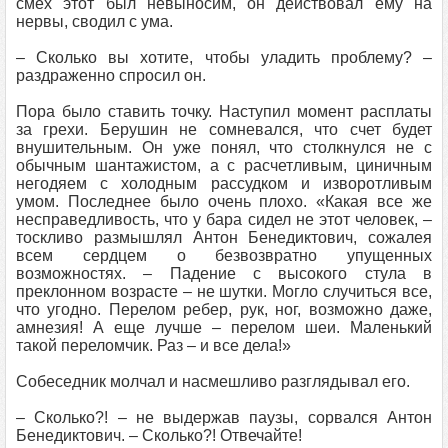
смех этот был невыносим, он действовал ему на
нервы, сводил с ума.
– Сколько вы хотите, чтобы уладить проблему? –
раздраженно спросил он.
Пора было ставить точку. Наступил момент расплаты
за грехи. Берушин не сомневался, что счет будет
внушительным. Он уже понял, что столкнулся не с
обычным шантажистом, а с расчетливым, циничным
негодяем с холодным рассудком и изворотливым
умом. Последнее было очень плохо. «Какая все же
несправедливость, что у бара сидел не этот человек, –
тоскливо размышлял Антон Бенедиктович, сожалея
всем сердцем о безвозвратно упущенных
возможностях. – Падение с высокого стула в
преклонном возрасте – не шутки. Могло случиться все,
что угодно. Перелом ребер, рук, ног, возможно даже,
амнезия! А еще лучше – перелом шеи. Маленький
такой переломчик. Раз – и все дела!»
Собеседник молчал и насмешливо разглядывал его.
– Сколько?! – не выдержав паузы, сорвался Антон
Бенедиктович. – Сколько?! Отвечайте!