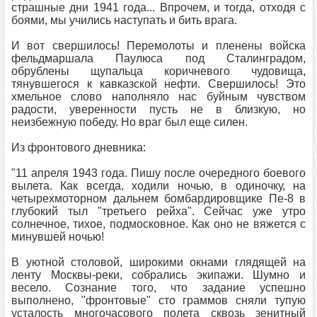
страшные дни 1941 года... Впрочем, и тогда, отходя с
боями, мы учились наступать и бить врага.
И вот свершилось! Перемолоты и пленены войска
фельдмаршала Паулюса под Сталинградом,
обрублены щупальца коричневого чудовища,
тянувшегося к кавказской нефти. Свершилось! Это
хмельное слово наполняло нас буйным чувством
радости, уверенности пусть не в близкую, но
неизбежную победу. Но враг был еще силен.
Из фронтового дневника:
"11 апреля 1943 года. Пишу после очередного боевого
вылета. Как всегда, ходили ночью, в одиночку, на
четырехмоторном дальнем бомбардировщике Пе-8 в
глубокий тыл "третьего рейха". Сейчас уже утро
солнечное, тихое, подмосковное. Как оно не вяжется с
минувшей ночью!
В уютной столовой, широкими окнами глядящей на
ленту Москвы-реки, собрались экипажи. Шумно и
весело. Сознание того, что задание успешно
выполнено, "фронтовые" сто граммов сняли тупую
усталость многочасового полета сквозь зенитный