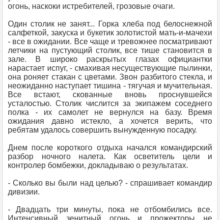
огонь, наскоки истребителей, грозовые очаги.
Один столик не занят... Горка хлеба под белоснежной
салфеткой, закуска и букетик золотистой мать-и-мачехи
- все в ожидании. Все чаще и тревожнее посматривают
летчики на пустующий столик, все тише становится в
зале. В широко раскрытых глазах официантки
нарастает испуг, - смахивая несуществующие пылинки,
она роняет стакан с цветами. Звон разбитого стекла, и
неожиданно наступает тишина - тягучая и мучительная.
Все встают, скованные вновь проснувшейся
усталостью. Столик числится за экипажем соседнего
полка - их самолет не вернулся на базу. Время
ожидания давно истекло, а хочется верить, что
ребятам удалось совершить вынужденную посадку.
Днем после короткого отдыха начался командирский
разбор ночного налета. Как осветитель цели и
контролер бомбежки, докладываю о результатах.
- Сколько вы были над целью? - спрашивает командир
дивизии.
- Двадцать три минуты, пока не отбомбились все.
Интенсивный зенитный огонь и прожекторы не