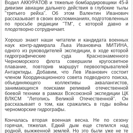
Водил АККУРАТОВ и тяжелые бомбардировщики 45-й
дивизии авиации дальнего действия в глубокие тылы
"третьего рейха". Об этом Валентин Иванович
рассказывает в своих воспоминаниях, подготовленных
по просьбе редакции "ТМ", с которой давно и
плодотворно сотрудничает.
Хорошо знают наши читатели и кандидата военных
наук контр-адмирала Льва Ивановича МИТИНА,
одного из руководителей экспедиции, в ходе которой
гидрографические суда Краснознаменного
Черноморского флота совершили кругосветное
плавание, повторив маршрут первооткрывателей
Антарктиды. Добавим, что Лев Иванович состоит
членом Координационного совета подводного поиска,
объединяющего коллективы аквалангистов,
занимающихся поисками реликвий отечественной
боевой техники в рамках Всесоюзной экспедиции ЦК
ВЛКСМ "Летопись Великой Отечественной". Он
рассказывает о том, как сражались в годы войны
черноморские гидрографы.
Кончалась вторая военная весна. Не по сезону
горячая, тяжелая. Едкий дым еще стелился над
родной, выжженной землей. Но это были уже не те