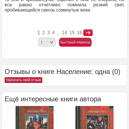
все равно отчетливо помнила резкий свет,
пробивающийся сквозь сомкнутые веки.
1
2
3
4
14
15
16
...
Быстрый переход
Отзывы о книге Население: одна (0)
Написать свой отзыв
Ещё интересные книги автора