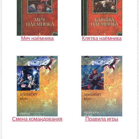
Меч наёмника
Клятва наёмника
Смена командования
Правила игры