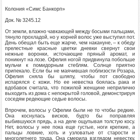
Колония «Симс Банкорп»
Док. № 3245.12
От земли, влажно чавкающей между босыми пальцами,
тянуло прохладой, но у корней волос уже выступил пот.
День обещал быть еще жарче, чем накануне, – к обеду
прелестные красные цветки дневки свернут свои
нежные воронки, источающие пряный аромат, и
поникнут на лозе. Офелия ногой придвинула побольше
мульчи к помидорным стеблям. Солнце приятно
припекало. Если бы не маячившая поблизости Розара,
Офелия сняла бы шляпу, чтобы пот свободно
испарялся с кожи. Но ее невестка боялась рака и
вдобавок считала, что пожилой женщине неприлично
выходить из дома с непокрытой головой, демонстрируя
соседям редеющие седые волосы.
Впрочем, волосы у Офелии были не то чтобы редкие.
Она коснулась висков, будто бы поправляя
выбившуюся прядь, а на деле ощупывая толстую косу.
Нет, волосы у нее пока еще густые, ноги крепкие, а
пальцы ловкие, хоть и узловатые от старости и
многолетнего труда. Она смерила взглядом невестку,