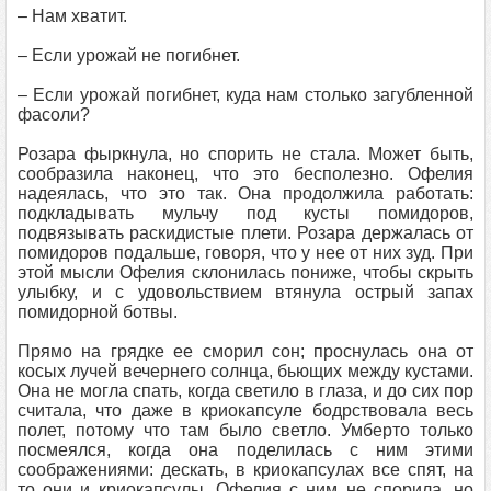
– Нам хватит.
– Если урожай не погибнет.
– Если урожай погибнет, куда нам столько загубленной
фасоли?
Розара фыркнула, но спорить не стала. Может быть,
сообразила наконец, что это бесполезно. Офелия
надеялась, что это так. Она продолжила работать:
подкладывать мульчу под кусты помидоров,
подвязывать раскидистые плети. Розара держалась от
помидоров подальше, говоря, что у нее от них зуд. При
этой мысли Офелия склонилась пониже, чтобы скрыть
улыбку, и с удовольствием втянула острый запах
помидорной ботвы.
Прямо на грядке ее сморил сон; проснулась она от
косых лучей вечернего солнца, бьющих между кустами.
Она не могла спать, когда светило в глаза, и до сих пор
считала, что даже в криокапсуле бодрствовала весь
полет, потому что там было светло. Умберто только
посмеялся, когда она поделилась с ним этими
соображениями: дескать, в криокапсулах все спят, на
то они и криокапсулы. Офелия с ним не спорила, но