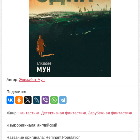
Автор:
Элизабет Мун
Поделится :
Жанр:
Фантастика
,
Детективная фантастика
,
Зарубежная фантастика
Язык оригинала: английский
Название оригинала: Remnant Population