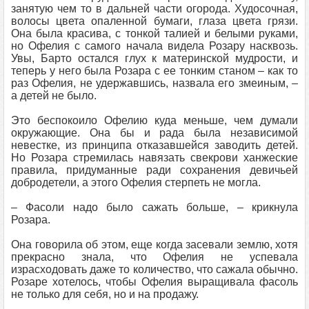
занятую чем то в дальней части огорода. Худосочная,
волосы цвета опаленной бумаги, глаза цвета грязи.
Она была красива, с тонкой талией и белыми руками,
но Офелия с самого начала видела Розару насквозь.
Увы, Барто остался глух к материнской мудрости, и
теперь у него была Розара с ее тонким станом – как то
раз Офелия, не удержавшись, назвала его змеиным, –
а детей не было.
Это беспокоило Офелию куда меньше, чем думали
окружающие. Она бы и рада была независимой
невестке, из принципа отказавшейся заводить детей.
Но Розара стремилась навязать свекрови ханжеские
правила, придуманные ради сохранения девичьей
добродетели, а этого Офелия стерпеть не могла.
– Фасоли надо было сажать больше, – крикнула
Розара.
Она говорила об этом, еще когда засевали землю, хотя
прекрасно знала, что Офелия не успевала
израсходовать даже то количество, что сажала обычно.
Розаре хотелось, чтобы Офелия выращивала фасоль
не только для себя, но и на продажу.