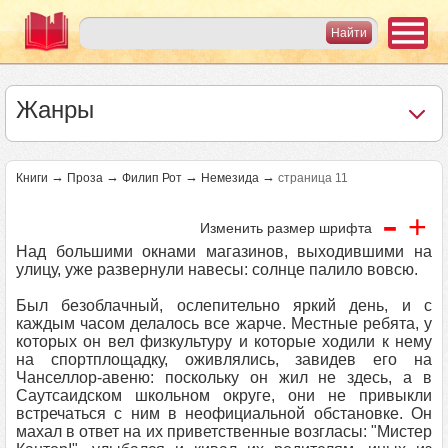
Жанры
→
→
→
→
Книги
Проза
Филип Рот
Немезида
страница 11
-
+
Изменить размер шрифта
Над большими окнами магазинов, выходившими на
улицу, уже развернули навесы: солнце палило вовсю.
Был безоблачный, ослепительно яркий день, и с
каждым часом делалось все жарче. Местные ребята, у
которых он вел физкультуру и которые ходили к нему
на спортплощадку, оживлялись, завидев его на
Чанселлор-авеню: поскольку он жил не здесь, а в
Саутсаидском школьном округе, они не привыкли
встречаться с ним в неофициальной обстановке. Он
махал в ответ на их приветственные возгласы: "Мистер