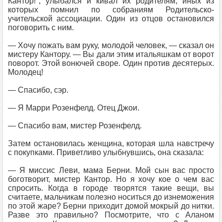
Кантор!", улыбался и кивал их родителям, иных из
которых помнил по собраниям Родительско-
учительской ассоциации. Один из отцов остановился
поговорить с ним.
— Хочу пожать вам руку, молодой человек, — сказал он
мистеру Кантору. — Вы дали этим итальяшкам от ворот
поворот. Этой вонючей своре. Один против десятерых.
Молодец!
— Спасибо, сэр.
— Я Марри Розенфелд. Отец Джои.
— Спасибо вам, мистер Розенфелд.
Затем остановилась женщина, которая шла навстречу
с покупками. Приветливо улыбнувшись, она сказала:
— Я миссис Леви, мама Берни. Мой сын вас просто
боготворит, мистер Кантор. Но я хочу кое о чем вас
спросить. Когда в городе творятся такие вещи, вы
считаете, мальчикам полезно носиться до изнеможения
по этой жаре? Берни приходит домой мокрый до нитки.
Разве это правильно? Посмотрите, что с Аланом