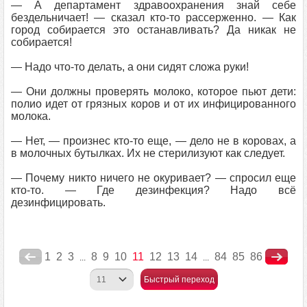
— А департамент здравоохранения знай себе
бездельничает! — сказал кто-то рассерженно. — Как
город собирается это останавливать? Да никак не
собирается!
— Надо что-то делать, а они сидят сложа руки!
— Они должны проверять молоко, которое пьют дети:
полио идет от грязных коров и от их инфицированного
молока.
— Нет, — произнес кто-то еще, — дело не в коровах, а
в молочных бутылках. Их не стерилизуют как следует.
— Почему никто ничего не окуривает? — спросил еще
кто-то. — Где дезинфекция? Надо всё
дезинфицировать.
1
2
3
8
9
10
11
12
13
14
84
85
86
...
...
Быстрый переход