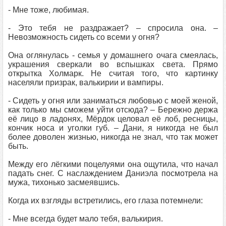
- Мне тоже, любимая.
- Это тебя не раздражает? – спросила она. –
Невозможность сидеть со всеми у огня?
Она оглянулась - семья у домашнего очага смеялась,
украшения сверкали во вспышках света. Прямо
открытка Холмарк. Не считая того, что картинку
населяли призрак, валькирии и вампиры.
- Сидеть у огня или заниматься любовью с моей женой,
как только мы сможем уйти отсюда? – Бережно держа
её лицо в ладонях, Мёрдок целовал её лоб, ресницы,
кончик носа и уголки губ. – Дани, я никогда не был
более доволен жизнью, никогда не знал, что так может
быть.
Между его лёгкими поцелуями она ощутила, что начал
падать снег. С наслаждением Даниэла посмотрела на
мужа, тихонько засмеявшись.
Когда их взгляды встретились, его глаза потемнели:
- Мне всегда будет мало тебя, валькирия.