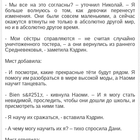
- Мы все на это согласны? – уточнил Николай. – Я
больше волнуюсь о том, как девочки перенесут
изменения. Они были совсем маленькими, а сейчас
окажутся втянуты не только в абсолютно другой мир,
но и в абсолютно другое время.
- Мои сёстры справляются – не считая случайно
уничтоженного тостера, – а они вернулись из раннего
Средневековья, - заметила Кэдрин.
Мист добавила:
- И посмотри, какие прекрасные тёти будут рядом. Я
помогу им разобраться в мире высокой моды, а Наоми
научит танцевать.
- Bien s&#251;r, - кивнула Наоми. – И я могу стать
невидимой, проследить, чтобы они дошли до школы, и
присмотреть за ними там.
- Я научу их сражаться, - вставила Кэдрин.
- А чему могу научить их я? – тихо спросила Дани.
Мист ответила: