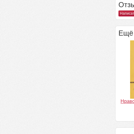
Отзы
Написат
Ещё 
Нраво