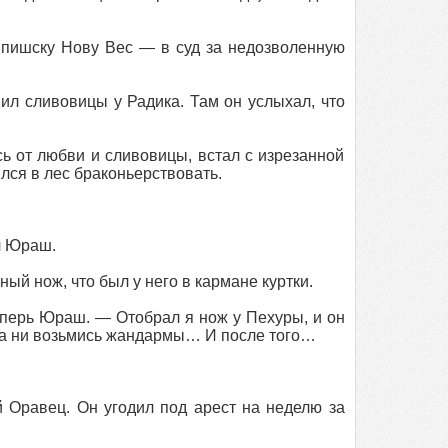
Спишску Нову Вес — в суд за недозволенную
л сливовицы у Радика. Там он услыхал, что
ь от любви и сливовицы, встал с изрезанной
лся в лес браконьерствовать.
л Юраш.
ый нож, что был у него в кармане куртки.
еперь Юраш. — Отобрал я нож у Пехуры, и он
куда ни возьмись жандармы… И после того…
 Оравец. Он угодил под арест на неделю за