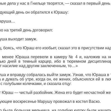
ые дела у нас в Гнильце творятся, — сказал в первый день 
дующий день он обратился к Юрашу:
аруша…
ко на третий день договорил:
уша выходит замуж.
, боясь, что Юраш его изобьет, сказал это в присутствии над
 менее Юраша перевели в камеру № 4 и, наложив на не
ько дней в темный карцер, ибо в тюремном дисциплинар
т насилие над другим заключенным, то…»
ша и вправду собралась выйти замуж. Узнав, что Юраша в 
 и думать об утре, когда он, ее жених, объяснялся ей в лю
 с голубыми колечками, и сказала отцу:
 Юраш — чистый разбойник. Жена его будет несчастной ж
ующее воскресенье Марушу провожал в костел Васко.
о была большая мельница, на голубую куртку были наши