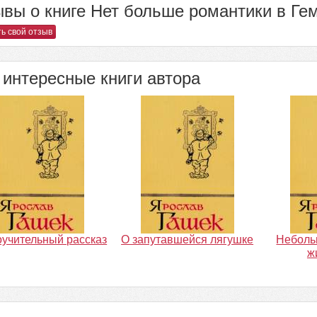
вы о книге Нет больше романтики в Гем
ь свой отзыв
интересные книги автора
учительный рассказ
О запутавшейся лягушке
Неболь
ж