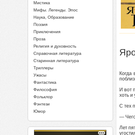
Мистика
Мифы. Легенды. Эпос
Наука, Образование
Поэзия
Приключения
Проза
Религия и духовность
Яро
Справочная литература
Старинная литература
Триллеры
Когда 
Ужасы
поблиз
Фантастика
Философия
И вот 
хоть и
Фольклор
Фэнтези
С тех 
Юмор
— Чего
Лет пя
угости