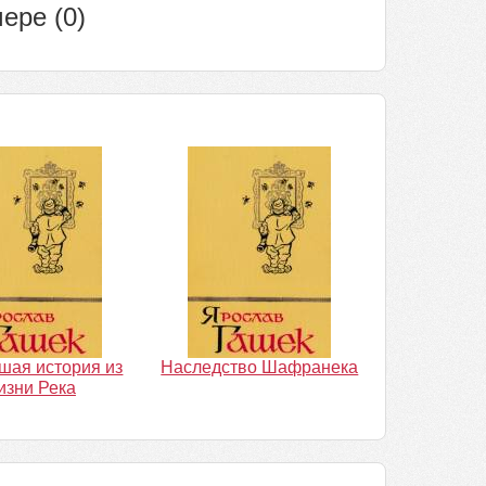
ере (0)
шая история из
Наследство Шафранека
изни Река