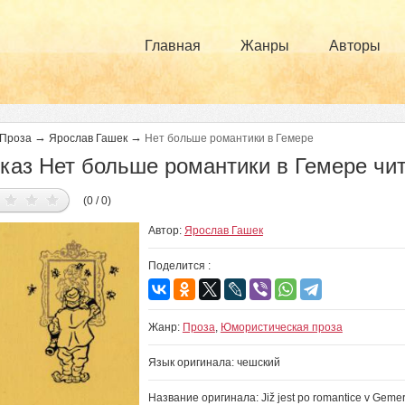
Главная
Жанры
Авторы
→
→
Проза
Ярослав Гашек
Нет больше романтики в Гемере
каз Нет больше романтики в Гемере чи
(0 / 0)
Автор:
Ярослав Гашек
Поделится :
Жанр:
Проза
,
Юмористическая проза
Язык оригинала: чешский
Название оригинала: Již jest po romantice v Geme