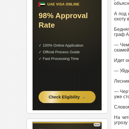
объясн
А под 
охоту 
Бедняг
граф А
— Чем 
скамей
Идет о
— Уйди
Лесник
— Черт
уже ст
Словом
На чет
угрозу