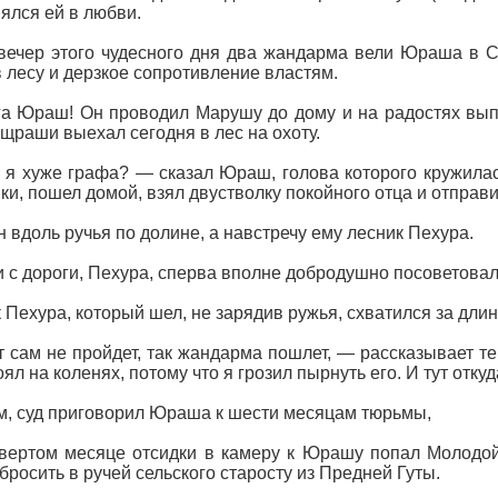
ялся ей в любви.
вечер этого чудесного дня два жандарма вели Юраша в 
в лесу и дерзкое сопротивление властям.
а Юраш! Он проводил Марушу до дому и на радостях выпи
щраши выехал сегодня в лес на охоту.
я хуже графа? — сказал Юраш, голова которого кружилас
ки, пошел домой, взял двустволку покойного отца и отправи
н вдоль ручья по долине, а навстречу ему лесник Пехура.
 с дороги, Пехура, сперва вполне добродушно посоветова
 Пехура, который шел, не зарядив ружья, схватился за длинн
 сам не пройдет, так жандарма пошлет, — рассказывает т
оял на коленях, потому что я грозил пырнуть его. И тут от
, суд приговорил Юраша к шести месяцам тюрьмы,
вертом месяце отсидки в камеру к Юрашу попал Молодой
 бросить в ручей сельского старосту из Предней Гуты.