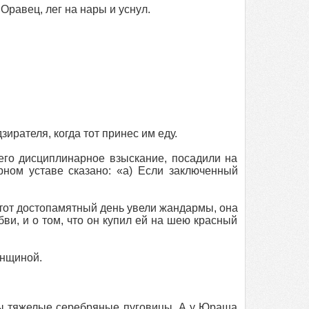
Оравец, лег на нары и уснул.
зирателя, когда тот принес им еду.
го дисциплинарное взыскание, посадили на
ном уставе сказано: «а) Если заключенный
тот достопамятный день увели жандармы, она
бви, и о том, что он купил ей на шею красный
енщиной.
ты тяжелые серебряные пуговицы. А у Юраша