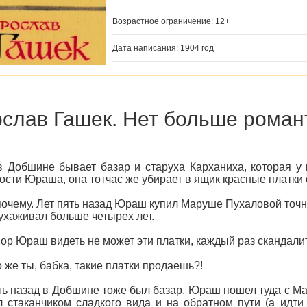
Возрастное ограничение: 12+
Дата написания: 1904 год
слав Гашек. Нет больше роман
в Добшине бывает базар и старуха Карханиха, которая у 
ости Юраша, она тотчас же убирает в ящик красные платки 
почему. Лет пять назад Юраш купил Маруше Пухаловой точно 
 ухаживал больше четырех лет.
пор Юраш видеть не может эти платки, каждый раз скандалит
 же ты, бабка, такие платки продаешь?!
ть назад в Добшине тоже был базар. Юраш пошел туда с Мар
л стаканчиком сладкого вида и на обратном пути (а идти