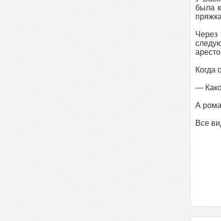
была к
пряжка
Через
следую
аресто
Когда 
— Како
А рома
Все ви