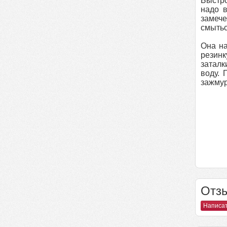
Быстро
надо в
замече
смытьс
Она на
резинк
заталк
воду. 
зажмур
Отзы
Написат