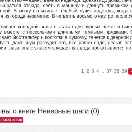
е бегство — единственная надежда. Доехать до дома, лечь 
ыбраться отсюда, сесть в машину и двинуть прямиком д
нной. В мозгу вспыхивает слабый лучик надежды, когда о
я из города незаметно. В четверть восьмого наутро после У
ливает холодной воды в стакан для зубных щеток и быст
у вместе с несколькими длинными темными прядками. Сн
ивает бюстгальтер и колготки в сумочку, тянется к дверной
Пусть даже шум разбудит его, все равно надо; нельзя ос
ив глаза, она с ужасом слушает, как вода прокатывается по у
1
2
3
4
37
38
39
...
вы о книге Неверные шаги (0)
ь свой отзыв