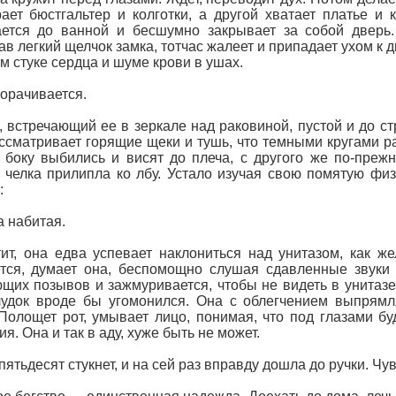
ает бюстгальтер и колготки, а другой хватает платье и к
ется до ванной и бесшумно закрывает за собой дверь.
в легкий щелчок замка, тотчас жалеет и припадает ухом к д
ом стуке сердца и шуме крови в ушах.
орачивается.
, встречающий ее в зеркале над раковиной, пустой и до с
ссматривает горящие щеки и тушь, что темными кругами р
 боку выбились и висят до плеча, с другого же по-преж
 челка прилипла ко лбу. Устало изучая свою помятую ф
:
 набитая.
ит, она едва успевает наклониться над унитазом, как ж
тся, думает она, беспомощно слушая сдавленные звуки 
щих позывов и зажмуривается, чтобы не видеть в унитазе
удок вроде бы угомонился. Она с облегчением выпрямля
Полощет рот, умывает лицо, понимая, что под глазами буд
ия. Она и так в аду, хуже быть не может.
пятьдесят стукнет, и на сей раз вправду дошла до ручки. Чув