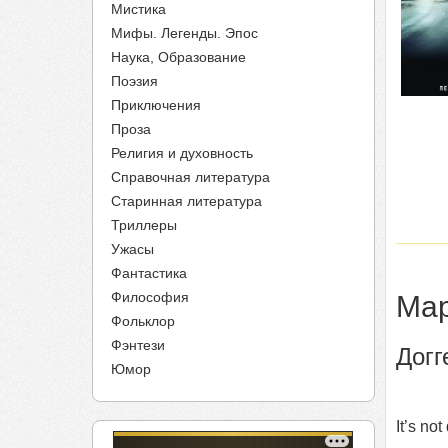
Мистика
Мифы. Легенды. Эпос
Наука, Образование
Поэзия
Приключения
Проза
Религия и духовность
Справочная литература
Старинная литература
Триллеры
Ужасы
Фантастика
Философия
Мар
Фольклор
Фэнтези
Догг
Юмор
It’s no