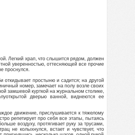
этой. Легкий храп, что слышится рядом, должен
лютной уверенностью, оттесняющей все прочие
не проснулся.
и откидывает простыню и садится; на другой
иничный номер, замечает на полу возле своих
еной замшевой курткой на журнальном столике,
олуоткрытой дверью ванной, виднеются ее
аждое движение, прислушивается к тяжелому
тро репетирует про себя все этапы, пытаясь
ольше воздуху, протягивает руку за трусами,
ац не колыхнулся, встает и чувствует, что
т, пригнувшись, несколько шагов, одной рукой