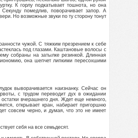
уртку. К горлу подкатывает тошнота, но она
 Секунду помедлив, поворачивает запор. А
вери. Но возможные звуки по ту сторону тонут
транности чужой. С тяжким презрением к себе
астеклась под глазами. Каштановые волосы с
нему собраны на затылке резинкой. Длинная
изиономию, она шепчет липкими пересохшими
елудок выворачивается наизнанку. Сейчас он
рвоты, с трудом переводит дух в ожидании
 остатки вчерашнего дня. Ждет еще немного,
ется, открывает кран, набирает пригоршню
ет совсем черно, и думая, что это не имеет
ствует себя на все семьдесят.