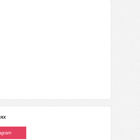
тях
tagram