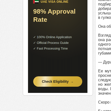
подбир
добира
услыша
в гулк
Она об
Взгляд
она ра
одного
потная
губами
— Дура
Ее мут
просне
следую
но жел
воды. 
значен
Скоро 