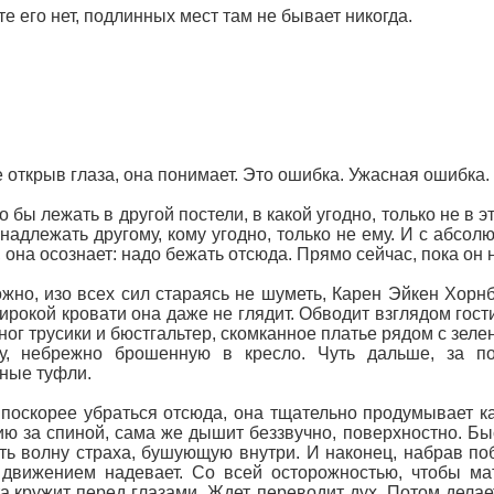
те его нет, подлинных мест там не бывает никогда.
 открыв глаза, она понимает. Это ошибка. Ужасная ошибка.
о бы лежать в другой постели, в какой угодно, только не в 
надлежать другому, кому угодно, только не ему. И с абсо
 она осознает: надо бежать отсюда. Прямо сейчас, пока он 
жно, изо всех сил стараясь не шуметь, Карен Эйкен Хорнб
ирокой кровати она даже не глядит. Обводит взглядом гост
ног трусики и бюстгальтер, скомканное платье рядом с зел
ку, небрежно брошенную в кресло. Чуть дальше, за п
ные туфли.
поскорее убраться отсюда, она тщательно продумывает к
ю за спиной, сама же дышит беззвучно, поверхностно. Быс
ть волну страха, бушующую внутри. И наконец, набрав поб
движением надевает. Со всей осторожностью, чтобы матр
а кружит перед глазами. Ждет, переводит дух. Потом делае