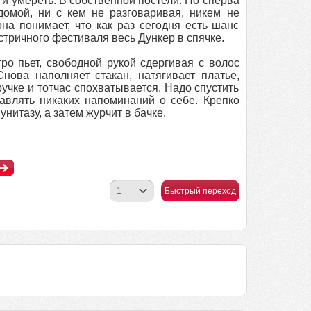
и умереть. В собственной постели. Но сперва
омой, ни с кем не разговаривая, никем не
на понимает, что как раз сегодня есть шанс
стричного фестиваля весь Дункер в спячке.
ро пьет, свободной рукой сдергивая с волос
ова наполняет стакан, натягивает платье,
 ручке и тотчас спохватывается. Надо спустить
тавлять никаких напоминаний о себе. Крепко
нитазу, а затем журчит в бачке.
Быстрый переход