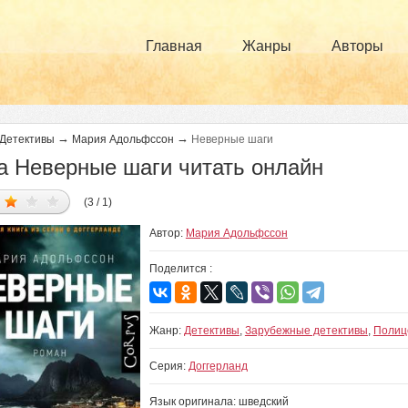
Главная
Жанры
Авторы
→
→
Детективы
Мария Адольфссон
Неверные шаги
а Неверные шаги читать онлайн
(3 / 1)
Автор:
Мария Адольфссон
Поделится :
Жанр:
Детективы
,
Зарубежные детективы
,
Полиц
Серия:
Доггерланд
Язык оригинала: шведский