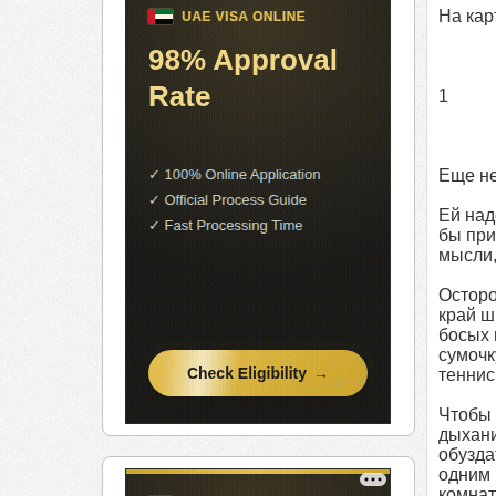
На кар
1
Еще не
Ей над
бы при
мысли,
Осторо
край ш
босых 
сумоч
теннис
Чтобы 
дыхани
обузда
одним 
комнат