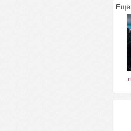
Ещё 
п