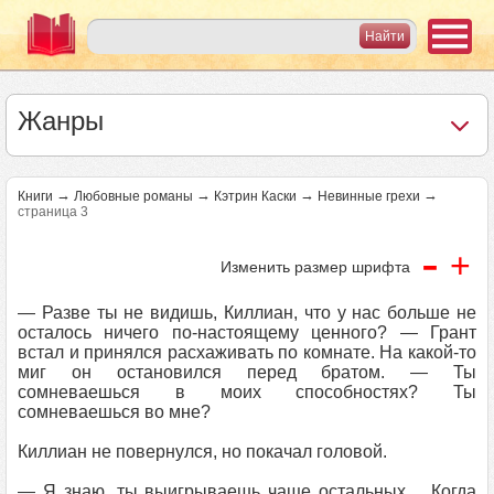
Жанры
→
→
→
→
Книги
Любовные романы
Кэтрин Каски
Невинные грехи
страница 3
-
+
Изменить размер шрифта
— Разве ты не видишь, Киллиан, что у нас больше не
осталось ничего по-настоящему ценного? — Грант
встал и принялся расхаживать по комнате. На какой-то
миг он остановился перед братом. — Ты
сомневаешься в моих способностях? Ты
сомневаешься во мне?
Киллиан не повернулся, но покачал головой.
— Я знаю, ты выигрываешь чаще остальных… Когда