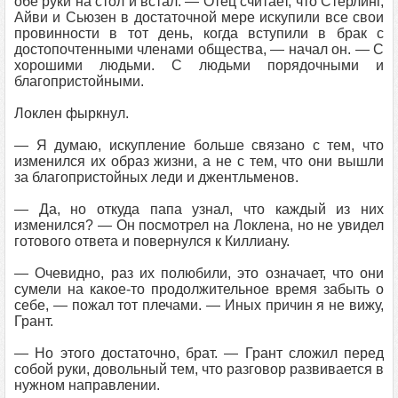
обе руки на стол и встал. — Отец считает, что Стерлинг,
Айви и Сьюзен в достаточной мере искупили все свои
провинности в тот день, когда вступили в брак с
достопочтенными членами общества, — начал он. — С
хорошими людьми. С людьми порядочными и
благопристойными.
Локлен фыркнул.
— Я думаю, искупление больше связано с тем, что
изменился их образ жизни, а не с тем, что они вышли
за благопристойных леди и джентльменов.
— Да, но откуда папа узнал, что каждый из них
изменился? — Он посмотрел на Локлена, но не увидел
готового ответа и повернулся к Киллиану.
— Очевидно, раз их полюбили, это означает, что они
сумели на какое-то продолжительное время забыть о
себе, — пожал тот плечами. — Иных причин я не вижу,
Грант.
— Но этого достаточно, брат. — Грант сложил перед
собой руки, довольный тем, что разговор развивается в
нужном направлении.